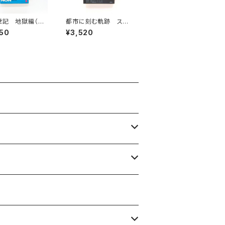
世記 地獄編（N
都市に刻む軌跡 スケ
BOOK ノン・ブック
ートボーダーのエスノグ
50
¥3,520
ラフィー