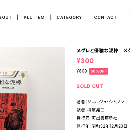
BOUT
ALL ITEM
CATEGORY
CONTACT
メグレと優雅な泥棒 メグ
¥300
¥600
50%OFF
SOLD OUT
著者：ジョルジュ・シムノン
訳者：榊原晃三
発行元：河出書房新社
発行年：昭和52年12月23日