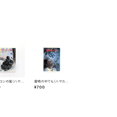
ロンの嵐（ハヤカ
雷鳴の中でも（ハヤカ
NV)
ワ・ミステリ文庫）
0
¥700