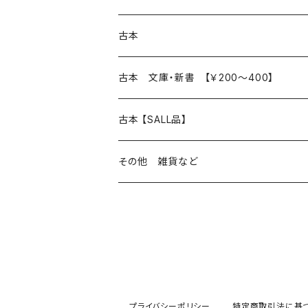
本 の あれこれ
古本
読書のこと
文芸
本 の あれこれ
古本 文庫・新書 【￥200～400】
本屋のこと
近代小説 エッセイ 戯曲（日本人作家）
読書のこと
日々 の できこと
日本文学
日本文学
古本 【SALL品】
出版のこと
現代小説 エッセイ 戯曲（日本人作家）
本屋のこと
日常の 風景 群像
小説 エッセイ 戯曲（日本人作家）
小説 エッセイ 戯曲
生き方 ライフスタイル
海外文学
海外文学
20％OFF
その他 雑貨など
近代小説 エッセイ 戯曲（外国人作家）
出版のこと
コラム 雑記
ミステリー サスペンス ホラー（日本人作家）
ミステリー サスペンス SF ホラー
スタイル が ある 生活
小説 エッセイ 戯曲（外国人作家）
趣味 ファッション 生活用品 雑貨
日々 の できごと
児童文学
30％OFF
現代小説 エッセイ 戯曲（外国人作家）
日記 書簡
ファンタジー SF 時代小説 幻想文学（日本人
詩歌
人生 生き方 について考える
詩（外国人作家）
趣味
日常の 風景 群像
食べ物 料理
生き方 ライフスタイル
50％OFF
詩
詩
批評 評論
仕事 の スタイル
ミステリー サスペンス ホラー（外国人作家）
衣服 ファッション
コラム 雑記
食べ物 の こだわり 思い出
スタイルがある 生活
旅 お散歩 街歩き
趣味 ファッション 生活用品 雑貨
プライバシーポリシー
特定商取引法に基