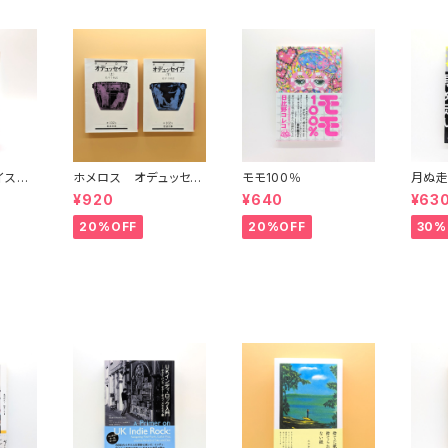
イスタ
ホメロス オデュッセイ
モモ100％
月ぬ走
)(中)
ア(上)(下) （岩波文庫）
¥920
¥640
¥63
20%OFF
20%OFF
30%