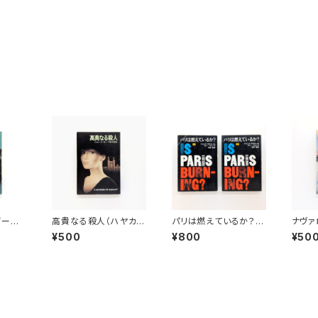
ゲーム
高貴なる殺人（ハヤカワ
パリは燃えているか？
ナヴァ
テリ文
文庫NV）
㊤㊦（ハヤカワ文庫NF）
ワ文庫
¥500
¥800
¥50