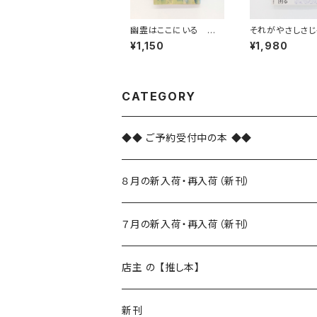
幽霊はここにいる ど
それがやさしさじ
れい狩り（新潮文庫）
¥1,150
¥1,980
CATEGORY
◆◆ ご予約受付中の本 ◆◆
８月の新入荷・再入荷（新刊）
新入荷
７月の新入荷・再入荷（新刊）
再入荷
新入荷
店主 の 【推し本】
再入荷
新刊