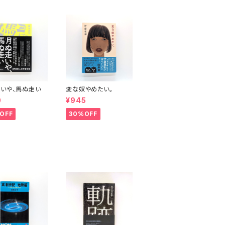
いや、馬ぬ走い
変な奴やめたい。
0
¥945
OFF
30%OFF