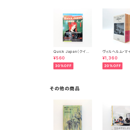
Quick Japan（クイッ
ヴィルヘルム・マ
ク・ジャパン）Vol.11
ーの遍歴時代 (上
¥560
¥1,360
(下)（岩波文庫）
30%OFF
20%OFF
その他の商品