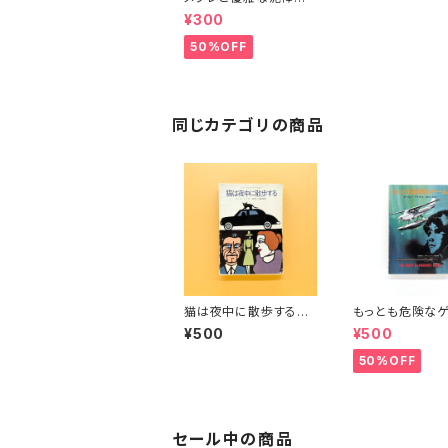
メグレ警視シリーズ18
¥300
50%OFF
同じカテゴリの商品
猫は夜中に散歩する
もっとも危険な
（ハヤカワ・ミステリ文
（ハヤカワ・ミス
¥500
¥500
庫）
庫）
50%OFF
セール中の商品