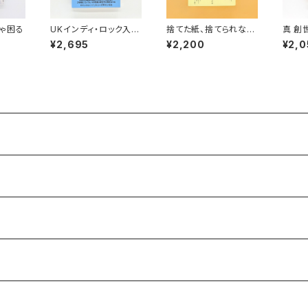
ゃ困る
UKインディ・ロック入
捨てた紙、捨てられない
真 創
門 ポスト・パンク、ギ
紙
ON・
¥2,695
¥2,200
¥2,0
ター・ポップ、スカとダブ
113）
編