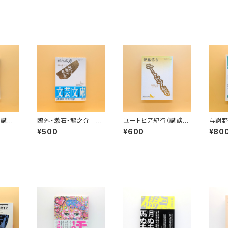
（講談
鴎外・漱石・龍之介 意
ユートピア紀行（講談社
与謝野
中の文士たち㊤（講談
文芸文庫）
波文庫
¥500
¥600
¥80
社文芸文庫）