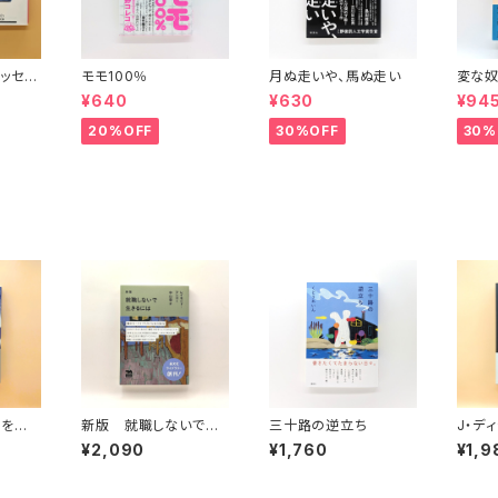
ッセイ
モモ100％
月ぬ走いや、馬ぬ走い
変な奴
波文庫）
¥640
¥630
¥94
20%OFF
30%OFF
30%
葉を生き
新版 就職しないで生
三十路の逆立ち
J・デ
きるには
ビート
¥2,090
¥1,760
¥1,9