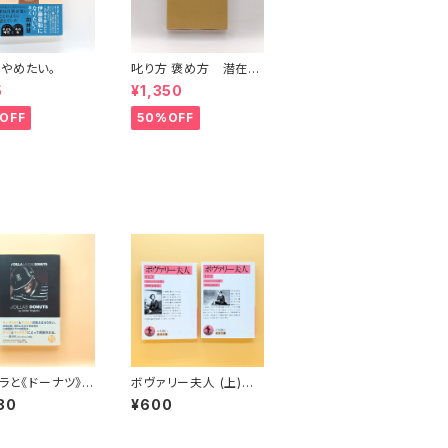
やめたい。
叱り方 褒め方 潜在意
識教育法叢書
5
¥1,350
OFF
50%OFF
ィラと《ドーナツ》の
ボヴァリー夫人 (上)
革命
(下)（岩波文庫）
80
¥600