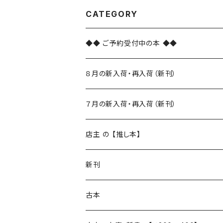
CATEGORY
◆◆ ご予約受付中の本 ◆◆
８月の新入荷・再入荷（新刊）
新入荷
７月の新入荷・再入荷（新刊）
再入荷
新入荷
店主 の 【推し本】
再入荷
新刊
本 の あれこれ
古本