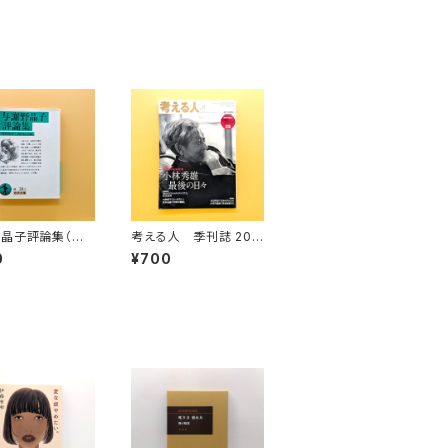
晶子評論集（岩
考える人 季刊誌 201
）
3年 春号 No.44 小
0
¥700
林秀雄 最後の日々