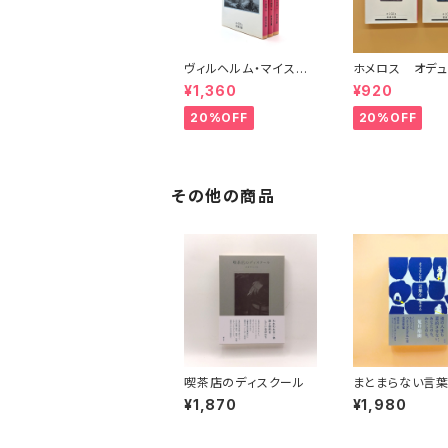
ヴィルヘルム・マイスタ
ホメロス オデュ
ーの遍歴時代 (上)(中)
ア(上)(下) （岩
¥1,360
¥920
(下)（岩波文庫）
20%OFF
20%OFF
その他の商品
喫茶店のディスクール
まとまらない言
る
¥1,870
¥1,980