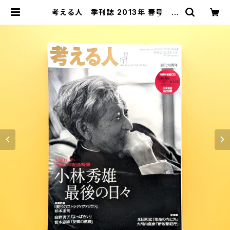
考える人 季刊誌 2013年 春号 N
o.44 小林秀雄 最後の日々 | まわ
りみち文庫