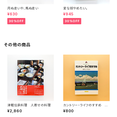
月ぬ走いや、馬ぬ走い
変な奴やめたい。
¥630
¥945
30%OFF
30%OFF
その他の商品
津軽伝承料理 人寄せの料理
カントリー・ライフのすすめ
新・田舎ぐらし（いるかブック）
¥2,860
¥800