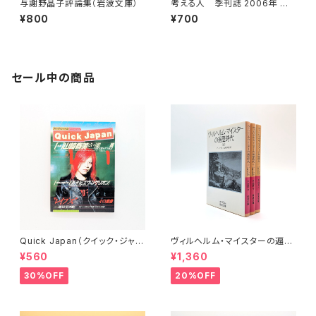
与謝野晶子評論集（岩波文庫）
考える人 季刊誌 2006年 冬
号 No.15 一九六二年に帰る
¥800
¥700
セール中の商品
Quick Japan（クイック・ジャパ
ヴィルヘルム・マイスターの遍歴
ン）Vol.11
時代 (上)(中)(下)（岩波文庫）
¥560
¥1,360
30%OFF
20%OFF