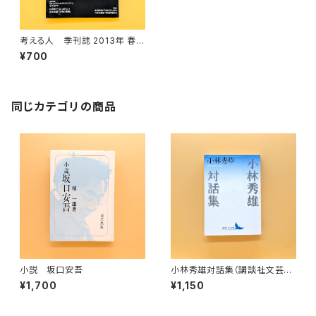
考える人 季刊誌 2013年 春
号 No.44 小林秀雄 最後の
¥700
日々
同じカテゴリの商品
小説 坂口安吾
小林秀雄対話集（講談社文芸文
庫）
¥1,700
¥1,150