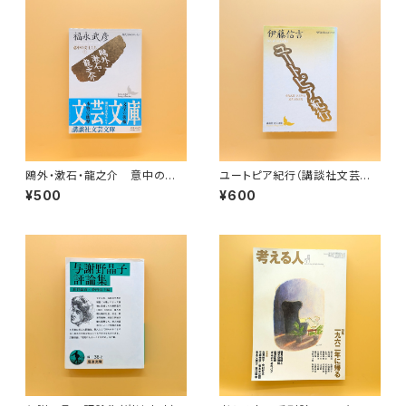
鴎外・漱石・龍之介 意中の文
ユートピア紀行（講談社文芸文
士たち㊤（講談社文芸文庫）
庫）
¥500
¥600