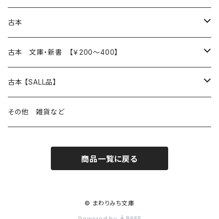
本 の あれこれ
古本
読書のこと
文芸
本 の あれこれ
古本 文庫・新書 【￥200～400】
本屋のこと
近代小説 エッセイ 戯曲（日本人作家）
読書のこと
日々 の できこと
日本文学
日本文学
古本 【SALL品】
出版のこと
現代小説 エッセイ 戯曲（日本人作家）
本屋のこと
日常の 風景 群像
小説 エッセイ 戯曲（日本人作家）
小説 エッセイ 戯曲
生き方 ライフスタイル
海外文学
海外文学
20％OFF
その他 雑貨など
近代小説 エッセイ 戯曲（外国人作家）
出版のこと
コラム 雑記
ミステリー サスペンス ホラー（日本人作家）
ミステリー サスペンス SF ホラー
スタイル が ある 生活
小説 エッセイ 戯曲（外国人作家）
趣味 ファッション 生活用品 雑貨
日々 の できごと
児童文学
30％OFF
商品一覧に戻る
現代小説 エッセイ 戯曲（外国人作家）
日記 書簡
ファンタジー SF 時代小説 幻想文学（日本人作家）
詩歌
人生 生き方 について考える
詩（外国人作家）
趣味
日常の 風景 群像
食べ物 料理
生き方 ライフスタイル
50％OFF
詩
詩
批評 評論
仕事 の スタイル
ミステリー サスペンス ホラー（外国人作家）
衣服 ファッション
コラム 雑記
食べ物 の こだわり 思い出
スタイルがある 生活
旅 お散歩 街歩き
趣味 ファッション 生活用品 雑貨
© まわりみち文庫
Powered by