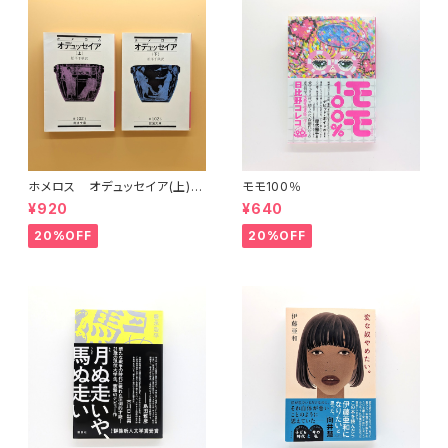
ホメロス オデュッセイア(上)
モモ100％
(下) （岩波文庫）
¥920
¥640
20%OFF
20%OFF