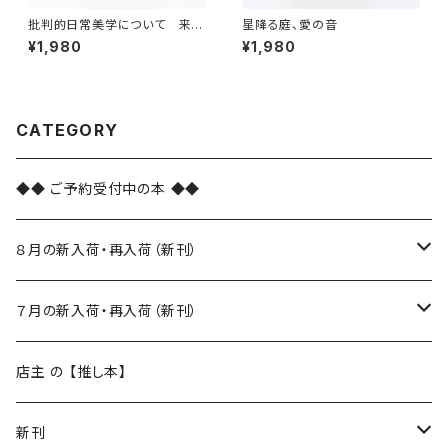
批判的日常美学について 来た
星降る庭、愛の音
るべき「ふつうの暮らし」を求め
¥1,980
¥1,980
て
CATEGORY
◆◆ ご予約受付中の本 ◆◆
８月の新入荷・再入荷（新刊）
新入荷
７月の新入荷・再入荷（新刊）
再入荷
新入荷
店主 の 【推し本】
再入荷
新刊