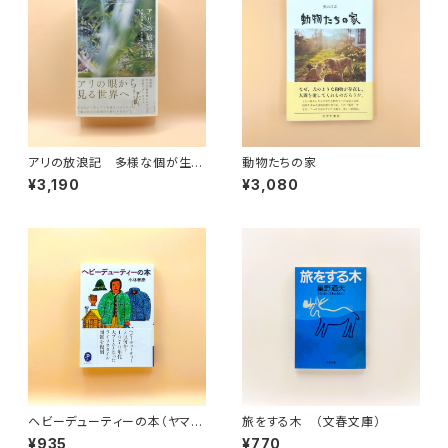
アリの放浪記 多様な個が生み
動物たちの家
出す驚くべき社会
¥3,190
¥3,080
ヘビーデューティーの本（ヤマケ
旅をする木 （文春文庫）
イ文庫）
¥935
¥770