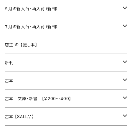
８月の新入荷・再入荷（新刊）
新入荷
７月の新入荷・再入荷（新刊）
再入荷
新入荷
店主 の 【推し本】
再入荷
新刊
本 の あれこれ
古本
読書のこと
文芸
本 の あれこれ
古本 文庫・新書 【￥200～400】
本屋のこと
近代小説 エッセイ 戯曲（日本人作家）
読書のこと
日々 の できこと
日本文学
日本文学
古本 【SALL品】
出版のこと