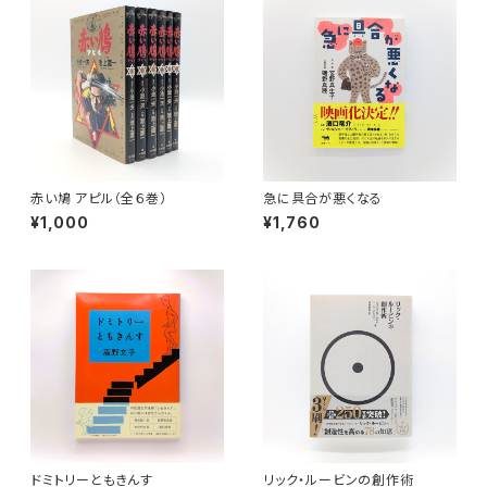
赤い鳩 アピル（全６巻）
急に具合が悪くなる
¥1,000
¥1,760
ドミトリーともきんす
リック・ルービンの創作術