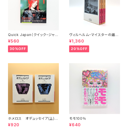
Quick Japan（クイック・ジャパ
ヴィルヘルム・マイスターの遍歴
ン）Vol.11
時代 (上)(中)(下)（岩波文庫）
¥560
¥1,360
30%OFF
20%OFF
ホメロス オデュッセイア(上)
モモ100％
(下) （岩波文庫）
¥920
¥640