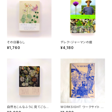
その日暮らし
デレク・ジャーマンの庭
¥1,760
¥4,180
自然をこんなふうに見てごら
WORKSIGHT ワークサイト 17
ん 宮澤賢治のことば
号