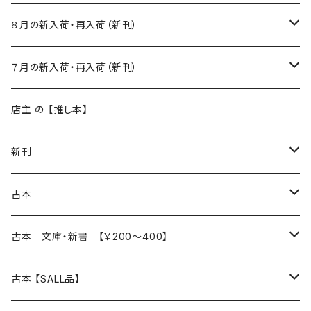
８月の新入荷・再入荷（新刊）
新入荷
７月の新入荷・再入荷（新刊）
再入荷
新入荷
店主 の 【推し本】
再入荷
新刊
本 の あれこれ
古本
読書のこと
文芸
本 の あれこれ
古本 文庫・新書 【￥200～400】
本屋のこと
近代小説 エッセイ 戯曲（日本人作家）
読書のこと
日々 の できこと
日本文学
日本文学
古本 【SALL品】