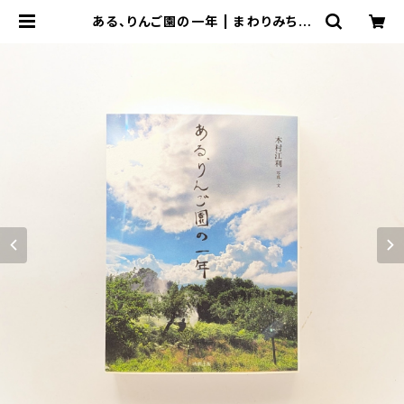
ある、りんご園の一年 | まわりみち文
庫