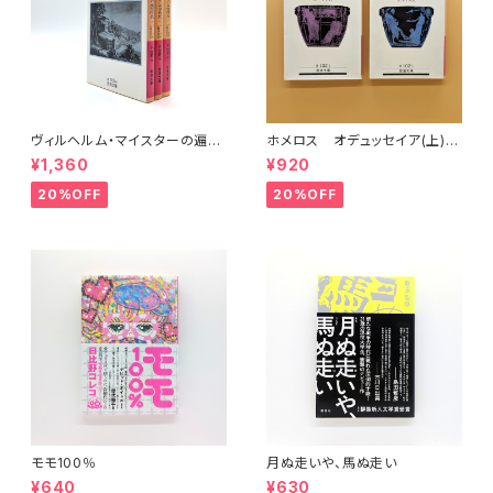
ヴィルヘルム・マイスターの遍歴
ホメロス オデュッセイア(上)
時代 (上)(中)(下)（岩波文庫）
(下) （岩波文庫）
¥1,360
¥920
20%OFF
20%OFF
モモ100％
月ぬ走いや、馬ぬ走い
¥640
¥630