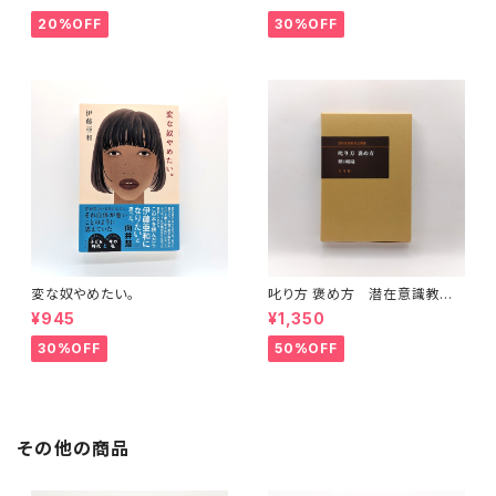
20%OFF
30%OFF
変な奴やめたい。
叱り方 褒め方 潜在意識教育
法叢書
¥945
¥1,350
30%OFF
50%OFF
その他の商品