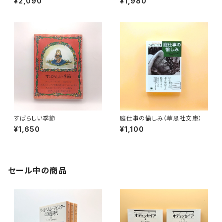
¥2,090
¥1,980
すばらしい季節
庭仕事の愉しみ（草思社文庫）
¥1,650
¥1,100
セール中の商品