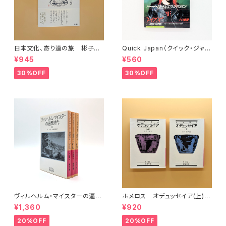
日本文化、寄り道の旅 彬子女
Quick Japan（クイック・ジャパ
王殿下特別講義
ン）Vol.11
¥945
¥560
30%OFF
30%OFF
ヴィルヘルム・マイスターの遍歴
ホメロス オデュッセイア(上)
時代 (上)(中)(下)（岩波文庫）
(下) （岩波文庫）
¥1,360
¥920
20%OFF
20%OFF