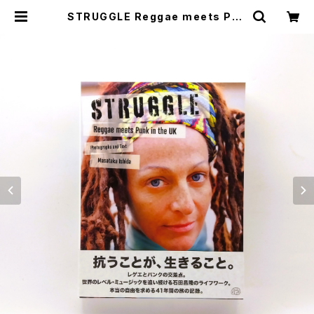
STRUGGLE Reggae meets Pun
k in the UK | まわりみち文庫