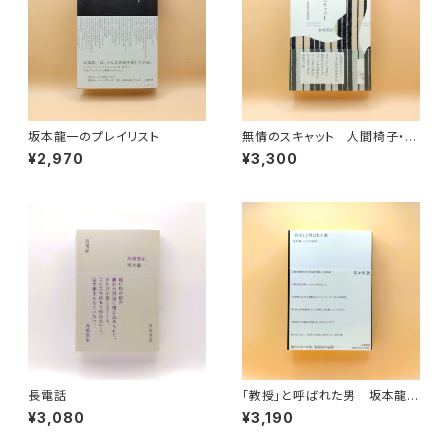
坂本龍一のプレイリスト
無情のスキャット 人間椅子・和
嶋愼治自選詩集
¥2,970
¥3,300
長電話
「教授」と呼ばれた男 坂本龍一
とその時代
¥3,080
¥3,190