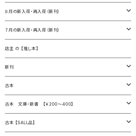
８月の新入荷・再入荷（新刊）
新入荷
７月の新入荷・再入荷（新刊）
再入荷
新入荷
店主 の 【推し本】
再入荷
新刊
本 の あれこれ
古本
読書のこと
文芸
本 の あれこれ
古本 文庫・新書 【￥200～400】
本屋のこと
近代小説 エッセイ 戯曲（日本人作家）
読書のこと
日々 の できこと
日本文学
日本文学
古本 【SALL品】