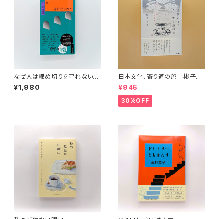
なぜ人は締め切りを守れないの
日本文化、寄り道の旅 彬子女
か
王殿下特別講義
¥1,980
¥945
30%OFF