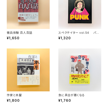
徴兵体験 百人百話
スペクテイター vol.54 パン
クの正体
¥1,650
¥1,320
作家と本屋
急に具合が悪くなる
¥1,800
¥1,760