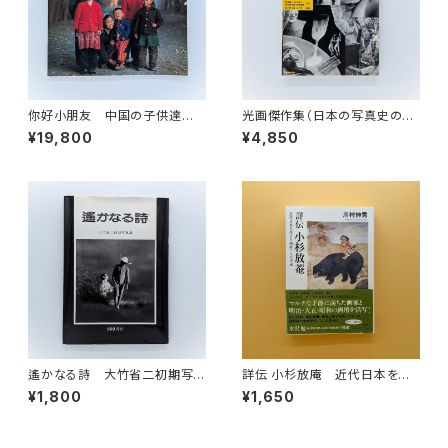
你好小朋友 中国の子供達
光画傑作集（日本の写真史の至
秋山亮二写真集
宝 別巻）
¥19,800
¥4,850
遙かなる詩 大竹省二初期写
詳伝 小杉放庵 近代日本を生
真集
きた画家とその交流
¥1,800
¥1,650