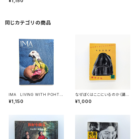
¥1,150
号 特集：FASHION PHOTO
同じカテゴリの商品
IMA LIVING WITH POHTO
なぜぼくはここにいるのか（講談
GRAPHY 2012 spring/sum
社文庫）
¥1,150
¥1,000
mer Vol.0 特集＝写真集の現
在