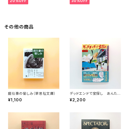
20%OFF
30%OFF
その他の商品
庭仕事の愉しみ（草思社文庫）
デッドエンドで宝探し あんたは
青森のいいとこばっかり見てい
¥1,100
¥2,200
る