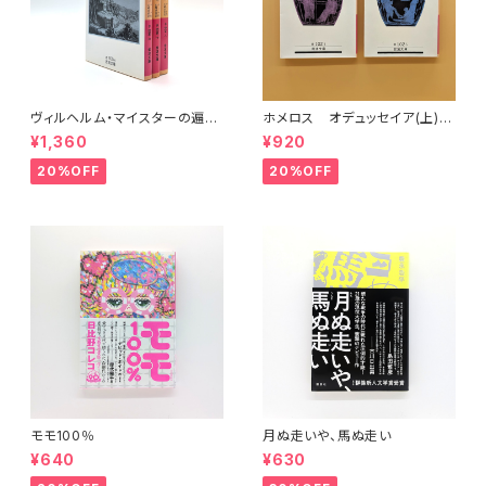
ヴィルヘルム・マイスターの遍歴
ホメロス オデュッセイア(上)
時代 (上)(中)(下)（岩波文庫）
(下) （岩波文庫）
¥1,360
¥920
20%OFF
20%OFF
モモ100％
月ぬ走いや、馬ぬ走い
¥640
¥630