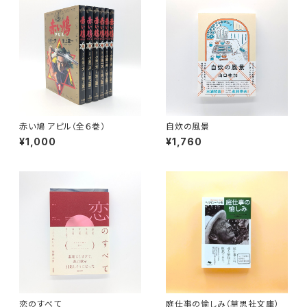
赤い鳩 アピル（全６巻）
自炊の風景
¥1,000
¥1,760
恋のすべて
庭仕事の愉しみ（草思社文庫）