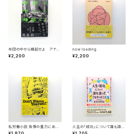
布団の中から蜂起せよ アナー
now loading
カ・フェミニズムのための断章
¥2,200
¥2,200
私労働小説 負債の重力にあら
人生の「成功」について誰も語っ
がって
てこなかったこと 仕事にすべて
¥1,870
¥1,705