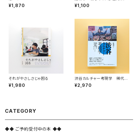
¥1,870
¥1,100
それがやさしさじゃ困る
渋谷カルチャー考現学 稀代の
編集家・橋本徹(SUBURBIA)ラ
¥1,980
¥2,970
イフ・ヒストリー
CATEGORY
◆◆ ご予約受付中の本 ◆◆