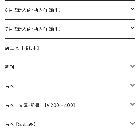
８月の新入荷・再入荷（新刊）
新入荷
７月の新入荷・再入荷（新刊）
再入荷
新入荷
店主 の 【推し本】
再入荷
新刊
本 の あれこれ
古本
読書のこと
文芸
本 の あれこれ
古本 文庫・新書 【￥200～400】
本屋のこと
近代小説 エッセイ 戯曲（日本人作家）
読書のこと
日々 の できこと
日本文学
日本文学
古本 【SALL品】
出版のこと