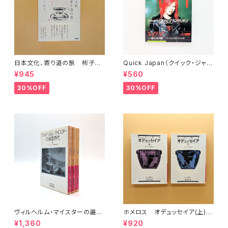
日本文化、寄り道の旅 彬子女
Quick Japan（クイック・ジャパ
王殿下特別講義
ン）Vol.11
¥945
¥560
30%OFF
30%OFF
ヴィルヘルム・マイスターの遍歴
ホメロス オデュッセイア(上)
時代 (上)(中)(下)（岩波文庫）
(下) （岩波文庫）
¥1,360
¥920