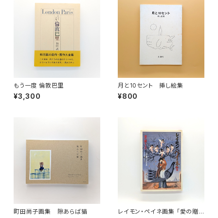
もう一度 倫敦巴里
月と10セント 挿し絵集
¥3,300
¥800
町田尚子画集 隙あらば猫
レイモン・ペイネ画集 「愛の贈り