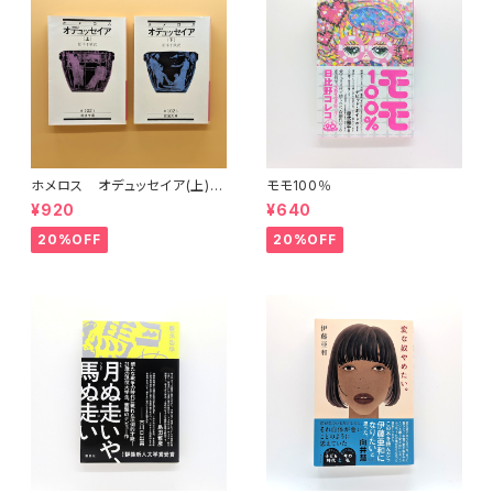
ホメロス オデュッセイア(上)
モモ100％
(下) （岩波文庫）
¥920
¥640
20%OFF
20%OFF