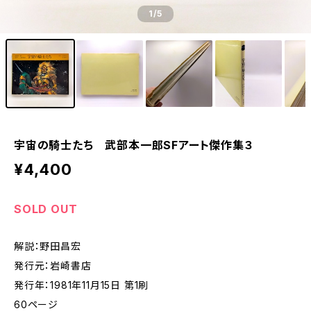
1
/5
宇宙の騎士たち 武部本一郎SFアート傑作集３
¥4,400
SOLD OUT
解説：野田昌宏
発行元：岩崎書店
発行年：1981年11月15日 第1刷
60ページ