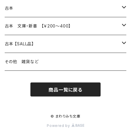
本 の あれこれ
古本
読書のこと
文芸
本 の あれこれ
古本 文庫・新書 【￥200～400】
本屋のこと
近代小説 エッセイ 戯曲（日本人作家）
読書のこと
日々 の できこと
日本文学
日本文学
古本 【SALL品】
出版のこと
現代小説 エッセイ 戯曲（日本人作家）
本屋のこと
日常の 風景 群像
小説 エッセイ 戯曲（日本人作家）
小説 エッセイ 戯曲
生き方 ライフスタイル
海外文学
海外文学
20％OFF
その他 雑貨など
近代小説 エッセイ 戯曲（外国人作家）
出版のこと
コラム 雑記
ミステリー サスペンス ホラー（日本人作家）
ミステリー サスペンス SF ホラー
スタイル が ある 生活
小説 エッセイ 戯曲（外国人作家）
趣味 ファッション 生活用品 雑貨
日々 の できごと
児童文学
30％OFF
商品一覧に戻る
現代小説 エッセイ 戯曲（外国人作家）
日記 書簡
ファンタジー SF 時代小説 幻想文学（日本人作家）
詩歌
人生 生き方 について考える
詩（外国人作家）
趣味
日常の 風景 群像
食べ物 料理
生き方 ライフスタイル
50％OFF
詩
詩
批評 評論
仕事 の スタイル
ミステリー サスペンス ホラー（外国人作家）
衣服 ファッション
コラム 雑記
食べ物 の こだわり 思い出
スタイルがある 生活
旅 お散歩 街歩き
趣味 ファッション 生活用品 雑貨
© まわりみち文庫
Powered by
短歌 俳句 川柳
短歌 俳句 川柳
健康 メンタルヘルス
ファンタジー SF 幻想文学（外国人作家）
雑貨 生活用品 インテリア
日記 書簡
料理 レシピ
人生 生き方 について考える