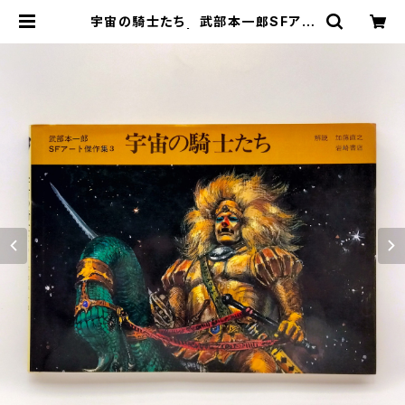
宇宙の騎士たち 武部本一郎SFアー
ト傑作集３ | まわりみち文庫