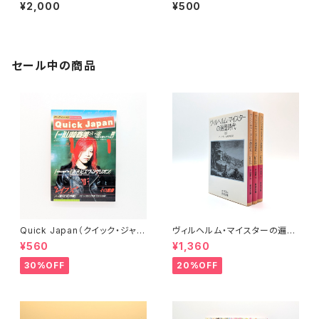
もの」（手のひらシアターミュー
¥2,000
¥500
ジアム）
セール中の商品
Quick Japan（クイック・ジャパ
ヴィルヘルム・マイスターの遍歴
ン）Vol.11
時代 (上)(中)(下)（岩波文庫）
¥560
¥1,360
30%OFF
20%OFF