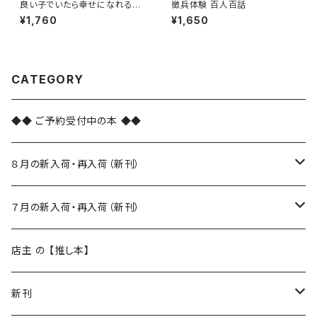
良い子でいたら幸せになれるん
徴兵体験 百人百話
じゃなかったのかよ
¥1,760
¥1,650
CATEGORY
◆◆ ご予約受付中の本 ◆◆
８月の新入荷・再入荷（新刊）
新入荷
７月の新入荷・再入荷（新刊）
再入荷
新入荷
店主 の 【推し本】
再入荷
新刊