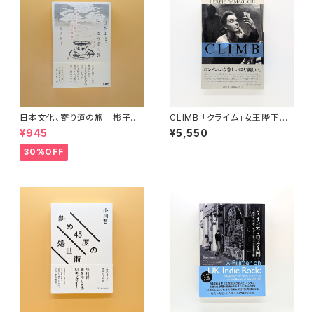
日本文化、寄り道の旅 彬子女
CLIMB 「クライム」女王陛下の
王殿下特別講義
ロンドン
¥945
¥5,550
30%OFF