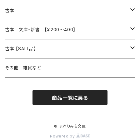
本 の あれこれ
古本
読書のこと
文芸
本 の あれこれ
古本 文庫・新書 【￥200～400】
本屋のこと
近代小説 エッセイ 戯曲（日本人作家）
読書のこと
日々 の できこと
日本文学
日本文学
古本 【SALL品】
出版のこと
現代小説 エッセイ 戯曲（日本人作家）
本屋のこと
日常の 風景 群像
小説 エッセイ 戯曲（日本人作家）
小説 エッセイ 戯曲
生き方 ライフスタイル
海外文学
海外文学
20％OFF
その他 雑貨など
近代小説 エッセイ 戯曲（外国人作家）
出版のこと
コラム 雑記
ミステリー サスペンス ホラー（日本人作家）
ミステリー サスペンス SF ホラー
スタイル が ある 生活
小説 エッセイ 戯曲（外国人作家）
趣味 ファッション 生活用品 雑貨
日々 の できごと
児童文学
30％OFF
商品一覧に戻る
現代小説 エッセイ 戯曲（外国人作家）
日記 書簡
ファンタジー SF 時代小説 幻想文学（日本人作家）
詩歌
人生 生き方 について考える
詩（外国人作家）
趣味
日常の 風景 群像
食べ物 料理
生き方 ライフスタイル
50％OFF
詩
詩
批評 評論
仕事 の スタイル
ミステリー サスペンス ホラー（外国人作家）
衣服 ファッション
コラム 雑記
食べ物 の こだわり 思い出
スタイルがある 生活
旅 お散歩 街歩き
趣味 ファッション 生活用品 雑貨
© まわりみち文庫
Powered by
短歌 俳句 川柳
短歌 俳句 川柳
健康 メンタルヘルス
ファンタジー SF 幻想文学（外国人作家）