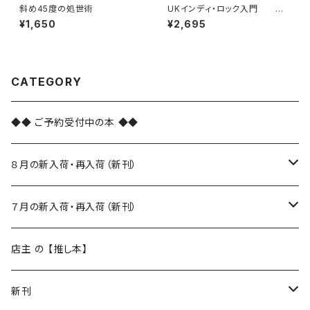
斜め45度の処世術
UKインディ・ロック入門 ポ
スト・パンク、ギター・ポップ、スカ
¥1,650
¥2,695
とダブ編
CATEGORY
◆◆ ご予約受付中の本 ◆◆
８月の新入荷・再入荷（新刊）
新入荷
７月の新入荷・再入荷（新刊）
再入荷
新入荷
店主 の 【推し本】
再入荷
新刊