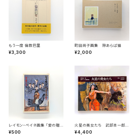
もう一度 倫敦巴里
町田尚子画集 隙あらば猫
¥3,300
¥2,000
レイモン・ペイネ画集 「愛の贈り
火星の美女たち 武部本一郎S
もの」（手のひらシアターミュー
Fアート傑作集１
¥500
¥4,400
ジアム）