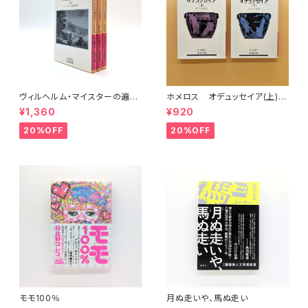
ヴィルヘルム・マイスターの遍歴
ホメロス オデュッセイア(上)
時代 (上)(中)(下)（岩波文庫）
(下) （岩波文庫）
¥1,360
¥920
20%OFF
20%OFF
モモ100％
月ぬ走いや、馬ぬ走い