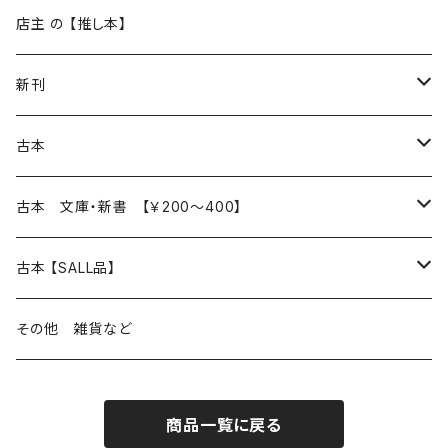
再入荷
新入荷
店主 の 【推し本】
再入荷
新刊
本 の あれこれ
古本
読書のこと
文芸
本 の あれこれ
古本 文庫・新書 【￥200～400】
本屋のこと
近代小説 エッセイ 戯曲（日本人作家）
読書のこと
日々 の できこと
日本文学
日本文学
古本 【SALL品】
出版のこと
現代小説 エッセイ 戯曲（日本人作家）
本屋のこと
日常の 風景 群像
小説 エッセイ 戯曲（日本人作家）
小説 エッセイ 戯曲
生き方 ライフスタイル
海外文学
海外文学
20％OFF
その他 雑貨など
近代小説 エッセイ 戯曲（外国人作家）
出版のこと
コラム 雑記
ミステリー サスペンス ホラー（日本人作家）
ミステリー サスペンス SF ホラー
スタイル が ある 生活
小説 エッセイ 戯曲（外国人作家）
趣味 ファッション 生活用品 雑貨
日々 の できごと
児童文学
30％OFF
商品一覧に戻る
現代小説 エッセイ 戯曲（外国人作家）
日記 書簡
ファンタジー SF 時代小説 幻想文学（日本人作家）
詩歌
人生 生き方 について考える
詩（外国人作家）
趣味
日常の 風景 群像