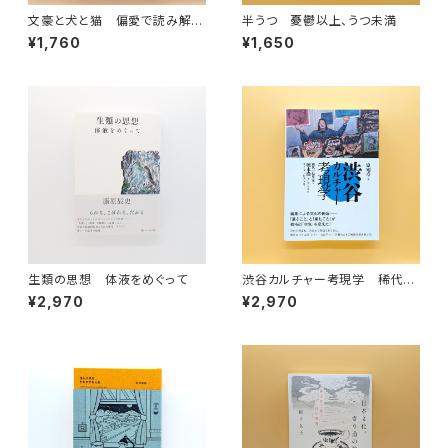
文豪と犬と猫 偏愛で読み解く
半うつ 憂鬱以上、うつ未満
日本文学
¥1,760
¥1,650
生類の思想 体液をめぐって
渋谷カルチャー考現学 稀代の
編集家・橋本徹(SUBURBIA)ラ
¥2,970
¥2,970
イフ・ヒストリー