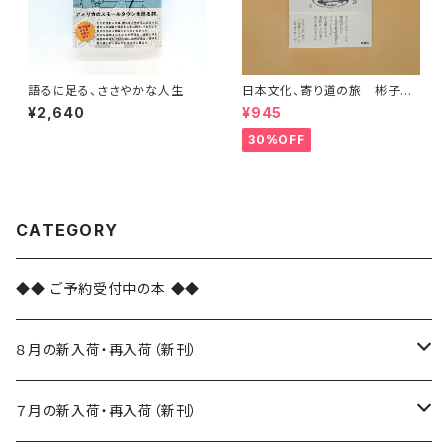
語るに足る、ささやかな人生
日本文化、寄り道の旅 彬子女
王殿下特別講義
¥2,640
¥945
30%OFF
CATEGORY
◆◆ ご予約受付中の本 ◆◆
８月の新入荷・再入荷（新刊）
新入荷
７月の新入荷・再入荷（新刊）