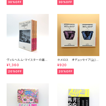
30%OFF
30%OFF
ヴィルヘルム・マイスターの遍歴
ホメロス オデュッセイア(上)
時代 (上)(中)(下)（岩波文庫）
(下) （岩波文庫）
¥1,360
¥920
20%OFF
20%OFF