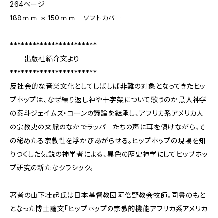
264ページ
188ｍｍ × 150ｍｍ ソフトカバー
***********************
出版社紹介文より
***********************
反社会的な音楽文化としてしばしば非難の対象となってきたヒッ
プホップは、なぜ繰り返し神や十字架について歌うのか――黒人神学
の泰斗ジェイムズ・コーンの議論を継承し、アフリカ系アメリカ人
の宗教史の文脈のなかでラッパーたちの声に耳を傾けながら、そ
の秘めたる宗教性を浮かびあがらせる。ヒップホップの現場を知
りつくした気鋭の神学者による、異色の歴史神学にしてヒップホッ
プ研究の新たなクラシック。
著者の山下壮起氏は日本基督教団阿倍野教会牧師。同書のもと
となった博士論文「ヒップホップの宗教的機能――アフリカ系アメリカ