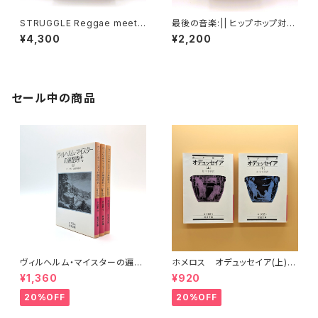
STRUGGLE Reggae meets
最後の音楽:|| ヒップホップ対話
Punk in the UK
篇
¥4,300
¥2,200
セール中の商品
ヴィルヘルム・マイスターの遍歴
ホメロス オデュッセイア(上)
時代 (上)(中)(下)（岩波文庫）
(下) （岩波文庫）
¥1,360
¥920
20%OFF
20%OFF