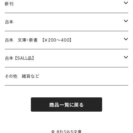
再入荷
新刊
本 の あれこれ
古本
読書のこと
文芸
本 の あれこれ
古本 文庫・新書 【￥200～400】
本屋のこと
近代小説 エッセイ 戯曲（日本人作家）
読書のこと
日々 の できこと
日本文学
日本文学
古本 【SALL品】
出版のこと
現代小説 エッセイ 戯曲（日本人作家）
本屋のこと
日常の 風景 群像
小説 エッセイ 戯曲（日本人作家）
小説 エッセイ 戯曲
生き方 ライフスタイル
海外文学
海外文学
20％OFF
その他 雑貨など
近代小説 エッセイ 戯曲（外国人作家）
出版のこと
コラム 雑記
ミステリー サスペンス ホラー（日本人作家）
ミステリー サスペンス SF ホラー
スタイル が ある 生活
小説 エッセイ 戯曲（外国人作家）
趣味 ファッション 生活用品 雑貨
日々 の できごと
児童文学
30％OFF
商品一覧に戻る
現代小説 エッセイ 戯曲（外国人作家）
日記 書簡
ファンタジー SF 時代小説 幻想文学（日本人作家）
詩歌
人生 生き方 について考える
詩（外国人作家）
趣味
日常の 風景 群像
食べ物 料理
生き方 ライフスタイル
50％OFF
詩
詩
批評 評論
仕事 の スタイル
ミステリー サスペンス ホラー（外国人作家）
衣服 ファッション
コラム 雑記
食べ物 の こだわり 思い出
スタイルがある 生活
旅 お散歩 街歩き
趣味 ファッション 生活用品 雑貨
© まわりみち文庫