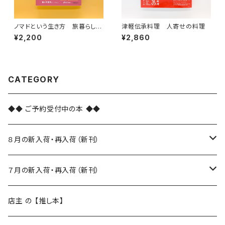
ノマドという生き方 旅暮らしの
津軽伝承料理 人寄せの料理
人類学（教養みらい選書 10）
¥2,200
¥2,860
CATEGORY
◆◆ ご予約受付中の本 ◆◆
８月の新入荷・再入荷（新刊）
新入荷
７月の新入荷・再入荷（新刊）
再入荷
新入荷
店主 の 【推し本】