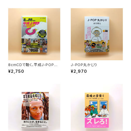
8cmCDで聴く、平成J-POPデ
J-POP丸かじり
ィスクガイド 「小室」系、「ビー
¥2,750
¥2,970
イング」系、「渋谷」系──CDが
もっとも売れた90年代の名曲2
00