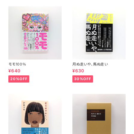
モモ100％
月ぬ走いや、馬ぬ走い
¥640
¥630
20%OFF
30%OFF