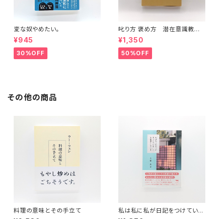
変な奴やめたい。
叱り方 褒め方 潜在意識教育
法叢書
¥945
¥1,350
30%OFF
50%OFF
その他の商品
料理の意味とその手立て
私は私に私が日記をつけている
ことを秘密にしている