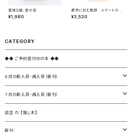
星降る庭、愛の音
都市に刻む軌跡 スケートボー
ダーのエスノグラフィー
¥1,980
¥3,520
CATEGORY
◆◆ ご予約受付中の本 ◆◆
８月の新入荷・再入荷（新刊）
新入荷
７月の新入荷・再入荷（新刊）
再入荷
新入荷
店主 の 【推し本】
再入荷
新刊