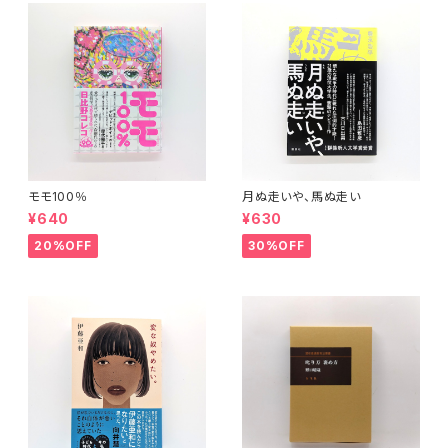
モモ100％
月ぬ走いや、馬ぬ走い
¥640
¥630
20%OFF
30%OFF