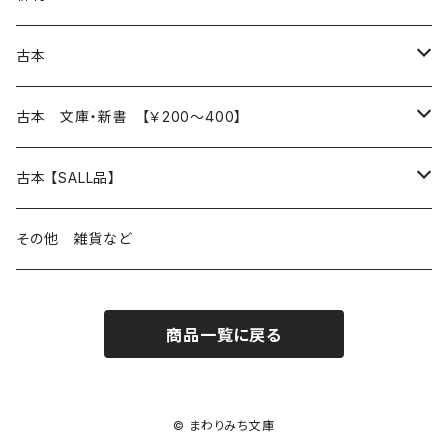
本 の あれこれ
古本
読書のこと
文芸
本 の あれこれ
古本 文庫・新書 【￥200～400】
本屋のこと
近代小説 エッセイ 戯曲（日本人作家）
読書のこと
日々 の できこと
日本文学
日本文学
古本 【SALL品】
出版のこと
現代小説 エッセイ 戯曲（日本人作家）
本屋のこと
日常の 風景 群像
小説 エッセイ 戯曲（日本人作家）
小説 エッセイ 戯曲
生き方 ライフスタイル
海外文学
海外文学
20％OFF
その他 雑貨など
近代小説 エッセイ 戯曲（外国人作家）
出版のこと
コラム 雑記
ミステリー サスペンス ホラー（日本人作家）
ミステリー サスペンス SF ホラー
スタイル が ある 生活
小説 エッセイ 戯曲（外国人作家）
趣味 ファッション 生活用品 雑貨
日々 の できごと
児童文学
30％OFF
商品一覧に戻る
現代小説 エッセイ 戯曲（外国人作家）
日記 書簡
ファンタジー SF 時代小説 幻想文学（日本人作家）
詩歌
人生 生き方 について考える
詩（外国人作家）
趣味
日常の 風景 群像
食べ物 料理
生き方 ライフスタイル
50％OFF
詩
詩
批評 評論
仕事 の スタイル
ミステリー サスペンス ホラー（外国人作家）
衣服 ファッション
コラム 雑記
食べ物 の こだわり 思い出
スタイルがある 生活
旅 お散歩 街歩き
趣味 ファッション 生活用品 雑貨
© まわりみち文庫