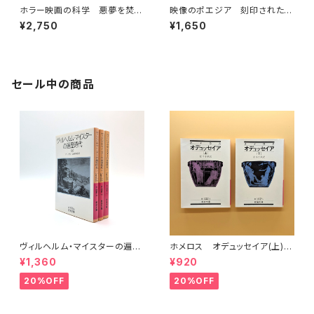
ホラー映画の科学 悪夢を焚き
映像のポエジア 刻印された時
つけるもの
間（ちくま学芸文庫）
¥2,750
¥1,650
セール中の商品
ヴィルヘルム・マイスターの遍歴
ホメロス オデュッセイア(上)
時代 (上)(中)(下)（岩波文庫）
(下) （岩波文庫）
¥1,360
¥920
20%OFF
20%OFF