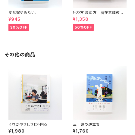
変な奴やめたい。
叱り方 褒め方 潜在意識教育
法叢書
¥945
¥1,350
30%OFF
50%OFF
その他の商品
それがやさしさじゃ困る
三十路の逆立ち
¥1,980
¥1,760