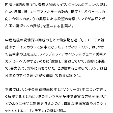
囲気、物語の語り口、登場人物のタイプ、ジャンルのアレンジ、話し
かた、風景、街、ユーモアとホラーの融合、現実というヴェールの
向こう側への旅、心の奥底にある欲望の考察、リンチが故郷と呼
ぶ国の奥深くへの探検」を意味する言葉だ。
中産階級の愛情深い両親のもとで幼少期を過ごし、ユーモア雑
誌やボーイスカウトに夢中になったデイヴィッド・リンチは、やが
て芸術家の道を志し、フィラデルフィアのペンシルヴェニア美術ア
カデミーへ入学する。のちに「腐敗し、衰退していて、奇妙に邪悪
で、暴力的で、恐怖に満ちていた」と述懐するこの街で、リンチは自
分のめざすべき道は「動く絵画」であると気づく――。
本書では、リンチの長編映画10本とTVシリーズ2本について詳し
く解説するとともに、彼の生い立ちや多様で豊富な芸術や表現が
どのように作品に影響を与えたのか、貴重な場面写真やオフショ
ットとともに、「リンチアン」の謎に迫る。