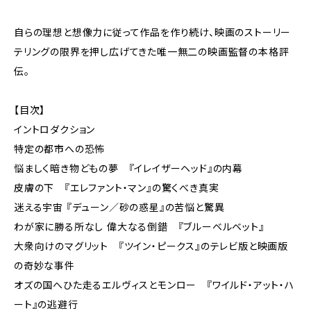
自らの理想と想像力に従って作品を作り続け、映画のストーリー
テリングの限界を押し広げてきた唯一無二の映画監督の本格評
伝。
【目次】
イントロダクション
特定の都市への恐怖
悩ましく暗き物どもの夢 『イレイザーヘッド』の内幕
皮膚の下 『エレファント・マン』の驚くべき真実
迷える宇宙 『デューン／砂の惑星』の苦悩と驚異
わが家に勝る所なし 偉大なる倒錯 『ブルーベルベット』
大衆向けのマグリット 『ツイン・ピークス』のテレビ版と映画版
の奇妙な事件
オズの国へひた走るエルヴィスとモンロー 『ワイルド・アット・ハ
ート』の逃避行