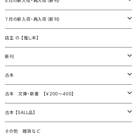
８月の新入荷・再入荷（新刊）
新入荷
７月の新入荷・再入荷（新刊）
再入荷
新入荷
店主 の 【推し本】
再入荷
新刊
本 の あれこれ
古本
読書のこと
文芸
本 の あれこれ
古本 文庫・新書 【￥200～400】
本屋のこと
近代小説 エッセイ 戯曲（日本人作家）
読書のこと
日々 の できこと
日本文学
日本文学
古本 【SALL品】
出版のこと
現代小説 エッセイ 戯曲（日本人作家）
本屋のこと
日常の 風景 群像
小説 エッセイ 戯曲（日本人作家）
小説 エッセイ 戯曲
生き方 ライフスタイル
海外文学
海外文学
20％OFF
その他 雑貨など