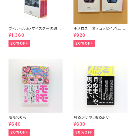
ヴィルヘルム・マイスターの遍歴
ホメロス オデュッセイア(上)
時代 (上)(中)(下)（岩波文庫）
(下) （岩波文庫）
¥1,360
¥920
20%OFF
20%OFF
モモ100％
月ぬ走いや、馬ぬ走い
¥640
¥630
20%OFF
30%OFF