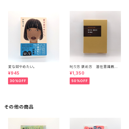
変な奴やめたい。
叱り方 褒め方 潜在意識教育
法叢書
¥945
¥1,350
30%OFF
50%OFF
その他の商品