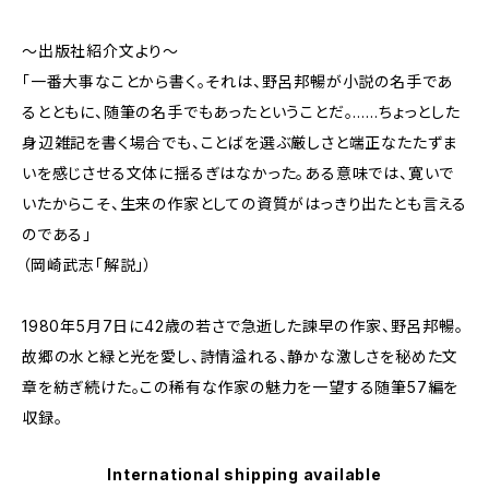
～出版社紹介文より～
「一番大事なことから書く。それは、野呂邦暢が小説の名手であ
るとともに、随筆の名手でもあったということだ。……ちょっとした
身辺雑記を書く場合でも、ことばを選ぶ厳しさと端正なたたずま
いを感じさせる文体に揺るぎはなかった。ある意味では、寛いで
いたからこそ、生来の作家としての資質がはっきり出たとも言える
のである」
（岡崎武志「解説」）
1980年5月7日に42歳の若さで急逝した諫早の作家、野呂邦暢。
故郷の水と緑と光を愛し、詩情溢れる、静かな激しさを秘めた文
章を紡ぎ続けた。この稀有な作家の魅力を一望する随筆57編を
収録。
International shipping available