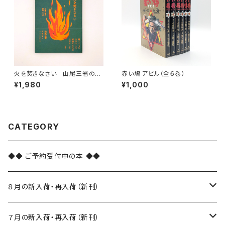
火を焚きなさい 山尾三省の詩
赤い鳩 アピル（全６巻）
のことば
¥1,980
¥1,000
CATEGORY
◆◆ ご予約受付中の本 ◆◆
８月の新入荷・再入荷（新刊）
新入荷
７月の新入荷・再入荷（新刊）