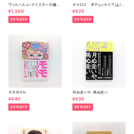
ヴィルヘルム・マイスターの遍歴
ホメロス オデュッセイア(上)
時代 (上)(中)(下)（岩波文庫）
(下) （岩波文庫）
¥1,360
¥920
20%OFF
20%OFF
モモ100％
月ぬ走いや、馬ぬ走い
¥640
¥630
20%OFF
30%OFF