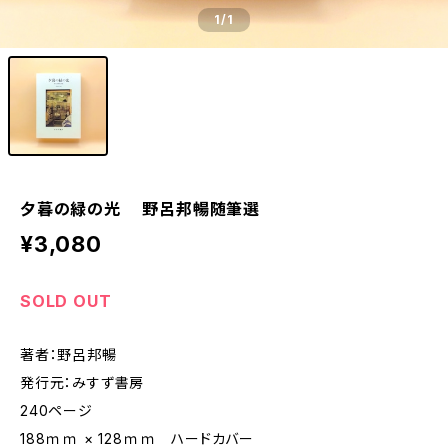
1
/1
夕暮の緑の光 野呂邦暢随筆選
¥3,080
SOLD OUT
著者：野呂邦暢
発行元：みすず書房
240ページ
188ｍｍ × 128ｍｍ ハードカバー