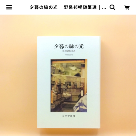
夕暮の緑の光 野呂邦暢随筆選 | ま
わりみち文庫