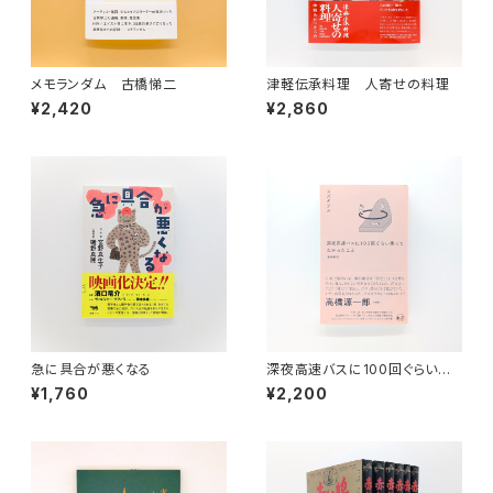
メモランダム 古橋悌二
津軽伝承料理 人寄せの料理
¥2,420
¥2,860
急に具合が悪くなる
深夜高速バスに100回ぐらい乗
ってわかったこと 増補新版
¥1,760
¥2,200