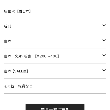
再入荷
新入荷
店主 の 【推し本】
再入荷
新刊
本 の あれこれ
古本
読書のこと
文芸
本 の あれこれ
古本 文庫・新書 【￥200～400】
本屋のこと
近代小説 エッセイ 戯曲（日本人作家）
読書のこと
日々 の できこと
日本文学
日本文学
古本 【SALL品】
出版のこと
現代小説 エッセイ 戯曲（日本人作家）
本屋のこと
日常の 風景 群像
小説 エッセイ 戯曲（日本人作家）
小説 エッセイ 戯曲
生き方 ライフスタイル
海外文学
海外文学
20％OFF
その他 雑貨など
近代小説 エッセイ 戯曲（外国人作家）
出版のこと
コラム 雑記
ミステリー サスペンス ホラー（日本人作家）
ミステリー サスペンス SF ホラー
スタイル が ある 生活
小説 エッセイ 戯曲（外国人作家）
趣味 ファッション 生活用品 雑貨
日々 の できごと
児童文学
30％OFF
商品一覧に戻る