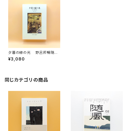
夕暮の緑の光 野呂邦暢随筆
選
¥3,080
同じカテゴリの商品