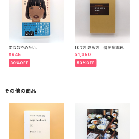
変な奴やめたい。
叱り方 褒め方 潜在意識教育
法叢書
¥945
¥1,350
30%OFF
50%OFF
その他の商品