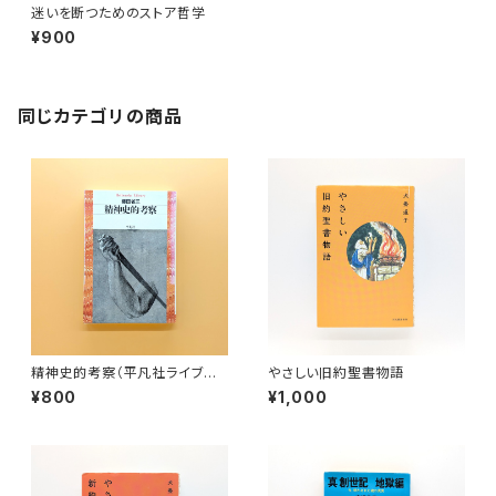
迷いを断つためのストア哲学
¥900
同じカテゴリの商品
精神史的考察（平凡社ライブラリ
やさしい旧約聖書物語
ー）
¥800
¥1,000