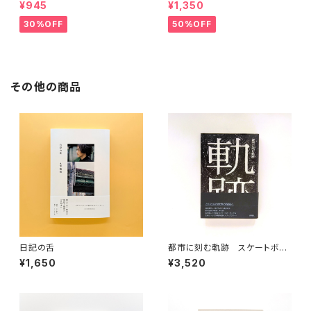
法叢書
¥945
¥1,350
30%OFF
50%OFF
その他の商品
日記の舌
都市に刻む軌跡 スケートボー
ダーのエスノグラフィー
¥1,650
¥3,520