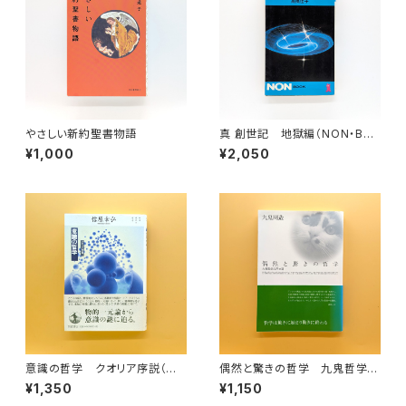
やさしい新約聖書物語
真 創世記 地獄編（NON・BO
OK ノン・ブック 113）
¥1,000
¥2,050
意識の哲学 クオリア序説（双
偶然と驚きの哲学 九鬼哲学入
書 現代の哲学）
門文選
¥1,350
¥1,150