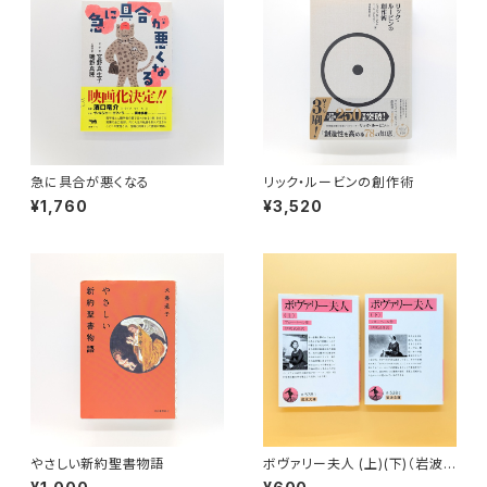
急に具合が悪くなる
リック・ルービンの創作術
¥1,760
¥3,520
やさしい新約聖書物語
ボヴァリー夫人 (上)(下)（岩波
文庫）