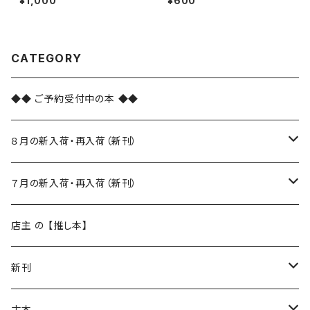
¥1,000
¥600
CATEGORY
◆◆ ご予約受付中の本 ◆◆
８月の新入荷・再入荷（新刊）
新入荷
７月の新入荷・再入荷（新刊）
再入荷
新入荷
店主 の 【推し本】
再入荷
新刊
本 の あれこれ
古本