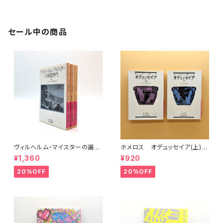
セール中の商品
ヴィルヘルム・マイスターの遍歴
ホメロス オデュッセイア(上)
時代 (上)(中)(下)（岩波文庫）
(下) （岩波文庫）
¥1,360
¥920
20%OFF
20%OFF