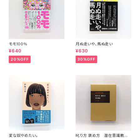
モモ100％
月ぬ走いや、馬ぬ走い
¥640
¥630
20%OFF
30%OFF
変な奴やめたい。
叱り方 褒め方 潜在意識教育