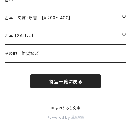
読書のこと
文芸
本 の あれこれ
古本 文庫・新書 【￥200～400】
本屋のこと
近代小説 エッセイ 戯曲（日本人作家）
読書のこと
日々 の できこと
日本文学
日本文学
古本 【SALL品】
出版のこと
現代小説 エッセイ 戯曲（日本人作家）
本屋のこと
日常の 風景 群像
小説 エッセイ 戯曲（日本人作家）
小説 エッセイ 戯曲
生き方 ライフスタイル
海外文学
海外文学
20％OFF
その他 雑貨など
近代小説 エッセイ 戯曲（外国人作家）
出版のこと
コラム 雑記
ミステリー サスペンス ホラー（日本人作家）
ミステリー サスペンス SF ホラー
スタイル が ある 生活
小説 エッセイ 戯曲（外国人作家）
趣味 ファッション 生活用品 雑貨
日々 の できごと
児童文学
30％OFF
商品一覧に戻る
現代小説 エッセイ 戯曲（外国人作家）
日記 書簡
ファンタジー SF 時代小説 幻想文学（日本人作家）
詩歌
人生 生き方 について考える
詩（外国人作家）
趣味
日常の 風景 群像
食べ物 料理
生き方 ライフスタイル
50％OFF
詩
詩
批評 評論
仕事 の スタイル
ミステリー サスペンス ホラー（外国人作家）
衣服 ファッション
コラム 雑記
食べ物 の こだわり 思い出
スタイルがある 生活
旅 お散歩 街歩き
趣味 ファッション 生活用品 雑貨
© まわりみち文庫
Powered by
短歌 俳句 川柳
短歌 俳句 川柳
健康 メンタルヘルス
ファンタジー SF 幻想文学（外国人作家）
雑貨 生活用品 インテリア
日記 書簡
料理 レシピ
人生 生き方 について考える
旅
趣味
自然 と ふれあう
食べ物 料理