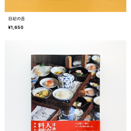
哲学 思想 宗教
世界 の 文化 風俗
郷土史
差別 偏見
ZINE 自費出版
人類学 民俗学
文芸 文芸評論
雑誌
医療 ヘルスケア
民話 昔話
地方 地域コミュニティ
日記の舌
その他 の 雑誌【文芸】
社会学
郷土史 風土
【 Arne（アルネ）】バックナンバー
¥1,650
季刊誌 「青森の暮らし」
政治 経済
その他 の 雑誌【カルチャー・社会】
哲学 思想 宗教
民話 昔話
【 BRUTUS（ブルータス）】 バックナンバー
医療 ヘルスケア
芸術 現代アート 工芸
【POPEYE（ポパイ）】バックナンバー
文芸 文芸評論
美術 イラスト
建築 デザイン
ファッション