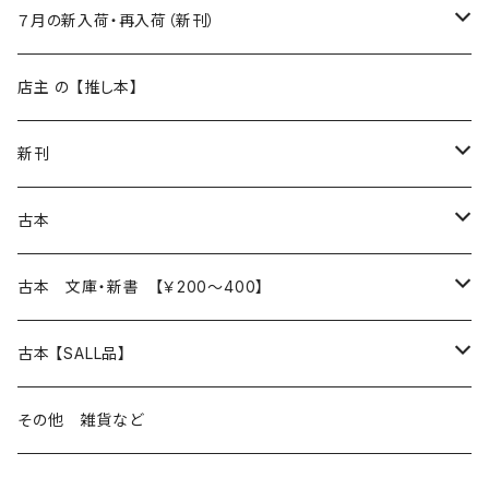
新入荷
７月の新入荷・再入荷（新刊）
再入荷
新入荷
店主 の 【推し本】
再入荷
新刊
本 の あれこれ
古本
読書のこと
文芸
本 の あれこれ
古本 文庫・新書 【￥200～400】
本屋のこと
近代小説 エッセイ 戯曲（日本人作家）
読書のこと
日々 の できこと
日本文学
日本文学
古本 【SALL品】
出版のこと
現代小説 エッセイ 戯曲（日本人作家）
本屋のこと
日常の 風景 群像
小説 エッセイ 戯曲（日本人作家）
小説 エッセイ 戯曲
生き方 ライフスタイル
海外文学
海外文学
20％OFF
その他 雑貨など
近代小説 エッセイ 戯曲（外国人作家）
出版のこと
コラム 雑記
ミステリー サスペンス ホラー（日本人作家）
ミステリー サスペンス SF ホラー
スタイル が ある 生活
小説 エッセイ 戯曲（外国人作家）
趣味 ファッション 生活用品 雑貨
日々 の できごと
児童文学
30％OFF