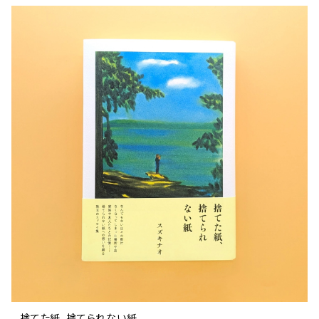
現代小説 エッセイ 戯曲（外国人作家）
日記 書簡
ファンタジー SF 時代小説 幻想文学（日本人作家）
詩歌
人生 生き方 について考える
詩（外国人作家）
趣味
日常の 風景 群像
食べ物 料理
生き方 ライフスタイル
50％OFF
詩
詩
批評 評論
仕事 の スタイル
ミステリー サスペンス ホラー（外国人作家）
衣服 ファッション
コラム 雑記
食べ物 の こだわり 思い出
スタイルがある 生活
旅 お散歩 街歩き
趣味 ファッション 生活用品 雑貨
短歌 俳句 川柳
短歌 俳句 川柳
健康 メンタルヘルス
ファンタジー SF 幻想文学（外国人作家）
雑貨 生活用品 インテリア
日記 書簡
料理 レシピ
人生 生き方 について考える
旅
趣味
自然 と ふれあう
食べ物 料理
評論 評伝 など
評論 評伝など
評論 評伝 など
食 の 知識 ガイド
仕事 の スタイル
お散歩 街歩き
衣服 ファッション
動物 昆虫
食べ物 の こだわり 思い出
マンガ 絵本 イラスト
旅 お散歩 街歩き
ことば 文章 について
ことば 文章 について
健康 メンタルヘルス
雑貨 生活用品 インテリア
植物 庭 農業
料理 レシピ
マンガ
旅
美術 デザイン
マンガ 絵本 イラストレーション
自然風景 アウトドア
食 の 知識 ガイド
絵本
お散歩 街歩き
美術 現代アート
マンガ
音楽
自然 と ふれあう
イラストレーション
デザイン 建築
絵本
アーティストのこと
動物 昆虫
映画 演劇
美術 デザイン
捨てた紙、捨てられない紙