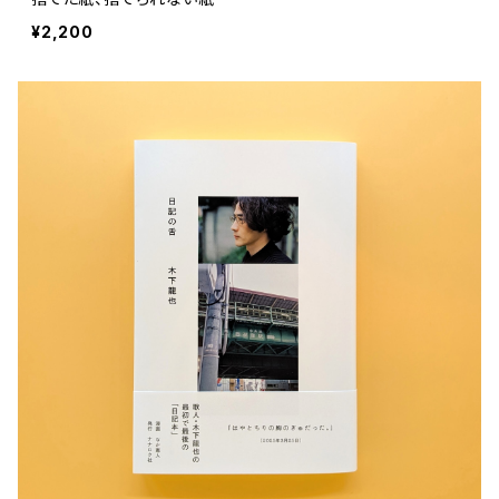
評論 作家 の 評伝 など
民芸 工芸
イラストレーション
¥2,200
ディスクガイド
植物 庭
映画 作品解説 作品ガイド
美術 現代アート
カルチャー メディア
音楽
評論 作家 の 評伝 など
音楽評論 音楽史
自然風景 アウトドア
映画 監督論 評伝
デザイン 建築
カルチャー全般
アーティストのこと
歴史 文化史 を 振り返る
映画 演劇
映画 評論 映画史
民芸 工芸
マンガ 特撮 アニメ オカルト
ディスクガイド
日本 の 歴史 史実
映画 作品解説 作品ガイド
世の中 や 社会 のこと
カルチャー メディア
演劇
【 美術手帖 】 バックナンバー
ストリートカルチャー
音楽評論 音楽史
日本 の 文化 風俗
映画 監督論 評伝
社会 を 深堀りする
カルチャー 全般
思索 を 深める
歴史 文化史 を 振り返る
芸能 タレント スポーツ
世界 の 歴史 史実
映画 評論 映画史
教育 家族 コミュニケーション
マンガ 特撮 アニメ ゲーム
自然科学
日本 の 歴史 史実
青森 の 本
世の中 や 社会 のこと
文化論 メディア論
世界 の 文化 風俗
演劇
差別 や 偏見
芸能 タレント スポーツ
人類学 民俗学
日本 の 文化 風俗
文芸（小説 エッセイ）
社会を深掘りする
雑誌 ZINE
思索 を 深める
政治 経済
文化論 メディア論
社会学
世界 の 歴史 史実
青森 の 文化
教育 家族 コミュニケーション
WORKSIGHT ワークサイト（コクヨ株式会社）
自然科学
青森 の 本
地方 地域コミュニティ