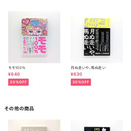
モモ100％
月ぬ走いや、馬ぬ走い
¥640
¥630
20%OFF
30%OFF
その他の商品