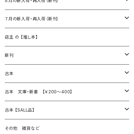
８月の新入荷・再入荷（新刊）
新入荷
７月の新入荷・再入荷（新刊）
再入荷
新入荷
店主 の 【推し本】
再入荷
新刊
本 の あれこれ
古本
読書のこと
文芸
本 の あれこれ
古本 文庫・新書 【￥200～400】
本屋のこと
近代小説 エッセイ 戯曲（日本人作家）
読書のこと
日々 の できこと
日本文学
日本文学
古本 【SALL品】
出版のこと
現代小説 エッセイ 戯曲（日本人作家）
本屋のこと
日常の 風景 群像
小説 エッセイ 戯曲（日本人作家）
小説 エッセイ 戯曲
生き方 ライフスタイル
海外文学
海外文学
20％OFF
その他 雑貨など