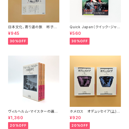
日本文化、寄り道の旅 彬子女
Quick Japan（クイック・ジャパ
王殿下特別講義
ン）Vol.11
¥945
¥560
30%OFF
30%OFF
ヴィルヘルム・マイスターの遍歴
ホメロス オデュッセイア(上)
時代 (上)(中)(下)（岩波文庫）
(下) （岩波文庫）
¥1,360
¥920
20%OFF
20%OFF