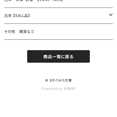
本屋のこと
近代小説 エッセイ 戯曲（日本人作家）
読書のこと
日々 の できこと
日本文学
日本文学
古本 【SALL品】
出版のこと
現代小説 エッセイ 戯曲（日本人作家）
本屋のこと
日常の 風景 群像
小説 エッセイ 戯曲（日本人作家）
小説 エッセイ 戯曲
生き方 ライフスタイル
海外文学
海外文学
20％OFF
その他 雑貨など
近代小説 エッセイ 戯曲（外国人作家）
出版のこと
コラム 雑記
ミステリー サスペンス ホラー（日本人作家）
ミステリー サスペンス SF ホラー
スタイル が ある 生活
小説 エッセイ 戯曲（外国人作家）
趣味 ファッション 生活用品 雑貨
日々 の できごと
児童文学
30％OFF
商品一覧に戻る
現代小説 エッセイ 戯曲（外国人作家）
日記 書簡
ファンタジー SF 時代小説 幻想文学（日本人作家）
詩歌
人生 生き方 について考える
詩（外国人作家）
趣味
日常の 風景 群像
食べ物 料理
生き方 ライフスタイル
50％OFF
詩
詩
批評 評論
仕事 の スタイル
ミステリー サスペンス ホラー（外国人作家）
衣服 ファッション
コラム 雑記
食べ物 の こだわり 思い出
スタイルがある 生活
旅 お散歩 街歩き
趣味 ファッション 生活用品 雑貨
© まわりみち文庫
Powered by
短歌 俳句 川柳
短歌 俳句 川柳
健康 メンタルヘルス
ファンタジー SF 幻想文学（外国人作家）
雑貨 生活用品 インテリア
日記 書簡
料理 レシピ
人生 生き方 について考える
旅
趣味
自然 と ふれあう
食べ物 料理
評論 評伝 など
評論 評伝など
評論 評伝 など
食 の 知識 ガイド
仕事 の スタイル
お散歩 街歩き
衣服 ファッション
動物 昆虫
食べ物 の こだわり 思い出
マンガ 絵本 イラスト
旅 お散歩 街歩き