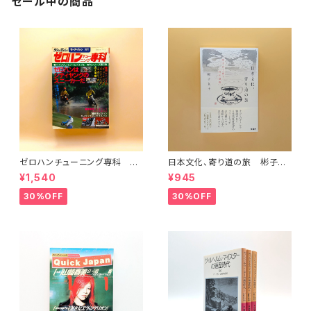
セール中の商品
ゼロハンチューニング専科 モ
日本文化、寄り道の旅 彬子女
ーターファン別冊
王殿下特別講義
¥1,540
¥945
30%OFF
30%OFF