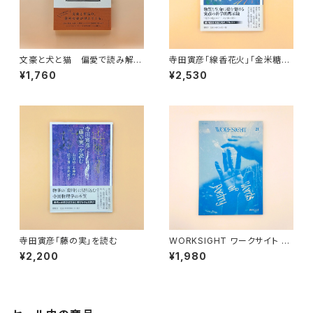
文豪と犬と猫 偏愛で読み解く
寺田寅彦「線香花火」「金米糖」
日本文学
を読む
¥1,760
¥2,530
寺田寅彦「藤の実」を読む
WORKSIGHT ワークサイト 21
号
¥2,200
¥1,980