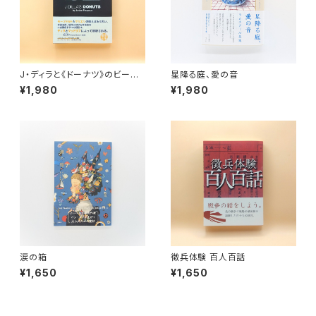
J・ディラと《ドーナツ》のビート
星降る庭、愛の音
革命
¥1,980
¥1,980
涙の箱
徴兵体験 百人百話
¥1,650
¥1,650