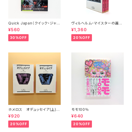
Quick Japan（クイック・ジャパ
ヴィルヘルム・マイスターの遍歴
ン）Vol.11
時代 (上)(中)(下)（岩波文庫）
¥560
¥1,360
30%OFF
20%OFF
ホメロス オデュッセイア(上)
モモ100％
(下) （岩波文庫）
¥920
¥640
20%OFF
20%OFF