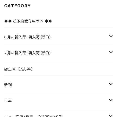
CATEGORY
◆◆ ご予約受付中の本 ◆◆
８月の新入荷・再入荷（新刊）
新入荷
７月の新入荷・再入荷（新刊）
再入荷
新入荷
店主 の 【推し本】
再入荷
新刊
本 の あれこれ
古本
読書のこと
文芸
本 の あれこれ
古本 文庫・新書 【￥200～400】