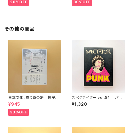
20%OFF
30%OFF
その他の商品
日本文化、寄り道の旅 彬子女
スペクテイター vol.54 パン
王殿下特別講義
クの正体
¥945
¥1,320
30%OFF