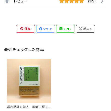
レビュー
(115)
保存
シェア
LINE
ポスト
最近チェックした商品
遅れ時計の詩人 編集工房ノア
著者追悼記