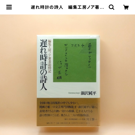
遅れ時計の詩人 編集工房ノア著者
追悼記 | まわりみち文庫