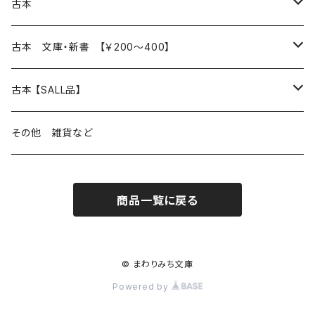
本 の あれこれ
古本
読書のこと
文芸
本 の あれこれ
古本 文庫・新書 【￥200～400】
本屋のこと
近代小説 エッセイ 戯曲（日本人作家）
読書のこと
日々 の できこと
日本文学
日本文学
古本 【SALL品】
出版のこと
現代小説 エッセイ 戯曲（日本人作家）
本屋のこと
日常の 風景 群像
小説 エッセイ 戯曲（日本人作家）
小説 エッセイ 戯曲
生き方 ライフスタイル
海外文学
海外文学
20％OFF
その他 雑貨など
近代小説 エッセイ 戯曲（外国人作家）
出版のこと
コラム 雑記
ミステリー サスペンス ホラー（日本人作家）
ミステリー サスペンス SF ホラー
スタイル が ある 生活
小説 エッセイ 戯曲（外国人作家）
趣味 ファッション 生活用品 雑貨
日々 の できごと
児童文学
30％OFF
商品一覧に戻る
現代小説 エッセイ 戯曲（外国人作家）
日記 書簡
ファンタジー SF 時代小説 幻想文学（日本人作家）
詩歌
人生 生き方 について考える
詩（外国人作家）
趣味
日常の 風景 群像
食べ物 料理
生き方 ライフスタイル
50％OFF
詩
詩
批評 評論
仕事 の スタイル
ミステリー サスペンス ホラー（外国人作家）
衣服 ファッション
コラム 雑記
食べ物 の こだわり 思い出
スタイルがある 生活
旅 お散歩 街歩き
趣味 ファッション 生活用品 雑貨
© まわりみち文庫
Powered by
短歌 俳句 川柳
短歌 俳句 川柳
健康 メンタルヘルス
ファンタジー SF 幻想文学（外国人作家）
雑貨 生活用品 インテリア
日記 書簡
料理 レシピ
人生 生き方 について考える
旅
趣味
自然 と ふれあう
食べ物 料理