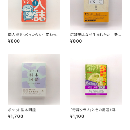
同人誌をつくったら人生変わった
広辞苑はなぜ生まれたか 新村
件について。
出の生きた軌跡
¥800
¥800
ポケット製本図鑑
「奇譚クラブ」とその周辺（河出 i
文庫）
¥1,700
¥1,100