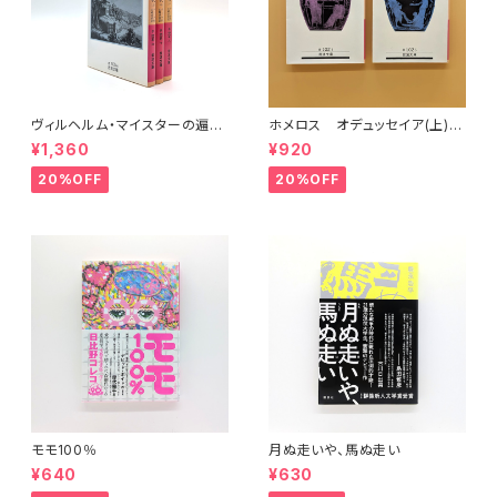
ヴィルヘルム・マイスターの遍歴
ホメロス オデュッセイア(上)
時代 (上)(中)(下)（岩波文庫）
(下) （岩波文庫）
¥1,360
¥920
20%OFF
20%OFF
モモ100％
月ぬ走いや、馬ぬ走い
¥640
¥630