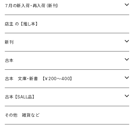
新入荷
７月の新入荷・再入荷（新刊）
再入荷
新入荷
店主 の 【推し本】
再入荷
新刊
本 の あれこれ
古本
読書のこと
文芸
本 の あれこれ
古本 文庫・新書 【￥200～400】
本屋のこと
近代小説 エッセイ 戯曲（日本人作家）
読書のこと
日々 の できこと
日本文学
日本文学
古本 【SALL品】
出版のこと
現代小説 エッセイ 戯曲（日本人作家）
本屋のこと
日常の 風景 群像
小説 エッセイ 戯曲（日本人作家）
小説 エッセイ 戯曲
生き方 ライフスタイル
海外文学
海外文学
20％OFF
その他 雑貨など
近代小説 エッセイ 戯曲（外国人作家）
出版のこと
コラム 雑記
ミステリー サスペンス ホラー（日本人作家）
ミステリー サスペンス SF ホラー
スタイル が ある 生活
小説 エッセイ 戯曲（外国人作家）
趣味 ファッション 生活用品 雑貨
日々 の できごと
児童文学
30％OFF