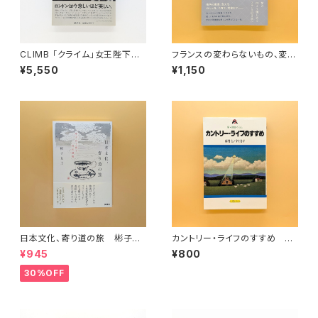
CLIMB 「クライム」女王陛下の
フランスの変わらないもの、変わ
ロンドン
っていくもの
¥5,550
¥1,150
日本文化、寄り道の旅 彬子女
カントリー・ライフのすすめ
王殿下特別講義
新・田舎ぐらし（いるかブック）
¥945
¥800
30%OFF