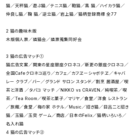
猫／天秤猫／遊ぶ猫／テニス猫／鞄猫／黒 猫／ハイカラ猫／
仲良し猫／鞠 猫／逆立猫／岩上猫／猫柄登録商標 全77
2 猫の趣味木版
木版個人票／燐猫会／燐票蒐集同好会
3 猫の広告マッチ①
猫広告文案／関東の星座銀座クロネコ／新更の銀座クロネコ／
全国Cafeクロネコ巡り／カフェ／カフヱーシャボテヱ／キャバ
レー クラブ／バー／グランド サロン スタンド／割烹 居酒屋／喫
茶と洋酒 ／タバコ マッチ ／NIKKO vs CRAVEN／純喫茶／喫
茶／Tea Room／喫茶と菓子／マリヤ／食堂／洋食 レストラン
／旅館／食堂／梅の家 ホテル／Music／招き猫／目呂二と招き
猫／玉猫／玉突 ゲーム／商店／日本のFelix／猫柄いろいろ／
名入れ猫
4 猫の広告マッチ②