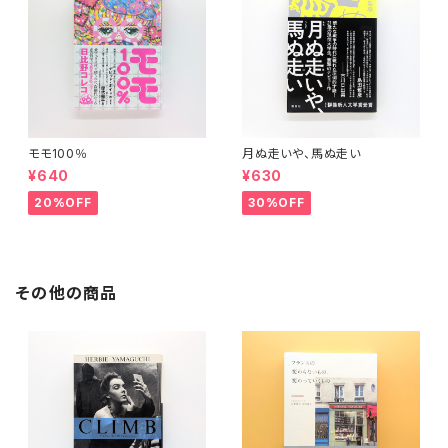
モモ100％
月ぬ走いや、馬ぬ走い
¥640
¥630
20%OFF
30%OFF
その他の商品