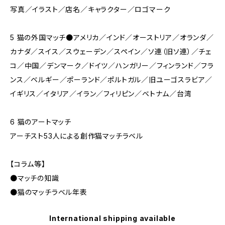
写真／イラスト／店名／キャラクター／ロゴマーク
5 猫の外国マッチ●アメリカ／インド／オーストリア／オランダ／
カナダ／スイス／スウェーデン／スペイン／ソ連（旧ソ連）／チェ
コ／中国／デンマーク／ドイツ／ハンガリー／フィンランド／フラ
ンス／ベルギー／ポーランド／ポルトガル／旧ユーゴスラビア／
イギリス／イタリア／イラン／フィリピン／ベトナム／台湾
6 猫のアートマッチ
アーチスト53人による創作猫マッチラベル
【コラム等】
●マッチの知識
●猫のマッチラベル年表
International shipping available