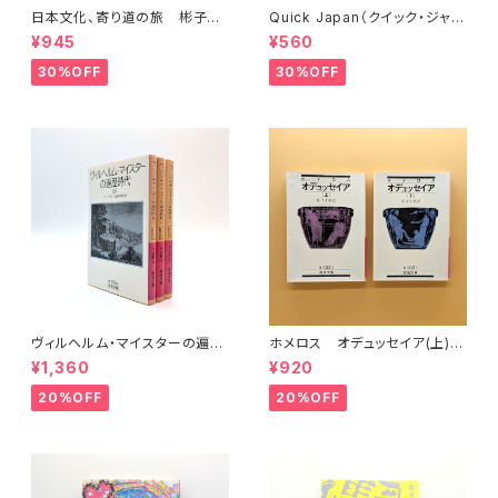
日本文化、寄り道の旅 彬子女
Quick Japan（クイック・ジャパ
王殿下特別講義
ン）Vol.11
¥945
¥560
30%OFF
30%OFF
ヴィルヘルム・マイスターの遍歴
ホメロス オデュッセイア(上)
時代 (上)(中)(下)（岩波文庫）
(下) （岩波文庫）
¥1,360
¥920
20%OFF
20%OFF