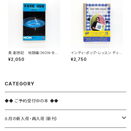
真 創世記 地獄編（NON・BO
インディ・ポップ・レッスン ディス
OK ノン・ブック 113）
クガイド
¥2,050
¥2,750
CATEGORY
◆◆ ご予約受付中の本 ◆◆
８月の新入荷・再入荷（新刊）