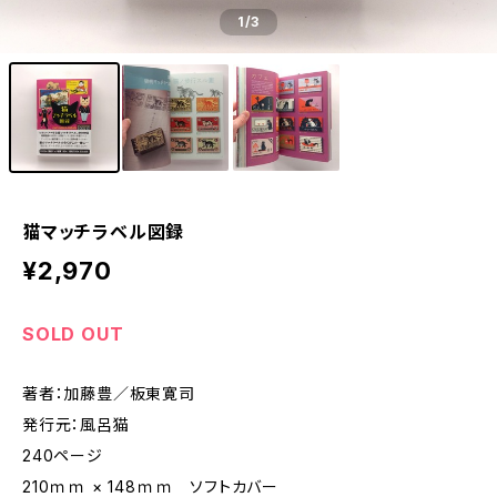
1
/3
猫マッチラベル図録
¥2,970
SOLD OUT
著者：加藤豊／板東寛司
発行元：風呂猫
240ページ
210ｍｍ × 148ｍｍ ソフトカバー