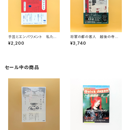
手芸とエンパワメント 私たち
将軍の都の客人 越後の寺娘・
が紡ぐもの
常野、江戸を訪う
¥2,200
¥3,740
セール中の商品