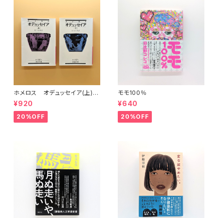
ホメロス オデュッセイア(上)
モモ100％
(下) （岩波文庫）
¥920
¥640
20%OFF
20%OFF