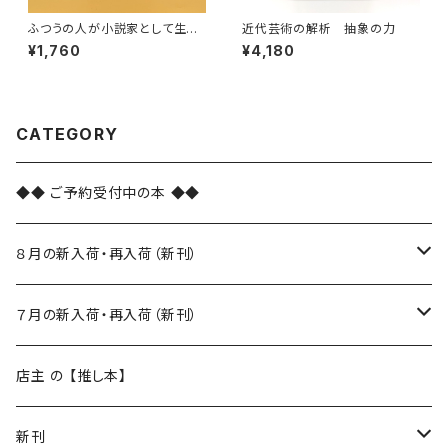
ふつうの人が小説家として生活
近代芸術の解析 抽象の力
していくには
¥1,760
¥4,180
CATEGORY
◆◆ ご予約受付中の本 ◆◆
８月の新入荷・再入荷（新刊）
新入荷
７月の新入荷・再入荷（新刊）
再入荷
新入荷
店主 の 【推し本】
再入荷
新刊