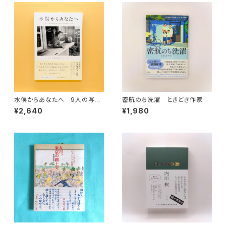
水俣からあなたへ 9人の写真
密航のち洗濯 ときどき作家
家が見つめた水俣病の70年
¥2,640
¥1,980