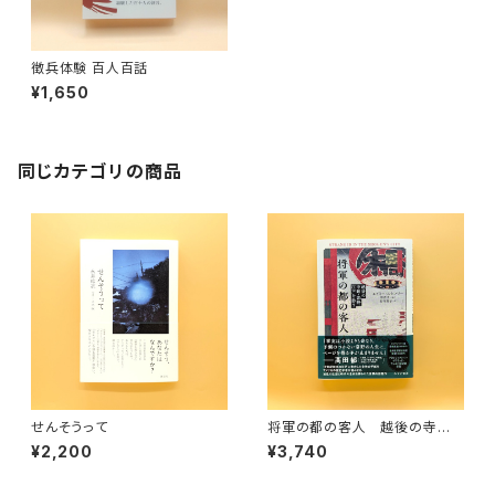
徴兵体験 百人百話
¥1,650
同じカテゴリの商品
せんそうって
将軍の都の客人 越後の寺娘・
常野、江戸を訪う
¥2,200
¥3,740