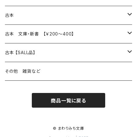
本 の あれこれ
古本
読書のこと
文芸
本 の あれこれ
古本 文庫・新書 【￥200～400】
本屋のこと
近代小説 エッセイ 戯曲（日本人作家）
読書のこと
日々 の できこと
日本文学
日本文学
古本 【SALL品】
出版のこと
現代小説 エッセイ 戯曲（日本人作家）
本屋のこと
日常の 風景 群像
小説 エッセイ 戯曲（日本人作家）
小説 エッセイ 戯曲
生き方 ライフスタイル
海外文学
海外文学
20％OFF
その他 雑貨など
近代小説 エッセイ 戯曲（外国人作家）
出版のこと
コラム 雑記
ミステリー サスペンス ホラー（日本人作家）
ミステリー サスペンス SF ホラー
スタイル が ある 生活
小説 エッセイ 戯曲（外国人作家）
趣味 ファッション 生活用品 雑貨
日々 の できごと
児童文学
30％OFF
商品一覧に戻る
現代小説 エッセイ 戯曲（外国人作家）
日記 書簡
ファンタジー SF 時代小説 幻想文学（日本人作家）
詩歌
人生 生き方 について考える
詩（外国人作家）
趣味
日常の 風景 群像
食べ物 料理
生き方 ライフスタイル
50％OFF
詩
詩
批評 評論
仕事 の スタイル
ミステリー サスペンス ホラー（外国人作家）
衣服 ファッション
コラム 雑記
食べ物 の こだわり 思い出
スタイルがある 生活
旅 お散歩 街歩き
趣味 ファッション 生活用品 雑貨
© まわりみち文庫