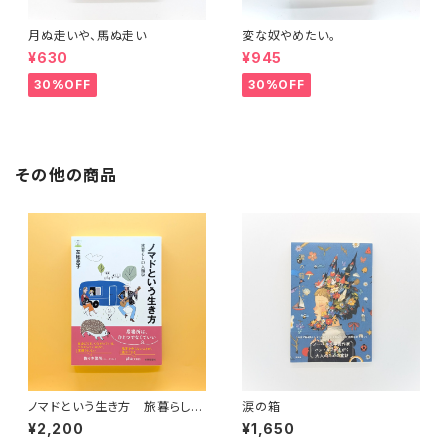
月ぬ走いや、馬ぬ走い
変な奴やめたい。
¥630
¥945
30%OFF
30%OFF
その他の商品
ノマドという生き方 旅暮らしの
涙の箱
人類学（教養みらい選書 10）
¥2,200
¥1,650