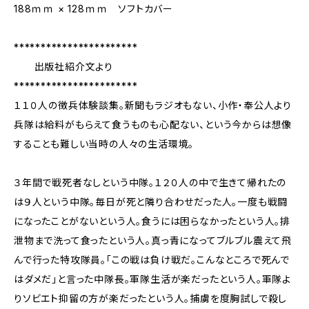
188ｍｍ × 128ｍｍ ソフトカバー
***********************
出版社紹介文より
***********************
１１０人の徴兵体験談集。新聞もラジオもない、小作・奉公人より
兵隊は給料がもらえて食うものも心配ない、という今からは想像
することも難しい当時の人々の生活環境。
３年間で戦死者なしという中隊。１２０人の中で生きて帰れたの
は９人という中隊。毎日が死と隣り合わせだった人。一度も戦闘
になったことがないという人。食うには困らなかったという人。排
泄物まで洗って食ったという人。真っ青になってブルブル震えて飛
んで行った特攻隊員。「この戦は負け戦だ。こんなところで死んで
はダメだ」と言った中隊長。軍隊生活が楽だったという人。軍隊よ
りソビエト抑留の方が楽だったという人。捕虜を度胸試しで殺し