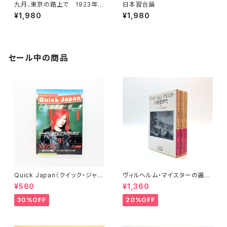
九月、東京の路上で 1923年関
日本習合論
東大震災 ジェノサイドの残響
¥1,980
¥1,980
セール中の商品
Quick Japan（クイック・ジャパ
ヴィルヘルム・マイスターの遍歴
ン）Vol.11
時代 (上)(中)(下)（岩波文庫）
¥560
¥1,360
30%OFF
20%OFF