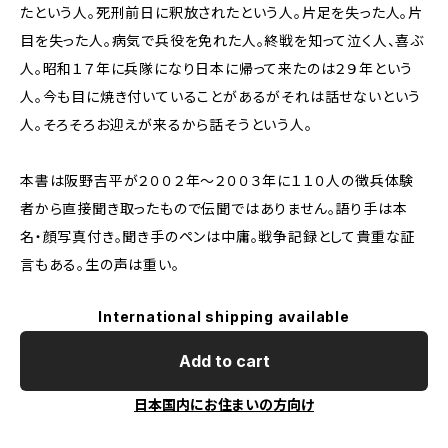
たという人。死刑前日に釈放されたという人。片足を失った人。片
目を失った人。病気で兵役を免れた人。終戦を知って泣く人、喜ぶ
人。昭和１７年に兵隊になり日本に帰って来たのは２９年という
人。今も目に焼き付いていることがあるがそれは話せないという
人。そろそろお迎えが来るから話そうという人。
本書は阪野吉平が２００２年～２００３年に１１０人の徴兵体験
者から直接聞き取ったもので伝聞ではありません。語り手は本
名・顔写真付き。聞き手のペンは中庸。戦争記録として貴重な証
言もある。生の声は重い。
International shipping available
Add to cart
日本国内にお住まいの方向け