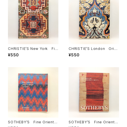
CHRISTIE’S New York Fin
CHRISTIE’S London Orien
e European and Oriental C
tal Rugs and Carpets TH
¥550
¥550
arpets WEDNESDAY 19 AP
URSDAY 17 OCTOBER 200
RIL 2000
2
SOTHEBY’S Fine Oriental
SOTHEBY’S Fine Oriental
and European Carpets N
and European Carpets NE