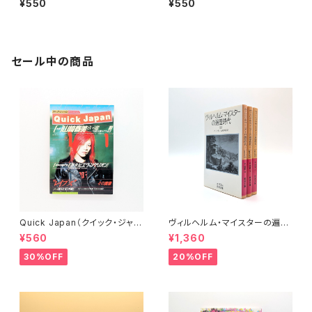
¥550
¥550
ew York Friday December
W YORK・WEDNESDAY,FEB
12,1997
RUARY 16,2000
セール中の商品
Quick Japan（クイック・ジャパ
ヴィルヘルム・マイスターの遍歴
ン）Vol.11
時代 (上)(中)(下)（岩波文庫）
¥560
¥1,360
30%OFF
20%OFF