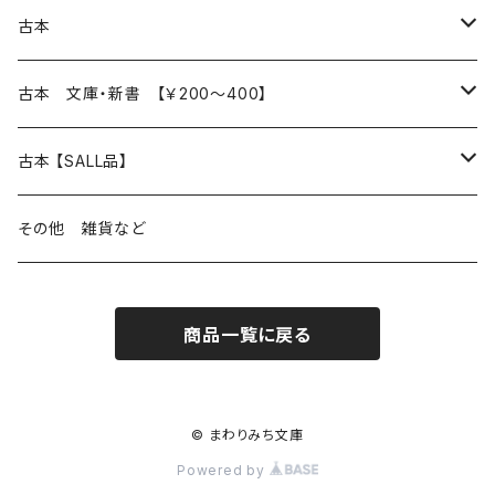
本 の あれこれ
古本
読書のこと
文芸
本 の あれこれ
古本 文庫・新書 【￥200～400】
本屋のこと
近代小説 エッセイ 戯曲（日本人作家）
読書のこと
日々 の できこと
日本文学
日本文学
古本 【SALL品】
出版のこと
現代小説 エッセイ 戯曲（日本人作家）
本屋のこと
日常の 風景 群像
小説 エッセイ 戯曲（日本人作家）
小説 エッセイ 戯曲
生き方 ライフスタイル
海外文学
海外文学
20％OFF
その他 雑貨など
近代小説 エッセイ 戯曲（外国人作家）
出版のこと
コラム 雑記
ミステリー サスペンス ホラー（日本人作家）
ミステリー サスペンス SF ホラー
スタイル が ある 生活
小説 エッセイ 戯曲（外国人作家）
趣味 ファッション 生活用品 雑貨
日々 の できごと
児童文学
30％OFF
商品一覧に戻る
現代小説 エッセイ 戯曲（外国人作家）
日記 書簡
ファンタジー SF 時代小説 幻想文学（日本人作家）
詩歌
人生 生き方 について考える
詩（外国人作家）
趣味
日常の 風景 群像
食べ物 料理
生き方 ライフスタイル
50％OFF
詩
詩
批評 評論
仕事 の スタイル
ミステリー サスペンス ホラー（外国人作家）
衣服 ファッション
コラム 雑記
食べ物 の こだわり 思い出
スタイルがある 生活
旅 お散歩 街歩き
趣味 ファッション 生活用品 雑貨
© まわりみち文庫
Powered by
短歌 俳句 川柳
短歌 俳句 川柳
健康 メンタルヘルス
ファンタジー SF 幻想文学（外国人作家）
雑貨 生活用品 インテリア
日記 書簡
料理 レシピ
人生 生き方 について考える
旅
趣味