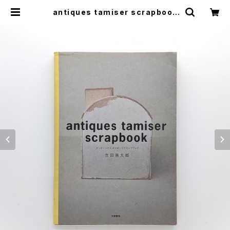
antiques tamiser scrapbook
（アンティークス タミゼ ・スクラップブ
ック） | まわりみち文庫