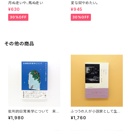
月ぬ走いや、馬ぬ走い
変な奴やめたい。
¥630
¥945
30%OFF
30%OFF
その他の商品
批判的日常美学について 来た
ふつうの人が小説家として生活
るべき「ふつうの暮らし」を求め
していくには
¥1,980
¥1,760
て