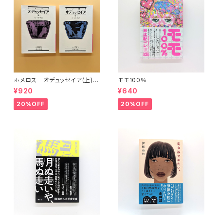
ホメロス オデュッセイア(上)
モモ100％
(下) （岩波文庫）
¥920
¥640
20%OFF
20%OFF