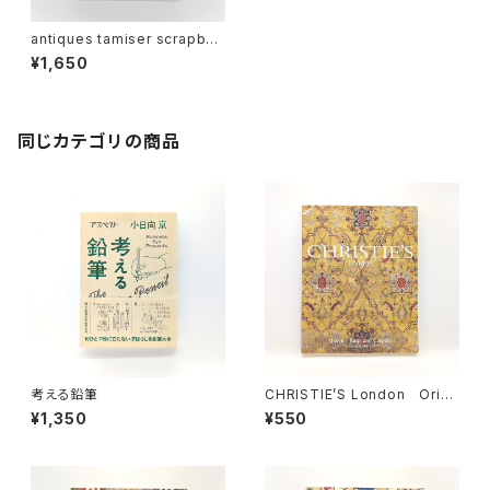
antiques tamiser scrapboo
k（アンティークス タミゼ ・スク
¥1,650
ラップブック）
同じカテゴリの商品
考える鉛筆
CHRISTIE’S London Orien
tal Rugs and Carpets TH
¥1,350
¥550
URSDAY 25 APRIL 2002