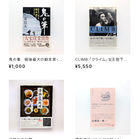
鬼の筆 戦後最大の脚本家・橋
CLIMB 「クライム」女王陛下の
本忍の栄光と挫折
ロンドン
¥1,000
¥5,550