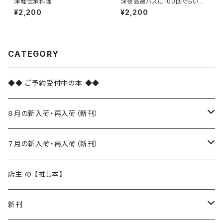
津軽伝承料理
深夜高速バスに100回ぐらい乗
ってわかったこと 増補新版
¥2,200
¥2,200
CATEGORY
◆◆ ご予約受付中の本 ◆◆
８月の新入荷・再入荷（新刊）
新入荷
７月の新入荷・再入荷（新刊）
再入荷
新入荷
店主 の 【推し本】
再入荷
新刊