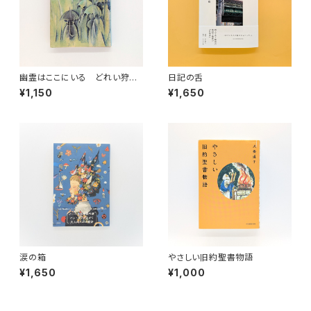
幽霊はここにいる どれい狩り
日記の舌
（新潮文庫）
¥1,150
¥1,650
涙の箱
やさしい旧約聖書物語
¥1,650
¥1,000