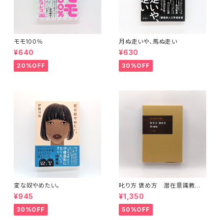
モモ100％
月ぬ走いや、馬ぬ走い
¥640
¥630
20%OFF
30%OFF
変な奴やめたい。
叱り方 褒め方 潜在意識教育
法叢書
¥945
¥1,350
30%OFF
50%OFF