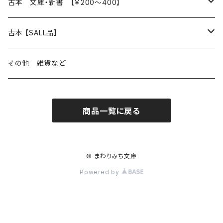
読書のこと
文芸
本 の あれこれ
古本 文庫・新書 【￥200～400】
本屋のこと
近代小説 エッセイ 戯曲（日本人作家）
読書のこと
日々 の できこと
日本文学
日本文学
古本 【SALL品】
出版のこと
現代小説 エッセイ 戯曲（日本人作家）
本屋のこと
日常の 風景 群像
小説 エッセイ 戯曲（日本人作家）
小説 エッセイ 戯曲
生き方 ライフスタイル
海外文学
海外文学
20％OFF
その他 雑貨など
近代小説 エッセイ 戯曲（外国人作家）
出版のこと
コラム 雑記
ミステリー サスペンス ホラー（日本人作家）
ミステリー サスペンス SF ホラー
スタイル が ある 生活
小説 エッセイ 戯曲（外国人作家）
趣味 ファッション 生活用品 雑貨
日々 の できごと
児童文学
30％OFF
商品一覧に戻る
現代小説 エッセイ 戯曲（外国人作家）
日記 書簡
ファンタジー SF 時代小説 幻想文学（日本人作家）
詩歌
人生 生き方 について考える
詩（外国人作家）
趣味
日常の 風景 群像
食べ物 料理
生き方 ライフスタイル
50％OFF
詩
詩
批評 評論
仕事 の スタイル
ミステリー サスペンス ホラー（外国人作家）
衣服 ファッション
コラム 雑記
食べ物 の こだわり 思い出
スタイルがある 生活
旅 お散歩 街歩き
趣味 ファッション 生活用品 雑貨
© まわりみち文庫
Powered by
短歌 俳句 川柳
短歌 俳句 川柳
健康 メンタルヘルス
ファンタジー SF 幻想文学（外国人作家）
雑貨 生活用品 インテリア
日記 書簡
料理 レシピ
人生 生き方 について考える
旅
趣味
自然 と ふれあう
食べ物 料理
評論 評伝 など
評論 評伝など
評論 評伝 など
食 の 知識 ガイド
仕事 の スタイル
お散歩 街歩き
衣服 ファッション
動物 昆虫
食べ物 の こだわり 思い出
マンガ 絵本 イラスト
旅 お散歩 街歩き