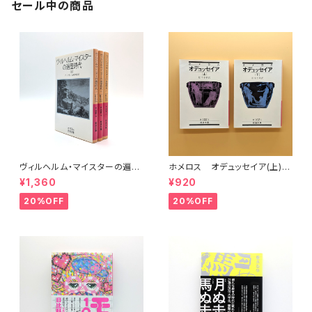
セール中の商品
ヴィルヘルム・マイスターの遍歴
ホメロス オデュッセイア(上)
時代 (上)(中)(下)（岩波文庫）
(下) （岩波文庫）
¥1,360
¥920
20%OFF
20%OFF