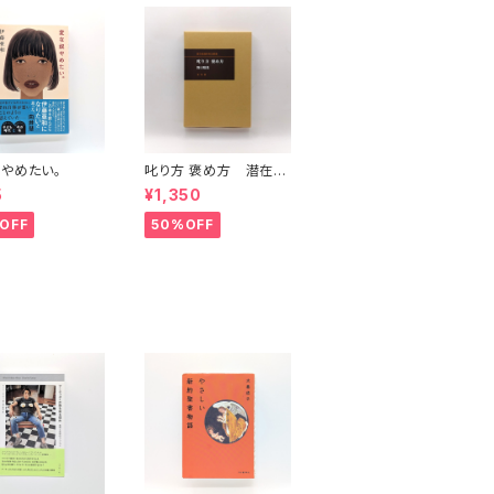
やめたい。
叱り方 褒め方 潜在意
識教育法叢書
5
¥1,350
OFF
50%OFF