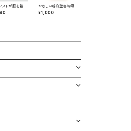
ィストが服を着る
やさしい新約聖書物語
 表現と反抗のフ
080
¥1,000
ョン