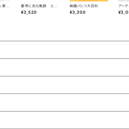
人寄せ
都市に刻む軌跡 スケ
映画パンフ大百科
アーテ
ートボーダーのエスノグ
理由
¥3,520
¥3,300
¥3,
ラフィー
ァッシ