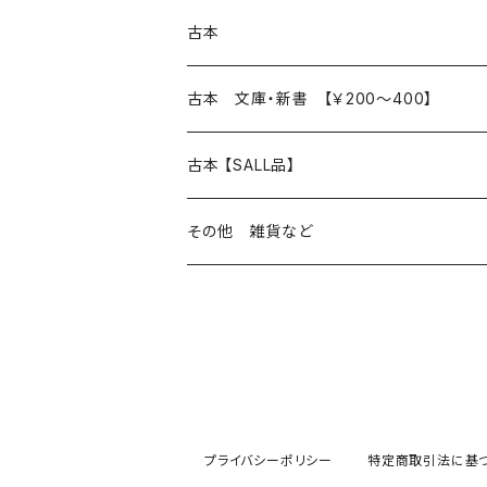
本 の あれこれ
古本
読書のこと
文芸
本 の あれこれ
古本 文庫・新書 【￥200～400】
本屋のこと
近代小説 エッセイ 戯曲（日本人作家）
読書のこと
日々 の できこと
日本文学
日本文学
古本 【SALL品】
出版のこと
現代小説 エッセイ 戯曲（日本人作家）
本屋のこと
日常の 風景 群像
小説 エッセイ 戯曲（日本人作家）
小説 エッセイ 戯曲
生き方 ライフスタイル
海外文学
海外文学
20％OFF
その他 雑貨など
近代小説 エッセイ 戯曲（外国人作家）
出版のこと
コラム 雑記
ミステリー サスペンス ホラー（日本人作家）
ミステリー サスペンス SF ホラー
スタイル が ある 生活
小説 エッセイ 戯曲（外国人作家）
趣味 ファッション 生活用品 雑貨
日々 の できごと
児童文学
30％OFF
現代小説 エッセイ 戯曲（外国人作家）
日記 書簡
ファンタジー SF 時代小説 幻想文学（日本人
詩歌
人生 生き方 について考える
詩（外国人作家）
趣味
日常の 風景 群像
食べ物 料理
生き方 ライフスタイル
50％OFF
詩
詩
批評 評論
仕事 の スタイル
ミステリー サスペンス ホラー（外国人作家）
衣服 ファッション
コラム 雑記
食べ物 の こだわり 思い出
スタイルがある 生活
旅 お散歩 街歩き
趣味 ファッション 生活用品 雑貨
プライバシーポリシー
特定商取引法に基
短歌 俳句 川柳
短歌 俳句 川柳
健康 メンタルヘルス
ファンタジー SF 幻想文学（外国人作家）
雑貨 生活用品 インテリア
日記 書簡