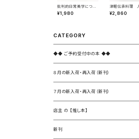
批判的日常美学につい
津軽伝承料理 
て 来たるべき「ふつう
の料理
¥1,980
¥2,860
の暮らし」を求めて
CATEGORY
◆◆ ご予約受付中の本 ◆◆
８月の新入荷・再入荷（新刊）
新入荷
７月の新入荷・再入荷（新刊）
再入荷
新入荷
店主 の 【推し本】
再入荷
新刊