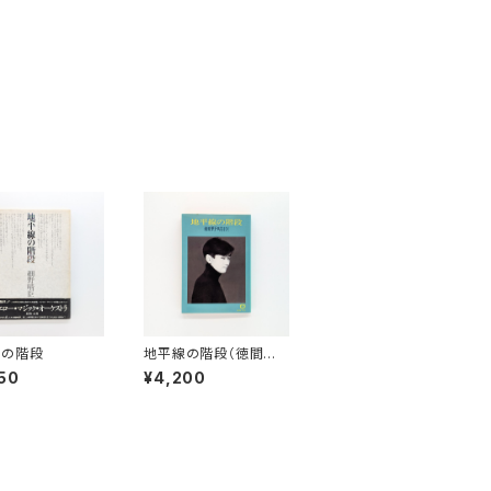
線の階段
地平線の階段（徳間文
庫）
50
¥4,200