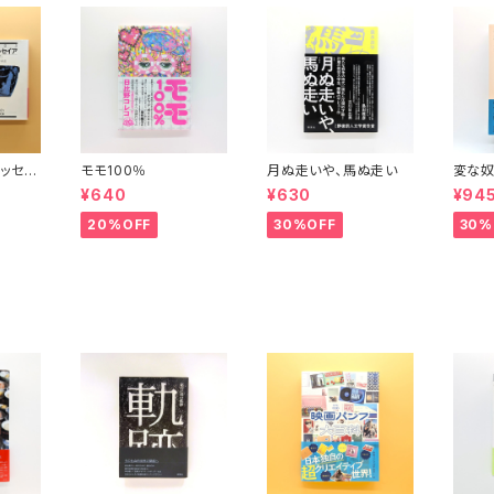
ッセイ
モモ100％
月ぬ走いや、馬ぬ走い
変な奴
波文庫）
¥640
¥630
¥94
20%OFF
30%OFF
30%