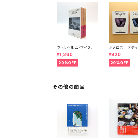
ヴィルヘルム・マイスタ
ホメロス オデュ
ーの遍歴時代 (上)(中)
ア(上)(下) （岩
¥1,360
¥920
(下)（岩波文庫）
20%OFF
20%OFF
その他の商品