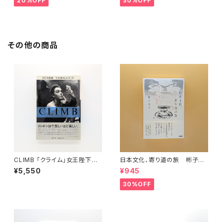
20%OFF
30%OFF
その他の商品
CLIMB 「クライム」女王陛下の
日本文化、寄り道の旅 彬子女
ロンドン
王殿下特別講義
¥5,550
¥945
30%OFF