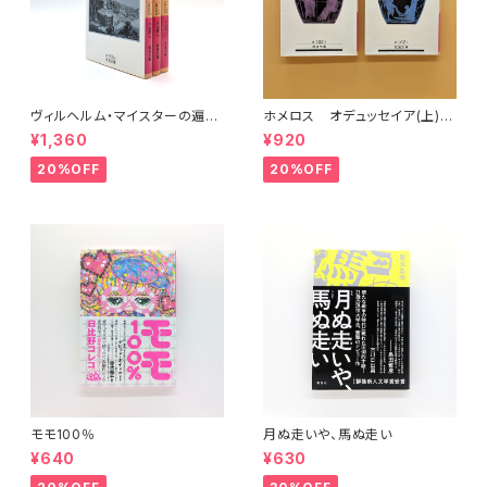
ヴィルヘルム・マイスターの遍歴
ホメロス オデュッセイア(上)
時代 (上)(中)(下)（岩波文庫）
(下) （岩波文庫）
¥1,360
¥920
20%OFF
20%OFF
モモ100％
月ぬ走いや、馬ぬ走い
¥640
¥630