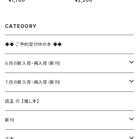
¥1,700
¥2,200
CATEGORY
◆◆ ご予約受付中の本 ◆◆
８月の新入荷・再入荷（新刊）
新入荷
７月の新入荷・再入荷（新刊）
再入荷
新入荷
店主 の 【推し本】
再入荷
新刊
本 の あれこれ
古本