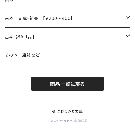
読書のこと
文芸
本 の あれこれ
古本 文庫・新書 【￥200～400】
本屋のこと
近代小説 エッセイ 戯曲（日本人作家）
読書のこと
日々 の できこと
日本文学
日本文学
古本 【SALL品】
出版のこと
現代小説 エッセイ 戯曲（日本人作家）
本屋のこと
日常の 風景 群像
小説 エッセイ 戯曲（日本人作家）
小説 エッセイ 戯曲
生き方 ライフスタイル
海外文学
海外文学
20％OFF
その他 雑貨など
近代小説 エッセイ 戯曲（外国人作家）
出版のこと
コラム 雑記
ミステリー サスペンス ホラー（日本人作家）
ミステリー サスペンス SF ホラー
スタイル が ある 生活
小説 エッセイ 戯曲（外国人作家）
趣味 ファッション 生活用品 雑貨
日々 の できごと
児童文学
30％OFF
商品一覧に戻る
現代小説 エッセイ 戯曲（外国人作家）
日記 書簡
ファンタジー SF 時代小説 幻想文学（日本人作家）
詩歌
人生 生き方 について考える
詩（外国人作家）
趣味
日常の 風景 群像
食べ物 料理
生き方 ライフスタイル
50％OFF
詩
詩
批評 評論
仕事 の スタイル
ミステリー サスペンス ホラー（外国人作家）
衣服 ファッション
コラム 雑記
食べ物 の こだわり 思い出
スタイルがある 生活
旅 お散歩 街歩き
趣味 ファッション 生活用品 雑貨
© まわりみち文庫
Powered by
短歌 俳句 川柳
短歌 俳句 川柳
健康 メンタルヘルス
ファンタジー SF 幻想文学（外国人作家）
雑貨 生活用品 インテリア
日記 書簡
料理 レシピ
人生 生き方 について考える
旅
趣味
自然 と ふれあう
食べ物 料理