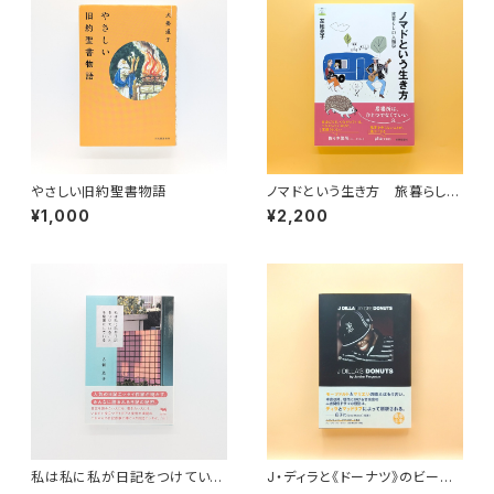
やさしい旧約聖書物語
ノマドという生き方 旅暮らしの
人類学（教養みらい選書 10）
¥1,000
¥2,200
私は私に私が日記をつけている
J・ディラと《ドーナツ》のビート
ことを秘密にしている
革命