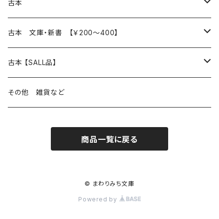
本 の あれこれ
古本
読書のこと
文芸
本 の あれこれ
古本 文庫・新書 【￥200～400】
本屋のこと
近代小説 エッセイ 戯曲（日本人作家）
読書のこと
日々 の できこと
日本文学
日本文学
古本 【SALL品】
出版のこと
現代小説 エッセイ 戯曲（日本人作家）
本屋のこと
日常の 風景 群像
小説 エッセイ 戯曲（日本人作家）
小説 エッセイ 戯曲
生き方 ライフスタイル
海外文学
海外文学
20％OFF
その他 雑貨など
近代小説 エッセイ 戯曲（外国人作家）
出版のこと
コラム 雑記
ミステリー サスペンス ホラー（日本人作家）
ミステリー サスペンス SF ホラー
スタイル が ある 生活
小説 エッセイ 戯曲（外国人作家）
趣味 ファッション 生活用品 雑貨
日々 の できごと
児童文学
30％OFF
商品一覧に戻る
現代小説 エッセイ 戯曲（外国人作家）
日記 書簡
ファンタジー SF 時代小説 幻想文学（日本人作家）
詩歌
人生 生き方 について考える
詩（外国人作家）
趣味
日常の 風景 群像
食べ物 料理
生き方 ライフスタイル
50％OFF
詩
詩
批評 評論
仕事 の スタイル
ミステリー サスペンス ホラー（外国人作家）
衣服 ファッション
コラム 雑記
食べ物 の こだわり 思い出
スタイルがある 生活
旅 お散歩 街歩き
趣味 ファッション 生活用品 雑貨
© まわりみち文庫
Powered by
短歌 俳句 川柳
短歌 俳句 川柳
健康 メンタルヘルス
ファンタジー SF 幻想文学（外国人作家）
雑貨 生活用品 インテリア
日記 書簡
料理 レシピ
人生 生き方 について考える
旅
趣味
自然 と ふれあう
食べ物 料理