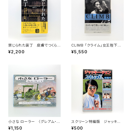
禁じられた装丁 皮膚でつくら
CLIMB 「クライム」女王陛下の
れた本の歴史と倫理
ロンドン
¥2,200
¥5,550
小さな ローラー 〈グレアム・グ
スクリーン特編版 ジャッキー・
リーン乗りもの絵本〉
チェン「スパルタンX」特集号
¥1,150
¥500