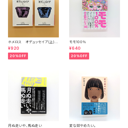
ホメロス オデュッセイア(上)
モモ100％
(下) （岩波文庫）
¥920
¥640
20%OFF
20%OFF
月ぬ走いや、馬ぬ走い
変な奴やめたい。