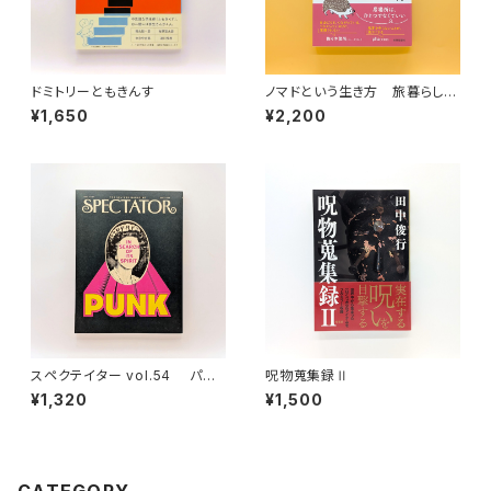
ドミトリーともきんす
ノマドという生き方 旅暮らしの
人類学（教養みらい選書 10）
¥1,650
¥2,200
スペクテイター vol.54 パン
呪物蒐集録Ⅱ
クの正体
¥1,320
¥1,500