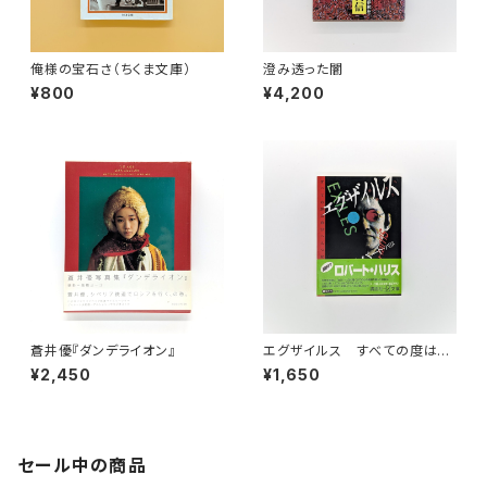
俺様の宝石さ（ちくま文庫）
澄み透った闇
¥800
¥4,200
蒼井優『ダンデライオン』
エグザイルス すべての度は自
分へとつながっている（講談社
¥2,450
¥1,650
＋α文庫）
セール中の商品