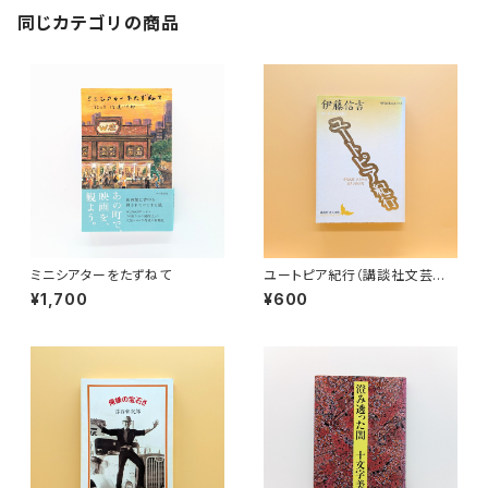
同じカテゴリの商品
ミニシアターをたずねて
ユートピア紀行（講談社文芸文
庫）
¥1,700
¥600