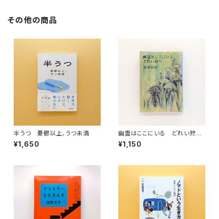
その他の商品
半うつ 憂鬱以上、うつ未満
幽霊はここにいる どれい狩り
（新潮文庫）
¥1,650
¥1,150