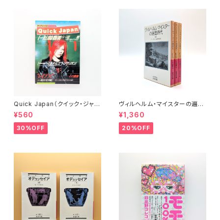
Quick Japan（クイック・ジャパ
ヴィルヘルム・マイスターの遍歴
ン）Vol.11
時代 (上)(中)(下)（岩波文庫）
¥560
¥1,360
30%OFF
20%OFF