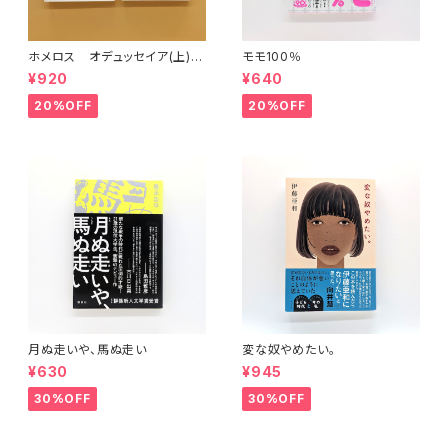
ホメロス オデュッセイア(上)
モモ100％
(下) （岩波文庫）
¥920
¥640
20%OFF
20%OFF
月ぬ走いや、馬ぬ走い
変な奴やめたい。
¥630
¥945
30%OFF
30%OFF