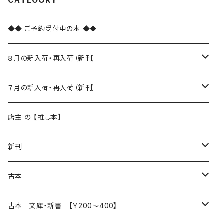
CATEGORY
◆◆ ご予約受付中の本 ◆◆
８月の新入荷・再入荷（新刊）
新入荷
７月の新入荷・再入荷（新刊）
再入荷
新入荷
店主 の 【推し本】
再入荷
新刊
本 の あれこれ
古本
読書のこと
文芸
本 の あれこれ
古本 文庫・新書 【￥200～400】