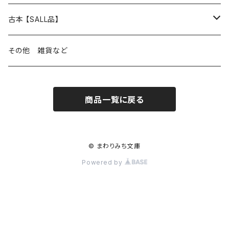
本屋のこと
近代小説 エッセイ 戯曲（日本人作家）
読書のこと
日々 の できこと
日本文学
日本文学
古本 【SALL品】
出版のこと
現代小説 エッセイ 戯曲（日本人作家）
本屋のこと
日常の 風景 群像
小説 エッセイ 戯曲（日本人作家）
小説 エッセイ 戯曲
生き方 ライフスタイル
海外文学
海外文学
20％OFF
その他 雑貨など
近代小説 エッセイ 戯曲（外国人作家）
出版のこと
コラム 雑記
ミステリー サスペンス ホラー（日本人作家）
ミステリー サスペンス SF ホラー
スタイル が ある 生活
小説 エッセイ 戯曲（外国人作家）
趣味 ファッション 生活用品 雑貨
日々 の できごと
児童文学
30％OFF
商品一覧に戻る
現代小説 エッセイ 戯曲（外国人作家）
日記 書簡
ファンタジー SF 時代小説 幻想文学（日本人作家）
詩歌
人生 生き方 について考える
詩（外国人作家）
趣味
日常の 風景 群像
食べ物 料理
生き方 ライフスタイル
50％OFF
詩
詩
批評 評論
仕事 の スタイル
ミステリー サスペンス ホラー（外国人作家）
衣服 ファッション
コラム 雑記
食べ物 の こだわり 思い出
スタイルがある 生活
旅 お散歩 街歩き
趣味 ファッション 生活用品 雑貨
© まわりみち文庫
Powered by
短歌 俳句 川柳
短歌 俳句 川柳
健康 メンタルヘルス
ファンタジー SF 幻想文学（外国人作家）
雑貨 生活用品 インテリア
日記 書簡
料理 レシピ
人生 生き方 について考える
旅
趣味
自然 と ふれあう
食べ物 料理
評論 評伝 など
評論 評伝など
評論 評伝 など
食 の 知識 ガイド
仕事 の スタイル
お散歩 街歩き
衣服 ファッション
動物 昆虫
食べ物 の こだわり 思い出
マンガ 絵本 イラスト
旅 お散歩 街歩き
ことば 文章 について
ことば 文章 について