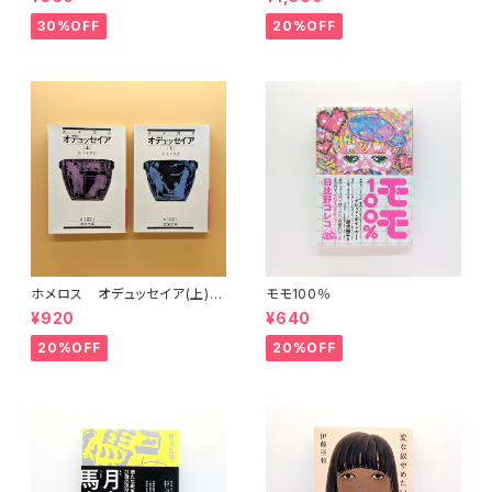
30%OFF
20%OFF
ホメロス オデュッセイア(上)
モモ100％
(下) （岩波文庫）
¥920
¥640
20%OFF
20%OFF