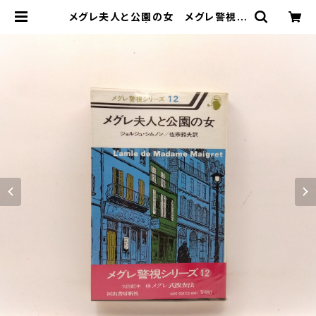
メグレ夫人と公園の女 メグレ警視シ
リーズ１２ | まわりみち文庫