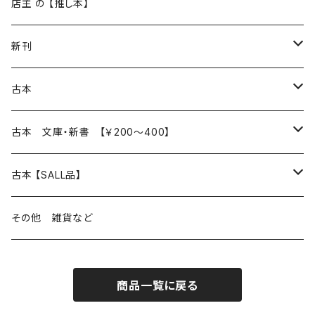
再入荷
新入荷
店主 の 【推し本】
再入荷
新刊
本 の あれこれ
古本
読書のこと
文芸
本 の あれこれ
古本 文庫・新書 【￥200～400】
本屋のこと
近代小説 エッセイ 戯曲（日本人作家）
読書のこと
日々 の できこと
日本文学
日本文学
古本 【SALL品】
出版のこと
現代小説 エッセイ 戯曲（日本人作家）
本屋のこと
日常の 風景 群像
小説 エッセイ 戯曲（日本人作家）
小説 エッセイ 戯曲
生き方 ライフスタイル
海外文学
海外文学
20％OFF
その他 雑貨など
近代小説 エッセイ 戯曲（外国人作家）
出版のこと
コラム 雑記
ミステリー サスペンス ホラー（日本人作家）
ミステリー サスペンス SF ホラー
スタイル が ある 生活
小説 エッセイ 戯曲（外国人作家）
趣味 ファッション 生活用品 雑貨
日々 の できごと
児童文学
30％OFF
商品一覧に戻る
現代小説 エッセイ 戯曲（外国人作家）
日記 書簡
ファンタジー SF 時代小説 幻想文学（日本人作家）
詩歌
人生 生き方 について考える
詩（外国人作家）
趣味
日常の 風景 群像
食べ物 料理
生き方 ライフスタイル
50％OFF