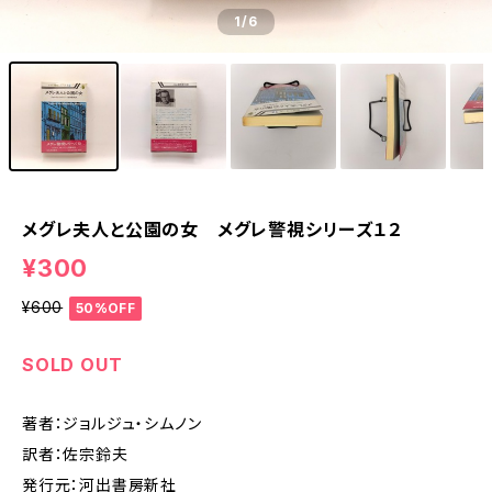
1
/6
メグレ夫人と公園の女 メグレ警視シリーズ１２
¥300
¥600
50%OFF
SOLD OUT
著者：ジョルジュ・シムノン
訳者：佐宗鈴夫
発行元：河出書房新社