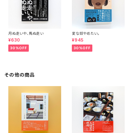
月ぬ走いや、馬ぬ走い
変な奴やめたい。
¥630
¥945
30%OFF
30%OFF
その他の商品