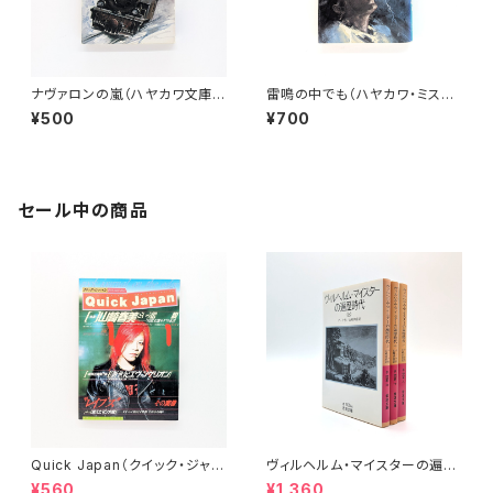
ナヴァロンの嵐（ハヤカワ文庫N
雷鳴の中でも（ハヤカワ・ミステ
V)
リ文庫）
¥500
¥700
セール中の商品
Quick Japan（クイック・ジャパ
ヴィルヘルム・マイスターの遍歴
ン）Vol.11
時代 (上)(中)(下)（岩波文庫）
¥560
¥1,360