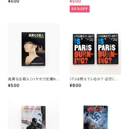
¥500
¥500
50%OFF
高貴なる殺人（ハヤカワ文庫N
パリは燃えているか？ ㊤㊦（ハ
V）
ヤカワ文庫NF）
¥500
¥800