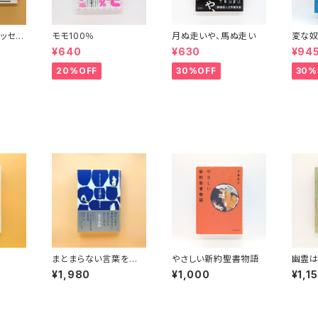
ッセイ
モモ100％
月ぬ走いや、馬ぬ走い
変な奴
波文庫）
¥640
¥630
¥94
20%OFF
30%OFF
30%
まとまらない言葉を生き
やさしい新約聖書物語
幽霊は
る
れい狩
¥1,980
¥1,000
¥1,1