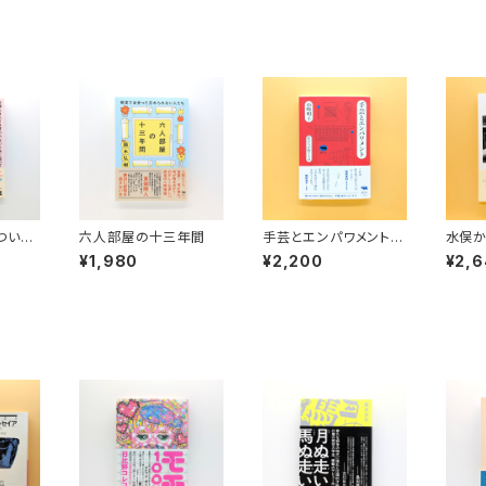
ついて
六人部屋の十三年間
手芸とエンパワメント
水俣か
ったこ
私たちが紡ぐもの
人の
¥1,980
¥2,200
¥2,
を奪わ
水俣病
ってお
という