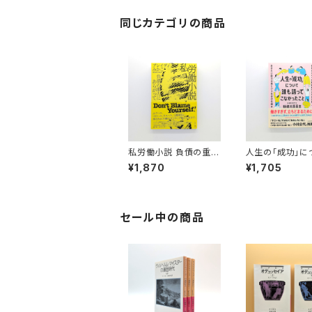
同じカテゴリの商品
私労働小説 負債の重力
人生の「成功」に
にあらがって
誰も語ってこなか
¥1,870
¥1,705
と 仕事にすべて
れないために知
きたい能力主義
社会の仕組み
セール中の商品