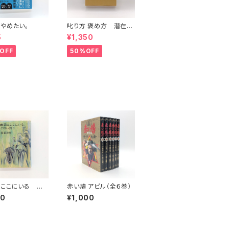
やめたい。
叱り方 褒め方 潜在意
識教育法叢書
5
¥1,350
OFF
50%OFF
ここにいる ど
赤い鳩 アピル（全６巻）
り（新潮文庫）
50
¥1,000