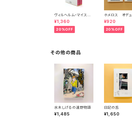
ヴィルヘルム・マイスタ
ホメロス オデュ
ーの遍歴時代 (上)(中)
ア(上)(下) （岩
¥1,360
¥920
(下)（岩波文庫）
20%OFF
20%OFF
その他の商品
水木しげるの遠野物語
日記の舌
¥1,485
¥1,650