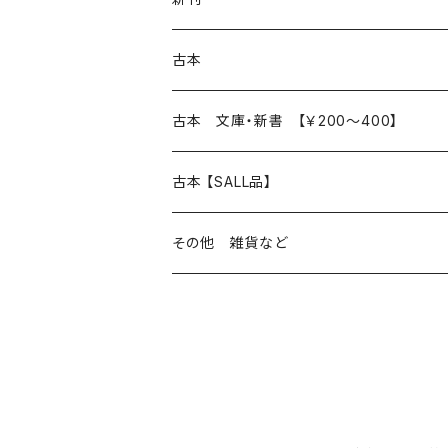
本 の あれこれ
古本
読書のこと
文芸
本 の あれこれ
古本 文庫・新書 【￥200～400】
本屋のこと
近代小説 エッセイ 戯曲（日本人作家）
読書のこと
日々 の できこと
日本文学
日本文学
古本 【SALL品】
出版のこと
現代小説 エッセイ 戯曲（日本人作家）
本屋のこと
日常の 風景 群像
小説 エッセイ 戯曲（日本人作家）
小説 エッセイ 戯曲
生き方 ライフスタイル
海外文学
海外文学
20％OFF
その他 雑貨など
近代小説 エッセイ 戯曲（外国人作家）
出版のこと
コラム 雑記
ミステリー サスペンス ホラー（日本人作家）
ミステリー サスペンス SF ホラー
スタイル が ある 生活
小説 エッセイ 戯曲（外国人作家）
趣味 ファッション 生活用品 雑貨
日々 の できごと
児童文学
30％OFF
現代小説 エッセイ 戯曲（外国人作家）
日記 書簡
ファンタジー SF 時代小説 幻想文学（日本人
詩歌
人生 生き方 について考える
詩（外国人作家）
趣味
日常の 風景 群像
食べ物 料理
生き方 ライフスタイル
50％OFF
詩
詩
批評 評論
仕事 の スタイル
ミステリー サスペンス ホラー（外国人作家）
衣服 ファッション
コラム 雑記
食べ物 の こだわり 思い出
スタイルがある 生活
旅 お散歩 街歩き
趣味 ファッション 生活用品 雑貨