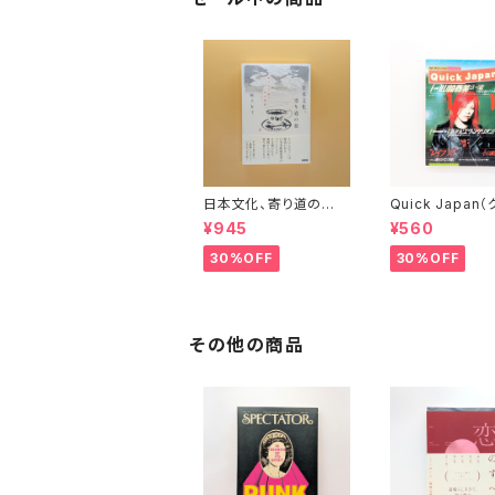
日本文化、寄り道の
Quick Japan
旅 彬子女王殿下特別
ク・ジャパン）Vol.
¥945
¥560
講義
30%OFF
30%OFF
その他の商品