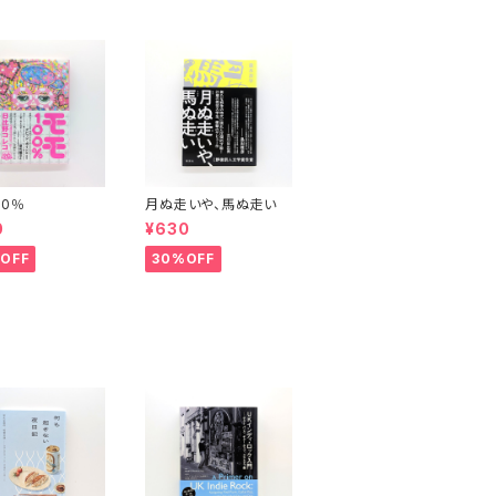
00％
月ぬ走いや、馬ぬ走い
0
¥630
OFF
30%OFF