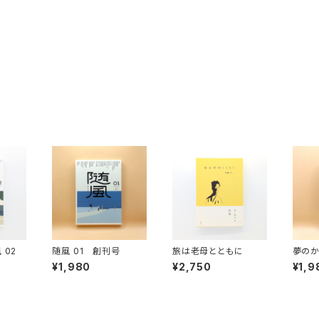
 02
随風 01 創刊号
旅は老母とともに
夢のか
s Bey
¥1,980
¥2,750
¥1,9