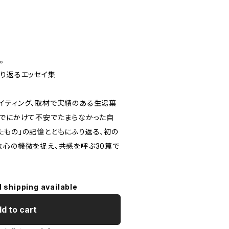
。
振り返るエッセイ集
イティング、取材で実績のある⽣湯葉
までにかけて不安でたまらなかった自
たもの」の記憶とともにふり返る、初の
な心の機微を捉え、共感を呼ぶ30篇で
l shipping available
d to cart