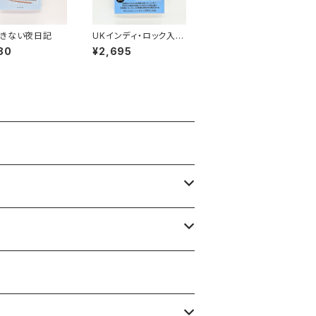
きない夜日記
UKインディ・ロック入
門 ポスト・パンク、ギ
80
¥2,695
ター・ポップ、スカとダブ
編