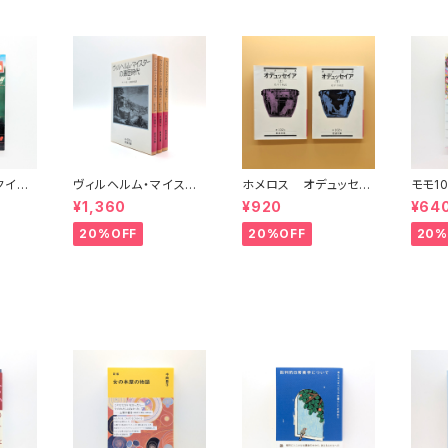
（クイッ
ヴィルヘルム・マイスタ
ホメロス オデュッセイ
モモ1
11
ーの遍歴時代 (上)(中)
ア(上)(下) （岩波文庫）
¥1,360
¥920
¥64
(下)（岩波文庫）
20%OFF
20%OFF
20%