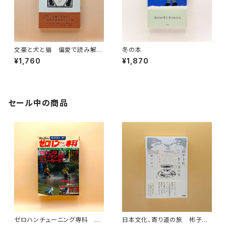
文豪と犬と猫 偏愛で読み解く
冬の本
日本文学
¥1,760
¥1,870
セール中の商品
ゼロハンチューニング専科 モ
日本文化、寄り道の旅 彬子女