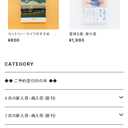
カントリー・ライフのすすめ
星降る庭、愛の音
新・田舎ぐらし（いるかブック）
¥800
¥1,980
CATEGORY
◆◆ ご予約受付中の本 ◆◆
８月の新入荷・再入荷（新刊）
新入荷
７月の新入荷・再入荷（新刊）