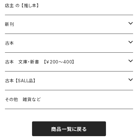
再入荷
新入荷
店主 の 【推し本】
再入荷
新刊
本 の あれこれ
古本
読書のこと
文芸
本 の あれこれ
古本 文庫・新書 【￥200～400】
本屋のこと
近代小説 エッセイ 戯曲（日本人作家）
読書のこと
日々 の できこと
日本文学
日本文学
古本 【SALL品】
出版のこと
現代小説 エッセイ 戯曲（日本人作家）
本屋のこと
日常の 風景 群像
小説 エッセイ 戯曲（日本人作家）
小説 エッセイ 戯曲
生き方 ライフスタイル
海外文学
海外文学
20％OFF
その他 雑貨など
近代小説 エッセイ 戯曲（外国人作家）
出版のこと
コラム 雑記
ミステリー サスペンス ホラー（日本人作家）
ミステリー サスペンス SF ホラー
スタイル が ある 生活
小説 エッセイ 戯曲（外国人作家）
趣味 ファッション 生活用品 雑貨
日々 の できごと
児童文学
30％OFF
商品一覧に戻る
現代小説 エッセイ 戯曲（外国人作家）
日記 書簡
ファンタジー SF 時代小説 幻想文学（日本人作家）
詩歌
人生 生き方 について考える
詩（外国人作家）
趣味
日常の 風景 群像
食べ物 料理
生き方 ライフスタイル
50％OFF