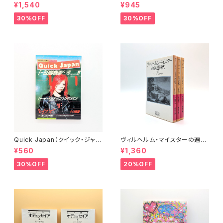
ーターファン別冊
王殿下特別講義
¥1,540
¥945
30%OFF
30%OFF
Quick Japan（クイック・ジャパ
ヴィルヘルム・マイスターの遍歴
ン）Vol.11
時代 (上)(中)(下)（岩波文庫）
¥560
¥1,360
30%OFF
20%OFF