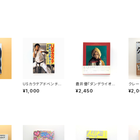
USカラテアドベンチャ
蒼井優『ダンデライオ
クレー
ー
ン』
- 90
¥1,000
¥2,450
¥2,
NIVE