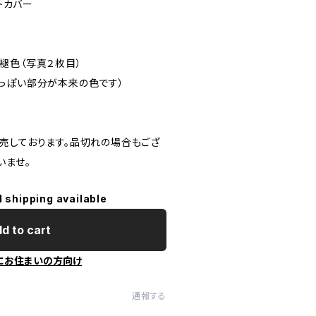
フトカバー
褪色（写真２枚目）
っぽい部分が本来の色です）
）
売しております。品切れの場合もござ
いませ。
l shipping available
d to cart
にお住まいの方向け
通報する