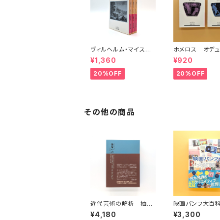
ヴィルヘルム・マイスタ
ホメロス オデュ
ーの遍歴時代 (上)(中)
ア(上)(下) （岩
¥1,360
¥920
(下)（岩波文庫）
20%OFF
20%OFF
その他の商品
近代芸術の解析 抽象
映画パンフ大百
の力
¥4,180
¥3,300