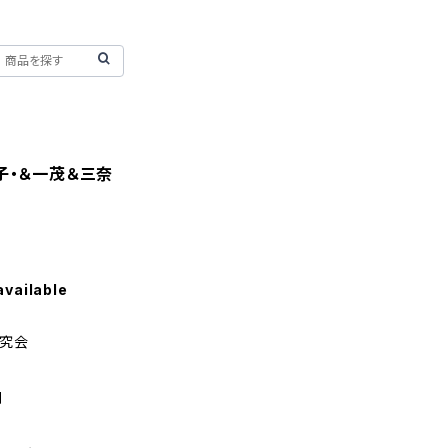
子・＆一茂＆三奈
available
研究会
刷