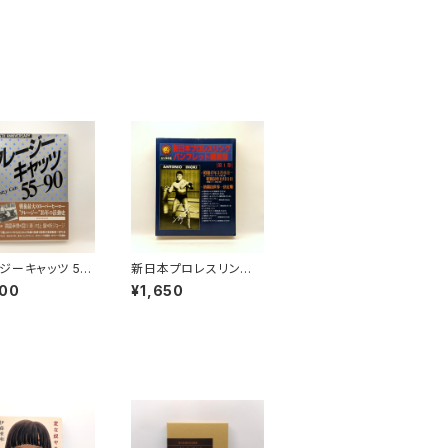
ジーキャッツ 55
新日本プロレスリング
 THE 35TH AN
パンフレット縮刷版 第
000
¥1,650
RSARY
１巻