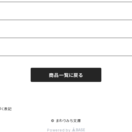
商品一覧に戻る
作家）
づく表記
© まわりみち文庫
Powered by