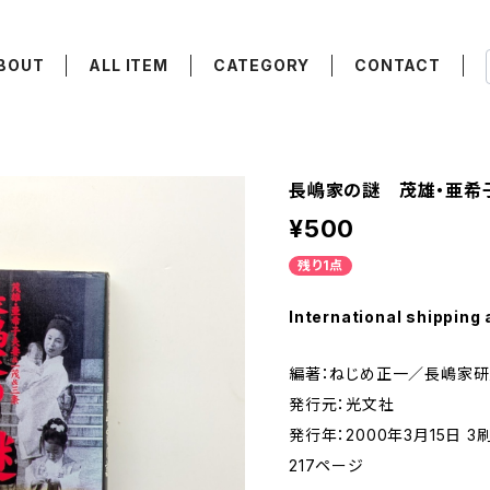
BOUT
ALL ITEM
CATEGORY
CONTACT
長嶋家の謎 茂雄・亜希
¥500
残り1点
International shipping 
編著：ねじめ正一／長嶋家
発行元：光文社
発行年：2000年3月15日 3
217ページ