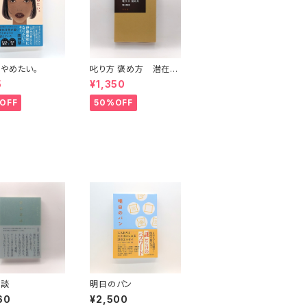
やめたい。
叱り方 褒め方 潜在意
識教育法叢書
5
¥1,350
OFF
50%OFF
巷談
明日のパン
60
¥2,500