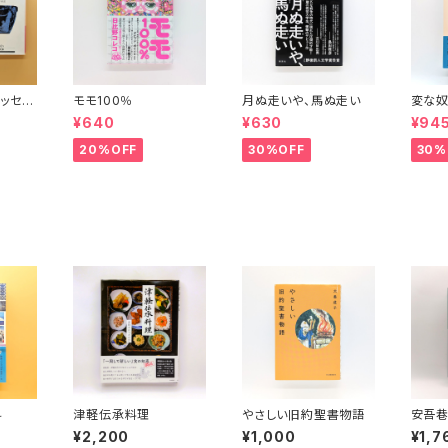
ッセイ
モモ100％
月ぬ走いや、馬ぬ走い
変な奴
波文庫）
¥640
¥630
¥94
20%OFF
30%OFF
30%
科
津軽伝承料理
やさしい旧約聖書物語
安吾
¥2,200
¥1,000
¥1,7