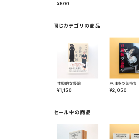
希子・＆一茂＆三奈
¥500
同じカテゴリの商品
体験的女優論
戸川純の気持ち
¥1,150
¥2,050
セール中の商品