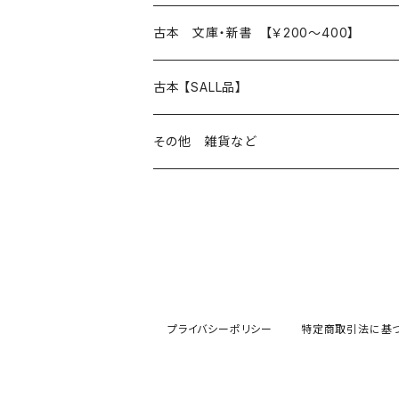
読書のこと
文芸
本 の あれこれ
古本 文庫・新書 【￥200～400】
本屋のこと
近代小説 エッセイ 戯曲（日本人作家）
読書のこと
日々 の できこと
日本文学
日本文学
古本 【SALL品】
出版のこと
現代小説 エッセイ 戯曲（日本人作家）
本屋のこと
日常の 風景 群像
小説 エッセイ 戯曲（日本人作家）
小説 エッセイ 戯曲
生き方 ライフスタイル
海外文学
海外文学
20％OFF
その他 雑貨など
近代小説 エッセイ 戯曲（外国人作家）
出版のこと
コラム 雑記
ミステリー サスペンス ホラー（日本人作家）
ミステリー サスペンス SF ホラー
スタイル が ある 生活
小説 エッセイ 戯曲（外国人作家）
趣味 ファッション 生活用品 雑貨
日々 の できごと
児童文学
30％OFF
現代小説 エッセイ 戯曲（外国人作家）
日記 書簡
ファンタジー SF 時代小説 幻想文学（日本人
詩歌
人生 生き方 について考える
詩（外国人作家）
趣味
日常の 風景 群像
食べ物 料理
生き方 ライフスタイル
50％OFF
詩
詩
批評 評論
仕事 の スタイル
ミステリー サスペンス ホラー（外国人作家）
衣服 ファッション
コラム 雑記
食べ物 の こだわり 思い出
スタイルがある 生活
旅 お散歩 街歩き
趣味 ファッション 生活用品 雑貨
プライバシーポリシー
特定商取引法に基
短歌 俳句 川柳
短歌 俳句 川柳
健康 メンタルヘルス
ファンタジー SF 幻想文学（外国人作家）
雑貨 生活用品 インテリア
日記 書簡
料理 レシピ
人生 生き方 について考える
旅
趣味
自然 と ふれあう
食べ物 料理
評論 評伝 など
評論 評伝など
評論 評伝 など