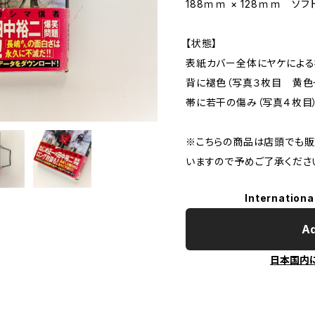
188ｍｍ × 128ｍｍ ソ
【状態】
表紙カバー全体にヤケによる
背に褪色（写真３枚目 黄色
帯に若干の傷み（写真４枚目
※こちらの商品は店頭でも販
いますので予めご了承くださ
Internationa
Ad
日本国内