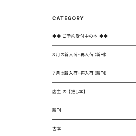
CATEGORY
◆◆ ご予約受付中の本 ◆◆
８月の新入荷・再入荷（新刊）
新入荷
７月の新入荷・再入荷（新刊）
再入荷
新入荷
店主 の 【推し本】
再入荷
新刊
本 の あれこれ
古本