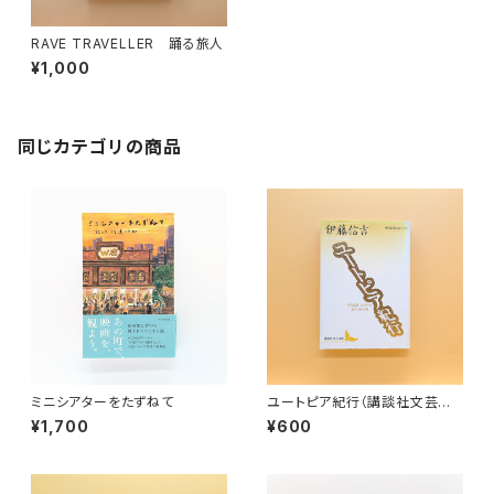
RAVE TRAVELLER 踊る旅人
¥1,000
同じカテゴリの商品
ミニシアターをたずねて
ユートピア紀行（講談社文芸文
庫）
¥1,700
¥600