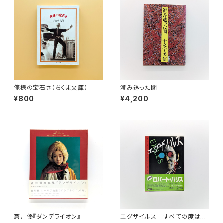
俺様の宝石さ（ちくま文庫）
澄み透った闇
¥800
¥4,200
蒼井優『ダンデライオン』
エグザイルス すべての度は自