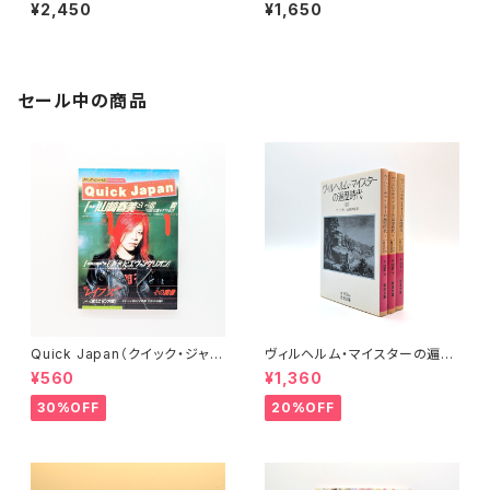
分へとつながっている（講談社
¥2,450
¥1,650
＋α文庫）
セール中の商品
Quick Japan（クイック・ジャパ
ヴィルヘルム・マイスターの遍歴
ン）Vol.11
時代 (上)(中)(下)（岩波文庫）
¥560
¥1,360
30%OFF
20%OFF