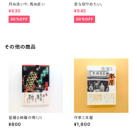
月ぬ走いや、馬ぬ走い
変な奴やめたい。
¥630
¥945
30%OFF
30%OFF
その他の商品
星踊る綺羅の鳴く川
作家と本屋
¥800
¥1,800