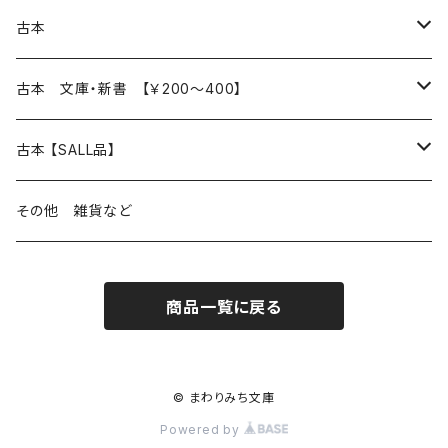
本 の あれこれ
古本
読書のこと
文芸
本 の あれこれ
古本 文庫・新書 【￥200～400】
本屋のこと
近代小説 エッセイ 戯曲（日本人作家）
読書のこと
日々 の できこと
日本文学
日本文学
古本 【SALL品】
出版のこと
現代小説 エッセイ 戯曲（日本人作家）
本屋のこと
日常の 風景 群像
小説 エッセイ 戯曲（日本人作家）
小説 エッセイ 戯曲
生き方 ライフスタイル
海外文学
海外文学
20％OFF
その他 雑貨など
近代小説 エッセイ 戯曲（外国人作家）
出版のこと
コラム 雑記
ミステリー サスペンス ホラー（日本人作家）
ミステリー サスペンス SF ホラー
スタイル が ある 生活
小説 エッセイ 戯曲（外国人作家）
趣味 ファッション 生活用品 雑貨
日々 の できごと
児童文学
30％OFF
商品一覧に戻る
現代小説 エッセイ 戯曲（外国人作家）
日記 書簡
ファンタジー SF 時代小説 幻想文学（日本人作家）
詩歌
人生 生き方 について考える
詩（外国人作家）
趣味
日常の 風景 群像
食べ物 料理
生き方 ライフスタイル
50％OFF
詩
詩
批評 評論
仕事 の スタイル
ミステリー サスペンス ホラー（外国人作家）
衣服 ファッション
コラム 雑記
食べ物 の こだわり 思い出
スタイルがある 生活
旅 お散歩 街歩き
趣味 ファッション 生活用品 雑貨
© まわりみち文庫
Powered by
短歌 俳句 川柳
短歌 俳句 川柳
健康 メンタルヘルス
ファンタジー SF 幻想文学（外国人作家）
雑貨 生活用品 インテリア
日記 書簡
料理 レシピ
人生 生き方 について考える