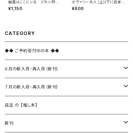
幽霊はここにいる どれい狩り
ボヴァリー夫人 (上)(下)（岩波
（新潮文庫）
文庫）
¥1,150
¥600
CATEGORY
◆◆ ご予約受付中の本 ◆◆
８月の新入荷・再入荷（新刊）
新入荷
７月の新入荷・再入荷（新刊）
再入荷
新入荷
店主 の 【推し本】
再入荷
新刊