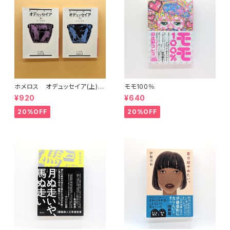
ホメロス オデュッセイア(上)
モモ100％
(下) （岩波文庫）
¥920
¥640
20%OFF
20%OFF