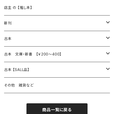
再入荷
新入荷
店主 の 【推し本】
再入荷
新刊
本 の あれこれ
古本
読書のこと
文芸
本 の あれこれ
古本 文庫・新書 【￥200～400】
本屋のこと
近代小説 エッセイ 戯曲（日本人作家）
読書のこと
日々 の できこと
日本文学
日本文学
古本 【SALL品】
出版のこと
現代小説 エッセイ 戯曲（日本人作家）
本屋のこと
日常の 風景 群像
小説 エッセイ 戯曲（日本人作家）
小説 エッセイ 戯曲
生き方 ライフスタイル
海外文学
海外文学
20％OFF
その他 雑貨など
近代小説 エッセイ 戯曲（外国人作家）
出版のこと
コラム 雑記
ミステリー サスペンス ホラー（日本人作家）
ミステリー サスペンス SF ホラー
スタイル が ある 生活
小説 エッセイ 戯曲（外国人作家）
趣味 ファッション 生活用品 雑貨
日々 の できごと
児童文学
30％OFF
商品一覧に戻る
現代小説 エッセイ 戯曲（外国人作家）
日記 書簡
ファンタジー SF 時代小説 幻想文学（日本人作家）
詩歌