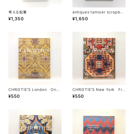
考える鉛筆
antiques tamiser scrapboo
k（アンティークス タミゼ ・スク
¥1,350
¥1,650
ラップブック）
CHRISTIE’S London Orien
CHRISTIE’S New York Fin
tal Rugs and Carpets TH
e European and Oriental C
¥550
¥550
URSDAY 25 APRIL 2002
arpets WEDNESDAY 19 AP
RIL 2000