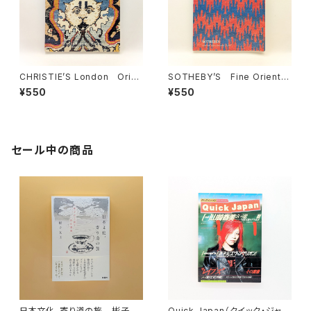
CHRISTIE’S London Orien
SOTHEBY’S Fine Oriental
tal Rugs and Carpets TH
and European Carpets N
¥550
¥550
URSDAY 17 OCTOBER 200
ew York Friday December
2
12,1997
セール中の商品
日本文化、寄り道の旅 彬子女
Quick Japan（クイック・ジャパ