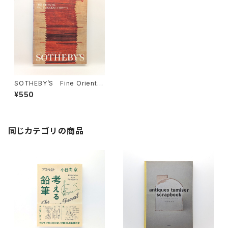
SOTHEBY’S Fine Oriental
and European Carpets NE
¥550
W YORK・WEDNESDAY,FEB
RUARY 16,2000
同じカテゴリの商品