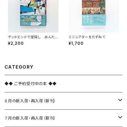
デッドエンドで宝探し あんたは
ミニシアターをたずねて
青森のいいとこばっかり見てい
¥2,200
¥1,700
る
CATEGORY
◆◆ ご予約受付中の本 ◆◆
８月の新入荷・再入荷（新刊）
新入荷
７月の新入荷・再入荷（新刊）