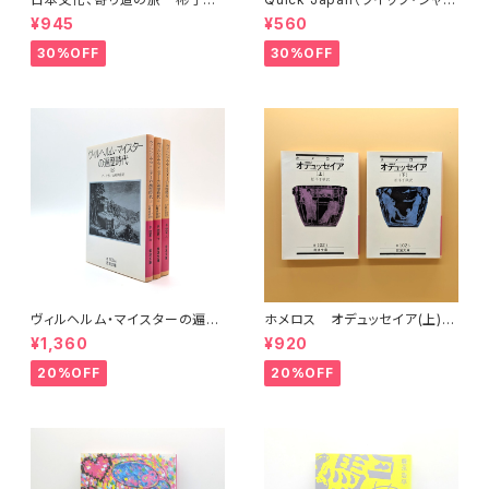
王殿下特別講義
ン）Vol.11
¥945
¥560
30%OFF
30%OFF
ヴィルヘルム・マイスターの遍歴
ホメロス オデュッセイア(上)
時代 (上)(中)(下)（岩波文庫）
(下) （岩波文庫）
¥1,360
¥920
20%OFF
20%OFF