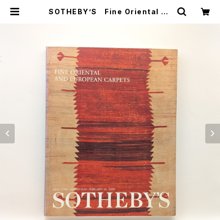
SOTHEBY’S Fine Oriental an
d European Carpets NEW YO
RK・WEDNESDAY,FEBRUARY 1
6,2000 | まわりみち文庫