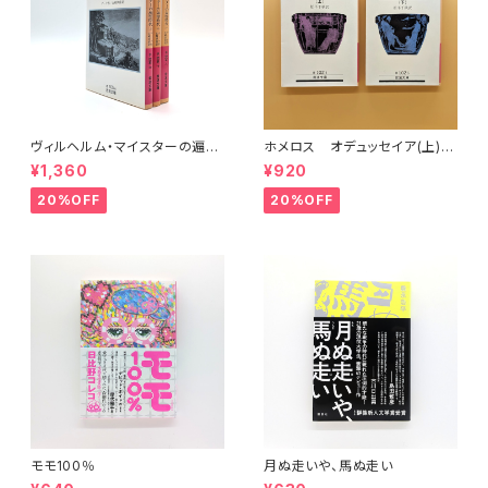
ヴィルヘルム・マイスターの遍歴
ホメロス オデュッセイア(上)
時代 (上)(中)(下)（岩波文庫）
(下) （岩波文庫）
¥1,360
¥920
20%OFF
20%OFF
モモ100％
月ぬ走いや、馬ぬ走い