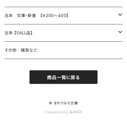
読書のこと
文芸
本 の あれこれ
古本 文庫・新書 【￥200～400】
本屋のこと
近代小説 エッセイ 戯曲（日本人作家）
読書のこと
日々 の できこと
日本文学
日本文学
古本 【SALL品】
出版のこと
現代小説 エッセイ 戯曲（日本人作家）
本屋のこと
日常の 風景 群像
小説 エッセイ 戯曲（日本人作家）
小説 エッセイ 戯曲
生き方 ライフスタイル
海外文学
海外文学
20％OFF
その他 雑貨など
近代小説 エッセイ 戯曲（外国人作家）
出版のこと
コラム 雑記
ミステリー サスペンス ホラー（日本人作家）
ミステリー サスペンス SF ホラー
スタイル が ある 生活
小説 エッセイ 戯曲（外国人作家）
趣味 ファッション 生活用品 雑貨
日々 の できごと
児童文学
30％OFF
商品一覧に戻る
現代小説 エッセイ 戯曲（外国人作家）
日記 書簡
ファンタジー SF 時代小説 幻想文学（日本人作家）
詩歌
人生 生き方 について考える
詩（外国人作家）
趣味
日常の 風景 群像
食べ物 料理
生き方 ライフスタイル
50％OFF
詩
詩
批評 評論
仕事 の スタイル
ミステリー サスペンス ホラー（外国人作家）
衣服 ファッション
コラム 雑記
食べ物 の こだわり 思い出
スタイルがある 生活
旅 お散歩 街歩き
趣味 ファッション 生活用品 雑貨
© まわりみち文庫
Powered by
短歌 俳句 川柳
短歌 俳句 川柳
健康 メンタルヘルス
ファンタジー SF 幻想文学（外国人作家）
雑貨 生活用品 インテリア
日記 書簡
料理 レシピ
人生 生き方 について考える
旅
趣味
自然 と ふれあう
食べ物 料理