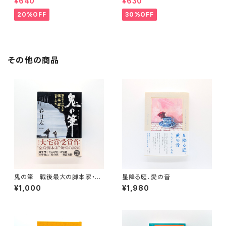
¥640
¥630
20%OFF
30%OFF
その他の商品
鬼の筆 戦後最大の脚本家・橋
星降る庭、愛の音
本忍の栄光と挫折
¥1,000
¥1,980