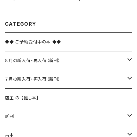
CATEGORY
◆◆ ご予約受付中の本 ◆◆
８月の新入荷・再入荷（新刊）
新入荷
７月の新入荷・再入荷（新刊）
再入荷
新入荷
店主 の 【推し本】
再入荷
新刊
本 の あれこれ
古本