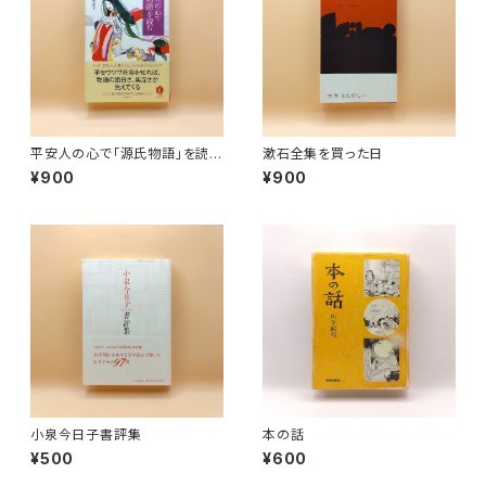
平安人の心で「源氏物語」を読む
漱石全集を買った日
（朝日選書 919）
¥900
¥900
小泉今日子書評集
本の話
¥500
¥600