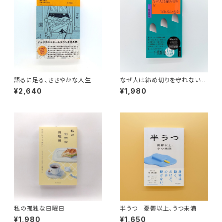
語るに足る、ささやかな人生
なぜ人は締め切りを守れないの
か
¥2,640
¥1,980
私の孤独な日曜日
半うつ 憂鬱以上、うつ未満
¥1,980
¥1,650