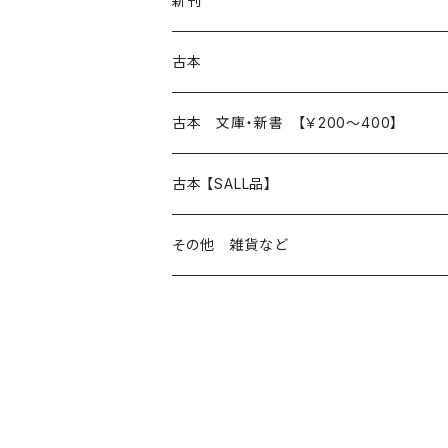
新刊
本 の あれこれ
古本
読書のこと
文芸
本 の あれこれ
古本 文庫・新書 【￥200～400】
本屋のこと
近代小説 エッセイ 戯曲（日本人作家）
読書のこと
日々 の できこと
日本文学
日本文学
古本 【SALL品】
出版のこと
現代小説 エッセイ 戯曲（日本人作家）
本屋のこと
日常の 風景 群像
小説 エッセイ 戯曲（日本人作家）
小説 エッセイ 戯曲
生き方 ライフスタイル
海外文学
海外文学
20％OFF
その他 雑貨など
近代小説 エッセイ 戯曲（外国人作家）
出版のこと
コラム 雑記
ミステリー サスペンス ホラー（日本人作家）
ミステリー サスペンス SF ホラー
スタイル が ある 生活
小説 エッセイ 戯曲（外国人作家）
趣味 ファッション 生活用品 雑貨
日々 の できごと
児童文学
30％OFF
現代小説 エッセイ 戯曲（外国人作家）
日記 書簡
ファンタジー SF 時代小説 幻想文学（日本人
詩歌
人生 生き方 について考える
詩（外国人作家）
趣味
日常の 風景 群像
食べ物 料理
生き方 ライフスタイル
50％OFF
詩
詩
批評 評論
仕事 の スタイル
ミステリー サスペンス ホラー（外国人作家）
衣服 ファッション
コラム 雑記
食べ物 の こだわり 思い出
スタイルがある 生活
旅 お散歩 街歩き
趣味 ファッション 生活用品 雑貨