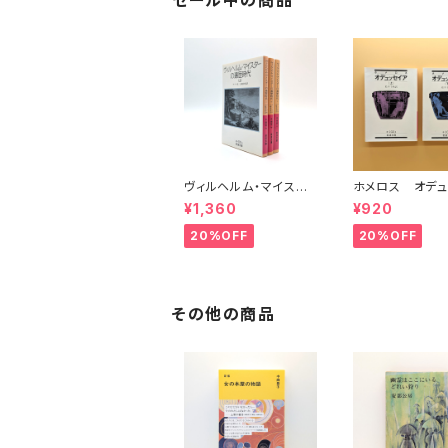
セール中の商品
ヴィルヘルム・マイスタ
ホメロス オデュ
ーの遍歴時代 (上)(中)
ア(上)(下) （岩
¥1,360
¥920
(下)（岩波文庫）
20%OFF
20%OFF
その他の商品