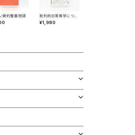
い新約聖書物語
批判的日常美学につい
て 来たるべき「ふつう
00
¥1,980
の暮らし」を求めて