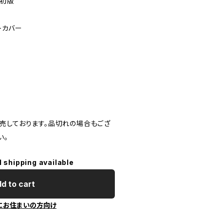
 初版
トカバー
）
）
売しております。品切れの場合もござ
い。
l shipping available
d to cart
にお住まいの方向け