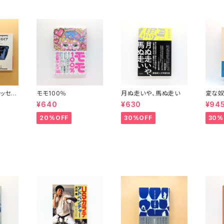
ッセイ
モモ100％
月ぬ走いや、馬ぬ走い
変な奴
波文庫）
¥640
¥630
¥94
20%OFF
30%OFF
30%