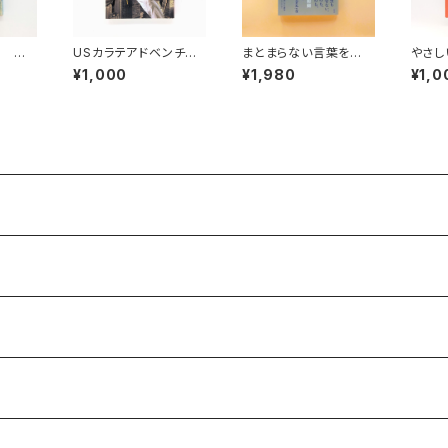
る ど
USカラテアドベンチャ
まとまらない言葉を生き
やさし
庫）
ー
る
¥1,000
¥1,980
¥1,0