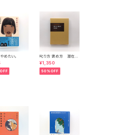
やめたい。
叱り方 褒め方 潜在意
識教育法叢書
5
¥1,350
OFF
50%OFF