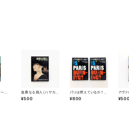
ゲーム
高貴なる殺人（ハヤカワ
パリは燃えているか？
ナヴァ
テリ文
文庫NV）
㊤㊦（ハヤカワ文庫NF）
ワ文庫
¥500
¥800
¥50