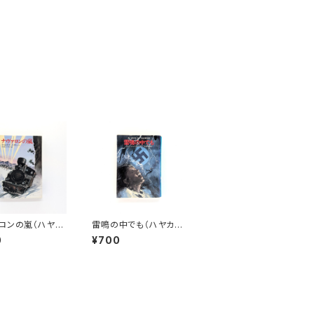
ロンの嵐（ハヤカ
雷鳴の中でも（ハヤカ
NV)
ワ・ミステリ文庫）
0
¥700