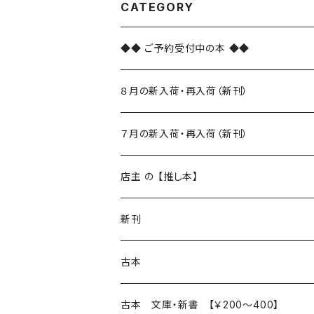
CATEGORY
◆◆ ご予約受付中の本 ◆◆
８月の新入荷・再入荷（新刊）
新入荷
７月の新入荷・再入荷（新刊）
再入荷
新入荷
店主 の 【推し本】
再入荷
新刊
本 の あれこれ
古本
読書のこと
文芸
本 の あれこれ
古本 文庫・新書 【￥200～400】