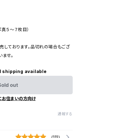
）
写真５～７枚目）
売しております。品切れの場合もござ
いませ。
l shipping available
Sold out
にお住まいの方向け
通報する
(111)