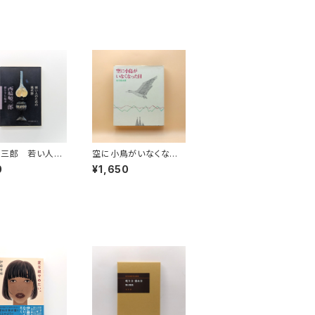
順三郎 若い人の
空に小鳥がいなくなっ
現代詩（現代教
た日
0
¥1,650
710）