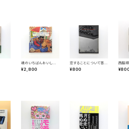
魂のいちばんおいしい
恋することについて答え
西脇
ところ 谷川俊太郎詩
を出そう
ための
¥2,800
¥800
¥80
集
養文庫