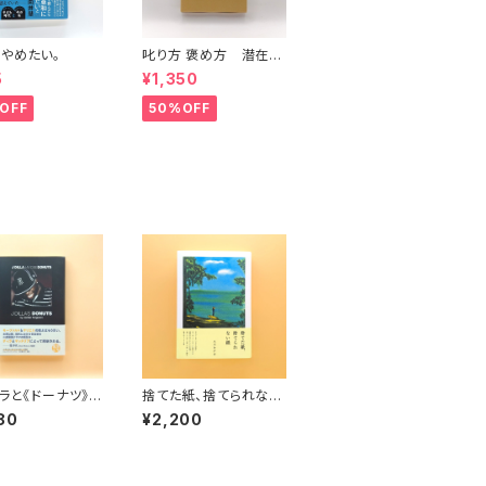
やめたい。
叱り方 褒め方 潜在意
識教育法叢書
5
¥1,350
OFF
50%OFF
ィラと《ドーナツ》の
捨てた紙、捨てられない
革命
紙
80
¥2,200