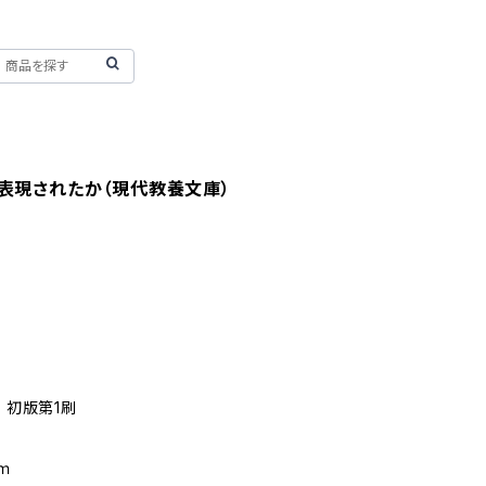
表現されたか（現代教養文庫）
 初版第1刷
ｍｍ