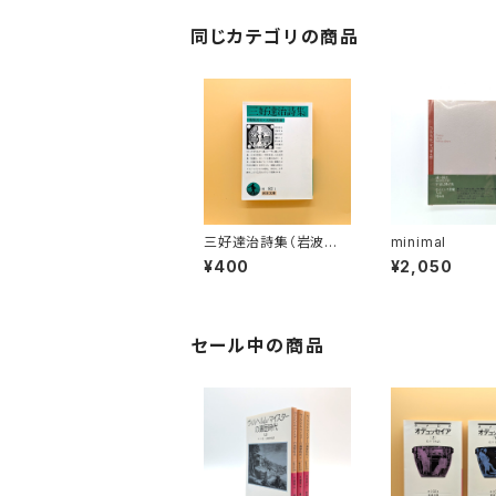
同じカテゴリの商品
三好達治詩集（岩波文
minimal
庫）
¥400
¥2,050
セール中の商品