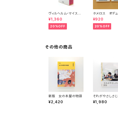
ヴィルヘルム・マイスタ
ホメロス オデュ
ーの遍歴時代 (上)(中)
ア(上)(下) （岩
¥1,360
¥920
(下)（岩波文庫）
20%OFF
20%OFF
その他の商品
新版 女の本屋の物語
それがやさしさじ
¥2,420
¥1,980