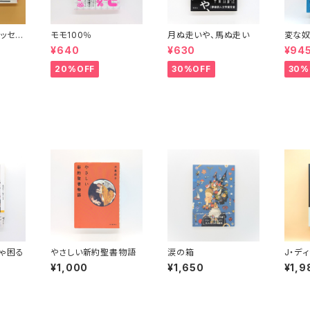
ッセイ
モモ100％
月ぬ走いや、馬ぬ走い
変な奴
波文庫）
¥640
¥630
¥94
20%OFF
30%OFF
30%
ゃ困る
やさしい新約聖書物語
涙の箱
J・デ
ビート
¥1,000
¥1,650
¥1,9