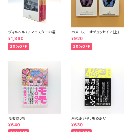
ヴィルヘルム・マイスターの遍歴
ホメロス オデュッセイア(上)
時代 (上)(中)(下)（岩波文庫）
(下) （岩波文庫）
¥1,360
¥920
20%OFF
20%OFF
モモ100％
月ぬ走いや、馬ぬ走い
¥640
¥630