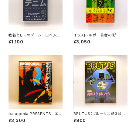
教養としてのデニム 日本人が
イラスト・ルポ 若者の街
見出したヴィンテージの価値
¥1,100
¥3,050
patagonia PRESENTS エス
BRUTUS（ブルータス）53号
クァイア日本版 1998年10月号
図鑑 男のスタイルブック 198
¥3,300
¥900
臨時増刊 HOW TO BREAK
2年11月1日
THE RULE. A to Z