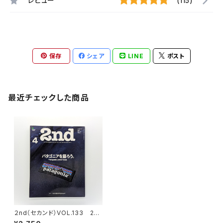
レビュー
(115)
保存
シェア
LINE
ポスト
最近チェックした商品
２nd（セカンド）VOL.133 201
8年4月号 パタゴニアを語ろう