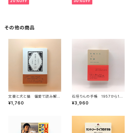
20%OFF
30%OFF
その他の商品
文豪と犬と猫 偏愛で読み解く
石垣りんの手帳 1957から199
日本文学
8年の日記
¥1,760
¥3,960