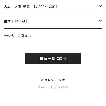
読書のこと
文芸
本 の あれこれ
古本 文庫・新書 【￥200～400】
本屋のこと
近代小説 エッセイ 戯曲（日本人作家）
読書のこと
日々 の できこと
日本文学
日本文学
古本 【SALL品】
出版のこと
現代小説 エッセイ 戯曲（日本人作家）
本屋のこと
日常の 風景 群像
小説 エッセイ 戯曲（日本人作家）
小説 エッセイ 戯曲
生き方 ライフスタイル
海外文学
海外文学
20％OFF
その他 雑貨など
近代小説 エッセイ 戯曲（外国人作家）
出版のこと
コラム 雑記
ミステリー サスペンス ホラー（日本人作家）
ミステリー サスペンス SF ホラー
スタイル が ある 生活
小説 エッセイ 戯曲（外国人作家）
趣味 ファッション 生活用品 雑貨
日々 の できごと
児童文学
30％OFF
商品一覧に戻る
現代小説 エッセイ 戯曲（外国人作家）
日記 書簡
ファンタジー SF 時代小説 幻想文学（日本人作家）
詩歌
人生 生き方 について考える
詩（外国人作家）
趣味
日常の 風景 群像
食べ物 料理
生き方 ライフスタイル
50％OFF
詩
詩
批評 評論
仕事 の スタイル
ミステリー サスペンス ホラー（外国人作家）
衣服 ファッション
コラム 雑記
食べ物 の こだわり 思い出
スタイルがある 生活
旅 お散歩 街歩き
趣味 ファッション 生活用品 雑貨
© まわりみち文庫
Powered by
短歌 俳句 川柳
短歌 俳句 川柳
健康 メンタルヘルス
ファンタジー SF 幻想文学（外国人作家）
雑貨 生活用品 インテリア
日記 書簡
料理 レシピ
人生 生き方 について考える
旅
趣味
自然 と ふれあう
食べ物 料理
評論 評伝 など
評論 評伝など
評論 評伝 など
食 の 知識 ガイド
仕事 の スタイル
お散歩 街歩き
衣服 ファッション