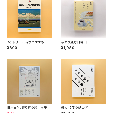
カントリー・ライフのすすめ
私の孤独な日曜日
新・田舎ぐらし（いるかブック）
¥800
¥1,980
日本文化、寄り道の旅 彬子女
斜め45度の処世術
王殿下特別講義