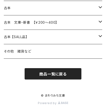
本 の あれこれ
古本
読書のこと
文芸
本 の あれこれ
古本 文庫・新書 【￥200～400】
本屋のこと
近代小説 エッセイ 戯曲（日本人作家）
読書のこと
日々 の できこと
日本文学
日本文学
古本 【SALL品】
出版のこと
現代小説 エッセイ 戯曲（日本人作家）
本屋のこと
日常の 風景 群像
小説 エッセイ 戯曲（日本人作家）
小説 エッセイ 戯曲
生き方 ライフスタイル
海外文学
海外文学
20％OFF
その他 雑貨など
近代小説 エッセイ 戯曲（外国人作家）
出版のこと
コラム 雑記
ミステリー サスペンス ホラー（日本人作家）
ミステリー サスペンス SF ホラー
スタイル が ある 生活
小説 エッセイ 戯曲（外国人作家）
趣味 ファッション 生活用品 雑貨
日々 の できごと
児童文学
30％OFF
商品一覧に戻る
現代小説 エッセイ 戯曲（外国人作家）
日記 書簡
ファンタジー SF 時代小説 幻想文学（日本人作家）
詩歌
人生 生き方 について考える
詩（外国人作家）
趣味
日常の 風景 群像
食べ物 料理
生き方 ライフスタイル
50％OFF
詩
詩
批評 評論
仕事 の スタイル
ミステリー サスペンス ホラー（外国人作家）
衣服 ファッション
コラム 雑記
食べ物 の こだわり 思い出
スタイルがある 生活
旅 お散歩 街歩き
趣味 ファッション 生活用品 雑貨
© まわりみち文庫
Powered by
短歌 俳句 川柳
短歌 俳句 川柳
健康 メンタルヘルス
ファンタジー SF 幻想文学（外国人作家）