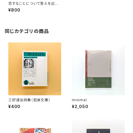
恋することについて答えを出そ
う
¥800
同じカテゴリの商品
三好達治詩集（岩波文庫）
minimal
¥400
¥2,050