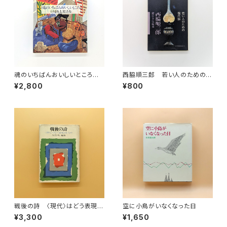
魂のいちばんおいしいところ
西脇順三郎 若い人のための現
谷川俊太郎詩集
代詩（現代教養文庫710）
¥2,800
¥800
戦後の詩 〈現代〉はどう表現さ
空に小鳥がいなくなった日
れたか（現代教養文庫）
¥3,300
¥1,650