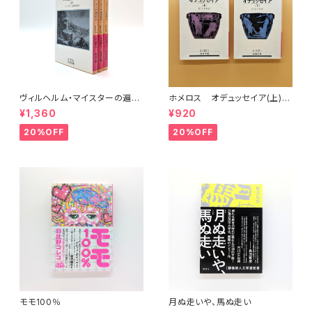
ヴィルヘルム・マイスターの遍歴
ホメロス オデュッセイア(上)
時代 (上)(中)(下)（岩波文庫）
(下) （岩波文庫）
¥1,360
¥920
20%OFF
20%OFF
モモ100％
月ぬ走いや、馬ぬ走い