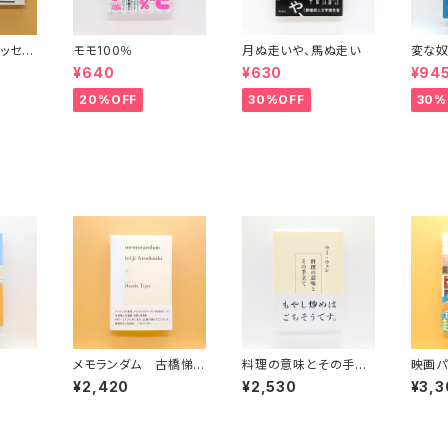
ッセイ
モモ100％
月ぬ走いや、馬ぬ走い
変な奴
波文庫）
¥640
¥630
¥94
20%OFF
30%OFF
30%
メモランダム 古橋悌
料理の意味とその手立
映画パ
二
て
¥2,420
¥2,530
¥3,3