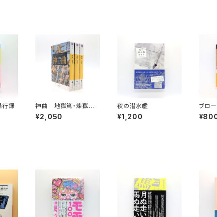
愚行録
神曲 地獄篇・煉獄編・
夜の潜水艦
ブロー
天国篇（河出文庫）
（新潮
¥2,050
¥1,200
¥80