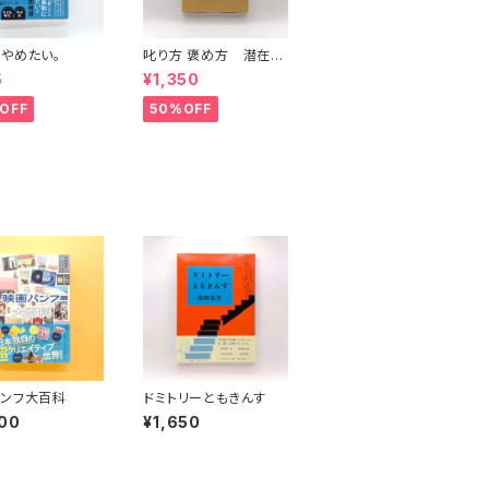
やめたい。
叱り方 褒め方 潜在意
識教育法叢書
5
¥1,350
OFF
50%OFF
ンフ大百科
ドミトリーともきんす
00
¥1,650