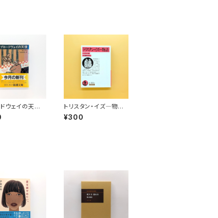
ドウェイの天使
トリスタン・イズ―物語
文庫）
（岩波文庫）
0
¥300