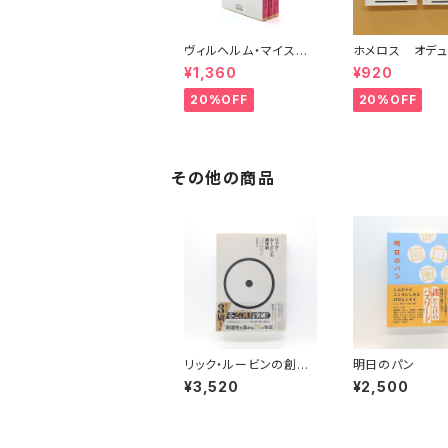
ヴィルヘルム・マイスタ
ホメロス オデュ
ーの遍歴時代 (上)(中)
ア(上)(下) （岩
¥1,360
¥920
(下)（岩波文庫）
20%OFF
20%OFF
その他の商品
リック・ルービンの創作
明日のパン
術
¥3,520
¥2,500