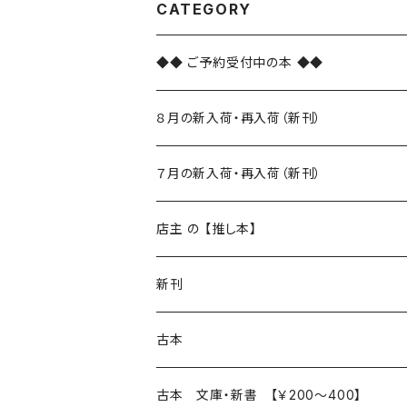
CATEGORY
◆◆ ご予約受付中の本 ◆◆
８月の新入荷・再入荷（新刊）
新入荷
７月の新入荷・再入荷（新刊）
再入荷
新入荷
店主 の 【推し本】
再入荷
新刊
本 の あれこれ
古本
読書のこと
文芸
本 の あれこれ
古本 文庫・新書 【￥200～400】