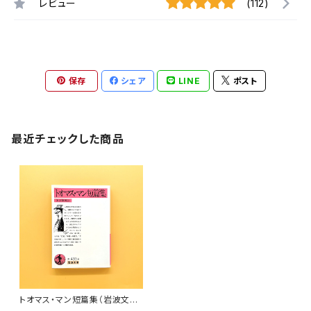
レビュー
(112)
保存
シェア
LINE
ポスト
最近チェックした商品
トオマス・マン短篇集（岩波文
庫）