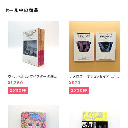
セール中の商品
ヴィルヘルム・マイスターの遍歴
ホメロス オデュッセイア(上)
時代 (上)(中)(下)（岩波文庫）
(下) （岩波文庫）
¥1,360
¥920
20%OFF
20%OFF