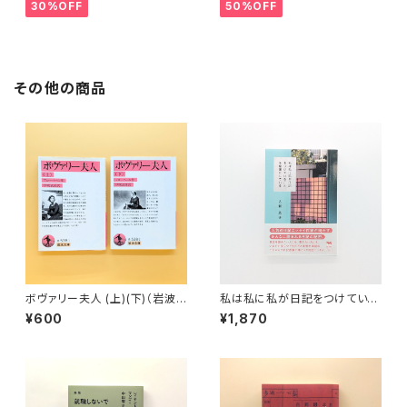
30%OFF
50%OFF
その他の商品
ボヴァリー夫人 (上)(下)（岩波
私は私に私が日記をつけている
文庫）
ことを秘密にしている
¥600
¥1,870