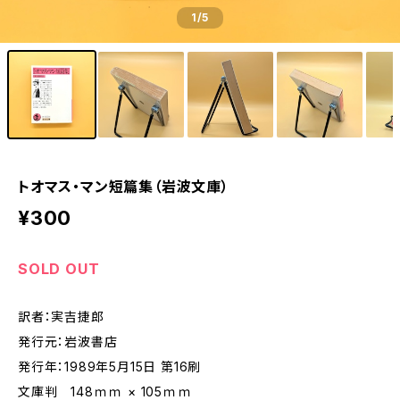
1
/5
トオマス・マン短篇集（岩波文庫）
¥300
SOLD OUT
訳者：実吉捷郎
発行元：岩波書店
発行年：1989年5月15日 第16刷
文庫判 148ｍｍ × 105ｍｍ