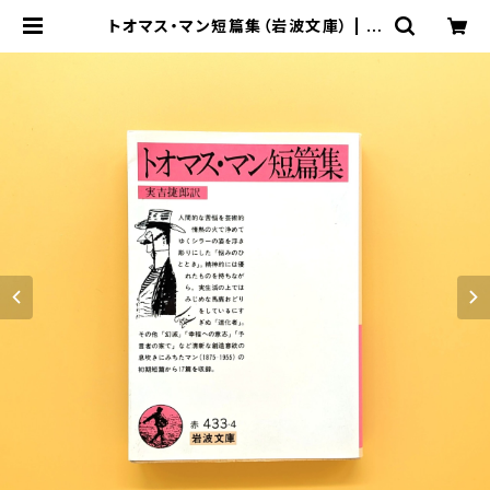
トオマス・マン短篇集（岩波文庫） | ま
わりみち文庫