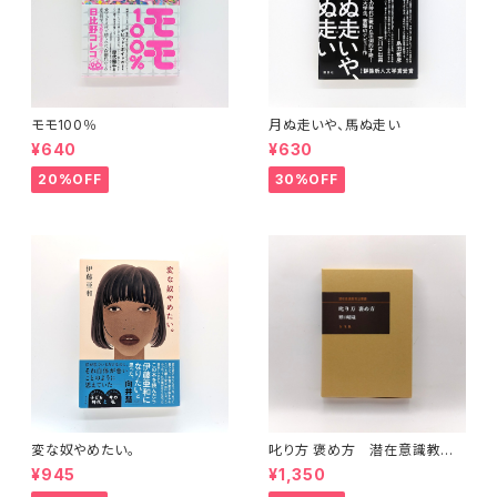
モモ100％
月ぬ走いや、馬ぬ走い
¥640
¥630
20%OFF
30%OFF
変な奴やめたい。
叱り方 褒め方 潜在意識教育
法叢書
¥945
¥1,350