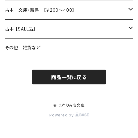
読書のこと
文芸
本 の あれこれ
古本 文庫・新書 【￥200～400】
本屋のこと
近代小説 エッセイ 戯曲（日本人作家）
読書のこと
日々 の できこと
日本文学
日本文学
古本 【SALL品】
出版のこと
現代小説 エッセイ 戯曲（日本人作家）
本屋のこと
日常の 風景 群像
小説 エッセイ 戯曲（日本人作家）
小説 エッセイ 戯曲
生き方 ライフスタイル
海外文学
海外文学
20％OFF
その他 雑貨など
近代小説 エッセイ 戯曲（外国人作家）
出版のこと
コラム 雑記
ミステリー サスペンス ホラー（日本人作家）
ミステリー サスペンス SF ホラー
スタイル が ある 生活
小説 エッセイ 戯曲（外国人作家）
趣味 ファッション 生活用品 雑貨
日々 の できごと
児童文学
30％OFF
商品一覧に戻る
現代小説 エッセイ 戯曲（外国人作家）
日記 書簡
ファンタジー SF 時代小説 幻想文学（日本人作家）
詩歌
人生 生き方 について考える
詩（外国人作家）
趣味
日常の 風景 群像
食べ物 料理
生き方 ライフスタイル
50％OFF
詩
詩
批評 評論
仕事 の スタイル
ミステリー サスペンス ホラー（外国人作家）
衣服 ファッション
コラム 雑記
食べ物 の こだわり 思い出
スタイルがある 生活
旅 お散歩 街歩き
趣味 ファッション 生活用品 雑貨
© まわりみち文庫
Powered by
短歌 俳句 川柳
短歌 俳句 川柳
健康 メンタルヘルス
ファンタジー SF 幻想文学（外国人作家）
雑貨 生活用品 インテリア
日記 書簡
料理 レシピ
人生 生き方 について考える
旅
趣味
自然 と ふれあう
食べ物 料理
評論 評伝 など
評論 評伝など
評論 評伝 など
食 の 知識 ガイド
仕事 の スタイル