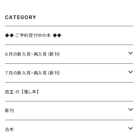
CATEGORY
◆◆ ご予約受付中の本 ◆◆
８月の新入荷・再入荷（新刊）
新入荷
７月の新入荷・再入荷（新刊）
再入荷
新入荷
店主 の 【推し本】
再入荷
新刊
本 の あれこれ
古本