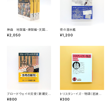
神曲 地獄篇・煉獄編・天国篇
夜の潜水艦
（河出文庫）
¥2,050
¥1,200
ブロードウェイの天使（新潮文
トリスタン・イズ―物語（岩波文
庫）
庫）
¥800
¥300