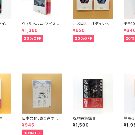
（クイッ
ヴィルヘルム・マイスタ
ホメロス オデュッセイ
モモ1
11
ーの遍歴時代 (上)(中)
ア(上)(下) （岩波文庫）
¥1,360
¥920
¥64
(下)（岩波文庫）
20%OFF
20%OFF
20%
方 旅
日本文化、寄り道の
呪物蒐集録Ⅱ
星降る
教養み
旅 彬子女王殿下特別
¥945
¥1,500
¥1,9
講義
30%OFF