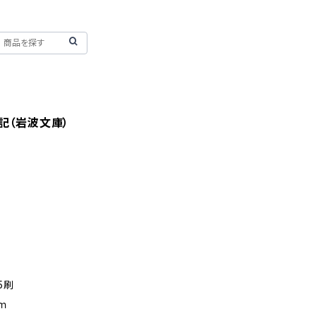
記（岩波文庫）
5刷
ｍｍ