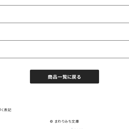
商品一覧に戻る
作家）
づく表記
© まわりみち文庫