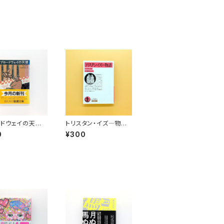
ドウェイの天使
トリスタン・イズ―物語
文庫）
（岩波文庫）
0
¥300