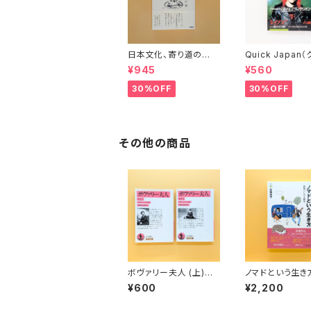
日本文化、寄り道の
Quick Japan
旅 彬子女王殿下特別
ク・ジャパン）Vol.
¥945
¥560
講義
30%OFF
30%OFF
その他の商品
ボヴァリー夫人 (上)
ノマドという生き
(下)（岩波文庫）
暮らしの人類学（
¥600
¥2,200
らい選書 10）