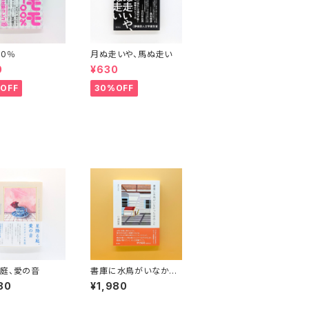
00％
月ぬ走いや、馬ぬ走い
0
¥630
OFF
30%OFF
庭、愛の音
書庫に水鳥がいなかっ
た日のこと 漢詩の手
80
¥1,980
帖