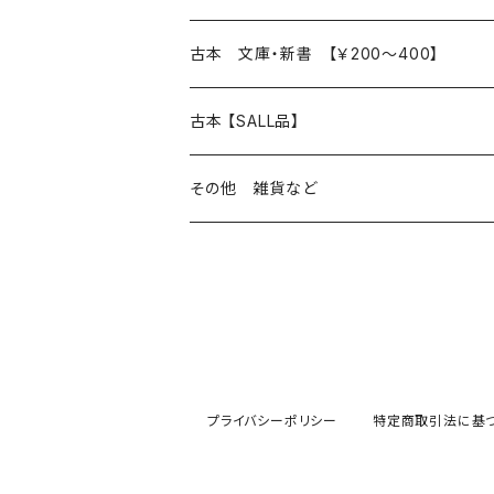
読書のこと
文芸
本 の あれこれ
古本 文庫・新書 【￥200～400】
本屋のこと
近代小説 エッセイ 戯曲（日本人作家）
読書のこと
日々 の できこと
日本文学
日本文学
古本 【SALL品】
出版のこと
現代小説 エッセイ 戯曲（日本人作家）
本屋のこと
日常の 風景 群像
小説 エッセイ 戯曲（日本人作家）
小説 エッセイ 戯曲
生き方 ライフスタイル
海外文学
海外文学
20％OFF
その他 雑貨など
近代小説 エッセイ 戯曲（外国人作家）
出版のこと
コラム 雑記
ミステリー サスペンス ホラー（日本人作家）
ミステリー サスペンス SF ホラー
スタイル が ある 生活
小説 エッセイ 戯曲（外国人作家）
趣味 ファッション 生活用品 雑貨
日々 の できごと
児童文学
30％OFF
現代小説 エッセイ 戯曲（外国人作家）
日記 書簡
ファンタジー SF 時代小説 幻想文学（日本人
詩歌
人生 生き方 について考える
詩（外国人作家）
趣味
日常の 風景 群像
食べ物 料理
生き方 ライフスタイル
50％OFF
詩
詩
批評 評論
仕事 の スタイル
ミステリー サスペンス ホラー（外国人作家）
衣服 ファッション
コラム 雑記
食べ物 の こだわり 思い出
スタイルがある 生活
旅 お散歩 街歩き
趣味 ファッション 生活用品 雑貨
プライバシーポリシー
特定商取引法に基
短歌 俳句 川柳
短歌 俳句 川柳
健康 メンタルヘルス
ファンタジー SF 幻想文学（外国人作家）
雑貨 生活用品 インテリア
日記 書簡
料理 レシピ
人生 生き方 について考える
旅
趣味
自然 と ふれあう
食べ物 料理
評論 評伝 など