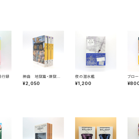
愚行録
神曲 地獄篇・煉獄編・
夜の潜水艦
ブロー
天国篇（河出文庫）
（新潮
¥2,050
¥1,200
¥80