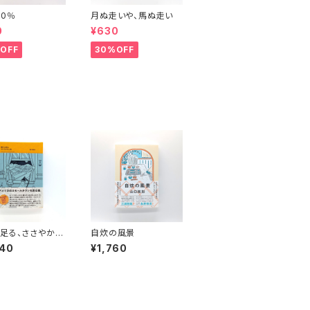
00％
月ぬ走いや、馬ぬ走い
0
¥630
OFF
30%OFF
足る、ささやかな
自炊の風景
640
¥1,760