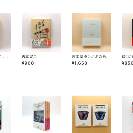
でし
古本屋台
古本屋 タンポポのあけ
ぼくに
ト本、
くれ
た
¥900
¥1,650
¥85
の舞台