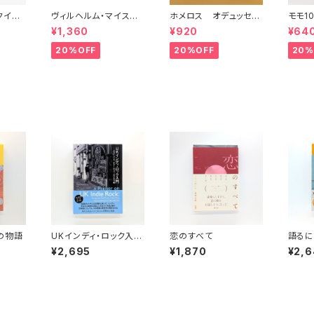
（クイッ
ヴィルヘルム・マイスタ
ホメロス オデュッセイ
モモ1
11
ーの遍歴時代 (上)(中)
ア(上)(下) （岩波文庫）
¥1,360
¥920
¥64
(下)（岩波文庫）
20%OFF
20%OFF
20%
の物語
UKインディ・ロック入
恋のすべて
語るに
門 ポスト・パンク、ギ
人生
¥2,695
¥1,870
¥2,
ター・ポップ、スカとダブ
編