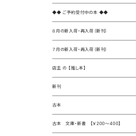
◆◆ ご予約受付中の本 ◆◆
８月の新入荷・再入荷（新刊）
新入荷
７月の新入荷・再入荷（新刊）
再入荷
新入荷
店主 の 【推し本】
再入荷
新刊
本 の あれこれ
古本
読書のこと
文芸
本 の あれこれ
古本 文庫・新書 【￥200～400】