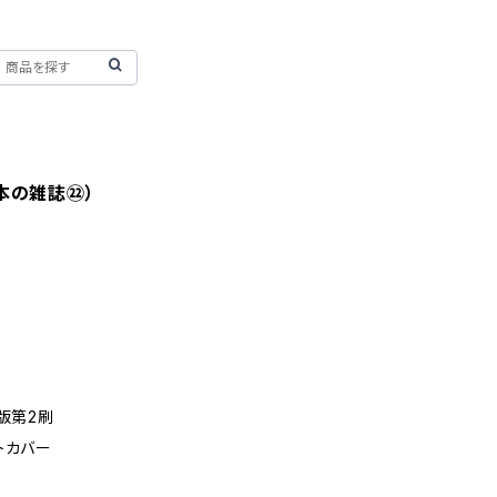
本の雑誌㉒）
初版第2刷
フトカバー