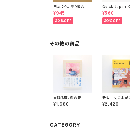
日本文化、寄り道の
Quick Japan
旅 彬子女王殿下特別
ク・ジャパン）Vol.
¥945
¥560
講義
30%OFF
30%OFF
その他の商品
星降る庭、愛の音
新版 女の本屋
¥1,980
¥2,420
CATEGORY