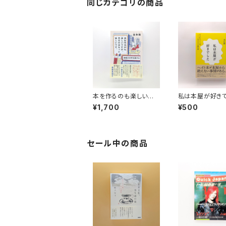
同じカテゴリの商品
本を作るのも楽しいで
私は本屋が好き
すが、売るのはもっと楽
た あふれるヘイ
¥1,700
¥500
しいです。
つくって売るまで
裏
セール中の商品