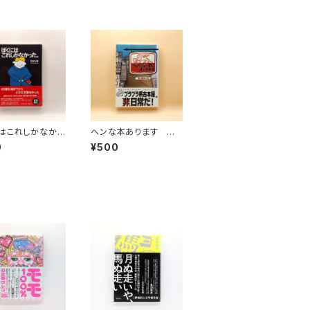
はこれしかなかっ
ヘンな本あります ぼく
はオンライン古本屋の
0
¥500
おやじさん２