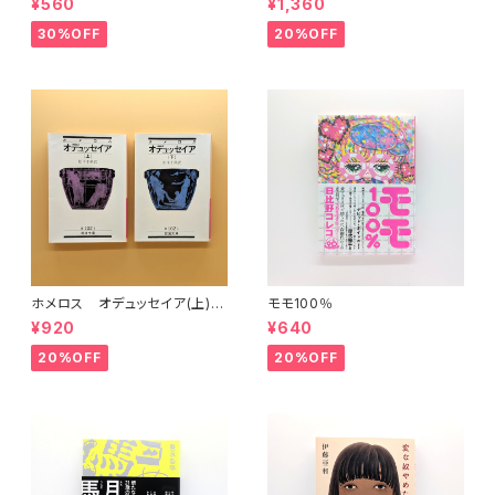
¥560
¥1,360
30%OFF
20%OFF
ホメロス オデュッセイア(上)
モモ100％
(下) （岩波文庫）
¥920
¥640
20%OFF
20%OFF