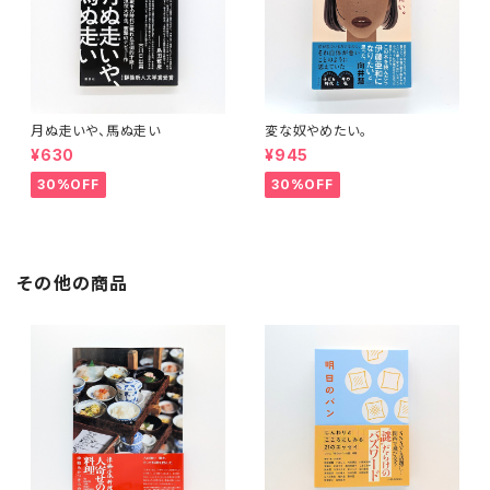
月ぬ走いや、馬ぬ走い
変な奴やめたい。
¥630
¥945
30%OFF
30%OFF
その他の商品