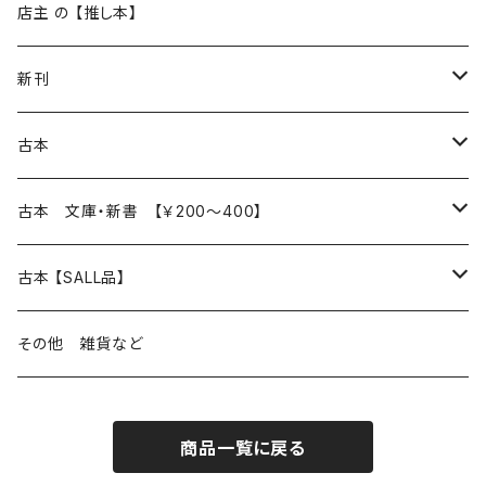
再入荷
新入荷
店主 の 【推し本】
再入荷
新刊
本 の あれこれ
古本
読書のこと
文芸
本 の あれこれ
古本 文庫・新書 【￥200～400】
本屋のこと
近代小説 エッセイ 戯曲（日本人作家）
読書のこと
日々 の できこと
日本文学
日本文学
古本 【SALL品】
出版のこと
現代小説 エッセイ 戯曲（日本人作家）
本屋のこと
日常の 風景 群像
小説 エッセイ 戯曲（日本人作家）
小説 エッセイ 戯曲
生き方 ライフスタイル
海外文学
海外文学
20％OFF
その他 雑貨など
近代小説 エッセイ 戯曲（外国人作家）
出版のこと
コラム 雑記
ミステリー サスペンス ホラー（日本人作家）
ミステリー サスペンス SF ホラー
スタイル が ある 生活
小説 エッセイ 戯曲（外国人作家）
趣味 ファッション 生活用品 雑貨
日々 の できごと
児童文学
30％OFF
商品一覧に戻る
現代小説 エッセイ 戯曲（外国人作家）
日記 書簡
ファンタジー SF 時代小説 幻想文学（日本人作家）
詩歌
人生 生き方 について考える
詩（外国人作家）
趣味
日常の 風景 群像
食べ物 料理
生き方 ライフスタイル
50％OFF