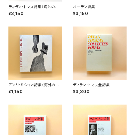
ディラン・トマス詩集（海外の詩
オーデン詩集
人双書８）
¥3,150
¥3,150
アンリ・ミショオ詩集（海外の詩
ディラン・トマス全詩集
人双書２）
¥1,150
¥3,300