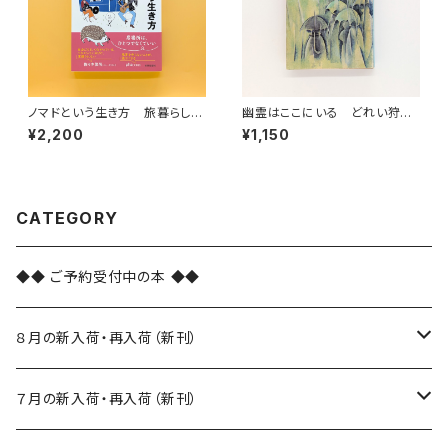
ノマドという生き方 旅暮らしの
幽霊はここにいる どれい狩り
人類学（教養みらい選書 10）
（新潮文庫）
¥2,200
¥1,150
CATEGORY
◆◆ ご予約受付中の本 ◆◆
８月の新入荷・再入荷（新刊）
新入荷
７月の新入荷・再入荷（新刊）