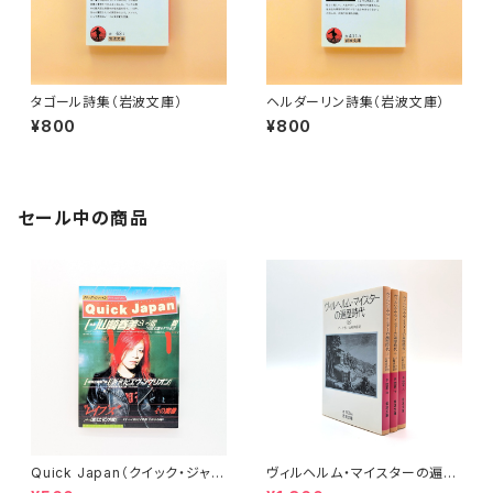
タゴール詩集（岩波文庫）
ヘルダーリン詩集（岩波文庫）
¥800
¥800
セール中の商品
Quick Japan（クイック・ジャパ
ヴィルヘルム・マイスターの遍歴
ン）Vol.11
時代 (上)(中)(下)（岩波文庫）