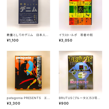
教養としてのデニム 日本人が
イラスト・ルポ 若者の街
見出したヴィンテージの価値
¥1,100
¥3,050
patagonia PRESENTS エス
BRUTUS（ブルータス）53号
クァイア日本版 1998年10月号
図鑑 男のスタイルブック 198
¥3,300
¥900
臨時増刊 HOW TO BREAK
2年11月1日
THE RULE. A to Z