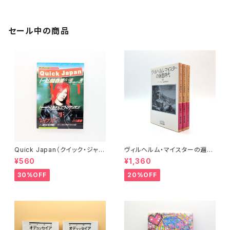
セール中の商品
Quick Japan（クイック・ジャパ
ヴィルヘルム・マイスターの遍歴
ン）Vol.11
時代 (上)(中)(下)（岩波文庫）
¥560
¥1,360
30%OFF
20%OFF