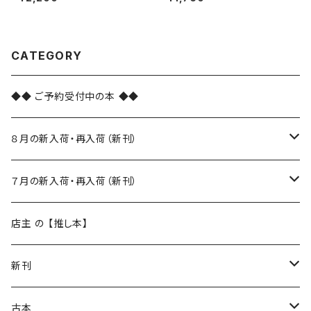
CATEGORY
◆◆ ご予約受付中の本 ◆◆
８月の新入荷・再入荷（新刊）
新入荷
７月の新入荷・再入荷（新刊）
再入荷
新入荷
店主 の 【推し本】
再入荷
新刊
本 の あれこれ
古本