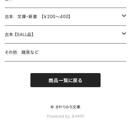
読書のこと
文芸
本 の あれこれ
古本 文庫・新書 【￥200～400】
本屋のこと
近代小説 エッセイ 戯曲（日本人作家）
読書のこと
日々 の できこと
日本文学
日本文学
古本 【SALL品】
出版のこと
現代小説 エッセイ 戯曲（日本人作家）
本屋のこと
日常の 風景 群像
小説 エッセイ 戯曲（日本人作家）
小説 エッセイ 戯曲
生き方 ライフスタイル
海外文学
海外文学
20％OFF
その他 雑貨など
近代小説 エッセイ 戯曲（外国人作家）
出版のこと
コラム 雑記
ミステリー サスペンス ホラー（日本人作家）
ミステリー サスペンス SF ホラー
スタイル が ある 生活
小説 エッセイ 戯曲（外国人作家）
趣味 ファッション 生活用品 雑貨
日々 の できごと
児童文学
30％OFF
商品一覧に戻る
現代小説 エッセイ 戯曲（外国人作家）
日記 書簡
ファンタジー SF 時代小説 幻想文学（日本人作家）
詩歌
人生 生き方 について考える
詩（外国人作家）
趣味
日常の 風景 群像
食べ物 料理
生き方 ライフスタイル
50％OFF
詩
詩
批評 評論
仕事 の スタイル
ミステリー サスペンス ホラー（外国人作家）
衣服 ファッション
コラム 雑記
食べ物 の こだわり 思い出
スタイルがある 生活
旅 お散歩 街歩き
趣味 ファッション 生活用品 雑貨
© まわりみち文庫
Powered by
短歌 俳句 川柳
短歌 俳句 川柳
健康 メンタルヘルス
ファンタジー SF 幻想文学（外国人作家）
雑貨 生活用品 インテリア
日記 書簡
料理 レシピ
人生 生き方 について考える
旅
趣味
自然 と ふれあう
食べ物 料理