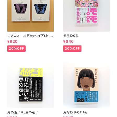
ホメロス オデュッセイア(上)
モモ100％
(下) （岩波文庫）
¥920
¥640
20%OFF
20%OFF
月ぬ走いや、馬ぬ走い
変な奴やめたい。