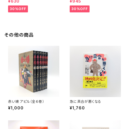
¥630
¥945
30%OFF
30%OFF
その他の商品
赤い鳩 アピル（全６巻）
急に具合が悪くなる
¥1,000
¥1,760