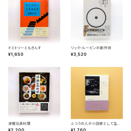
ドミトリーともきんす
リック・ルービンの創作術
¥1,650
¥3,520
津軽伝承料理
ふつうの人が小説家として生活
していくには
¥2,200
¥1,760