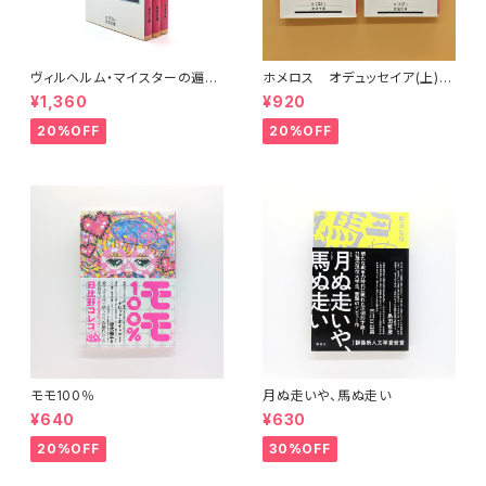
ヴィルヘルム・マイスターの遍歴
ホメロス オデュッセイア(上)
時代 (上)(中)(下)（岩波文庫）
(下) （岩波文庫）
¥1,360
¥920
20%OFF
20%OFF
モモ100％
月ぬ走いや、馬ぬ走い
¥640
¥630
20%OFF
30%OFF