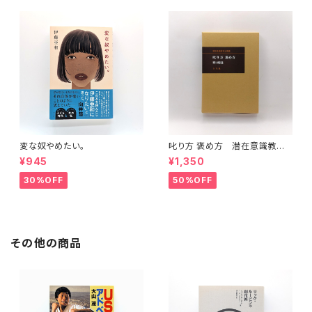
変な奴やめたい。
叱り方 褒め方 潜在意識教育
法叢書
¥945
¥1,350
30%OFF
50%OFF
その他の商品