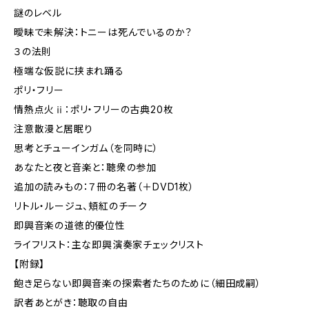
謎のレベル
曖昧で未解決：トニーは死んでいるのか？
３の法則
極端な仮説に挟まれ踊る
ポリ・フリー
情熱点火ⅱ：ポリ・フリーの古典20枚
注意散漫と居眠り
思考とチューインガム（を同時に）
あなたと夜と音楽と：聴衆の参加
追加の読みもの：７冊の名著（＋DVD1枚）
リトル・ルージュ、頬紅のチーク
即興音楽の道徳的優位性
ライフリスト：主な即興演奏家チェックリスト
【附録】
飽き足らない即興音楽の探索者たちのために（細田成嗣）
訳者あとがき：聴取の自由