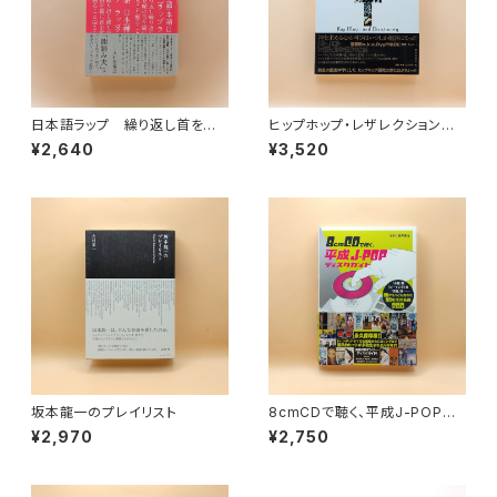
日本語ラップ 繰り返し首を縦
ヒップホップ・レザレクション
に振ること
ラップ・ミュージックとキリスト教
¥2,640
¥3,520
坂本龍一のプレイリスト
8cmCDで聴く、平成J-POPデ
ィスクガイド 「小室」系、「ビー
¥2,970
¥2,750
イング」系、「渋谷」系──CDが
もっとも売れた90年代の名曲2
00