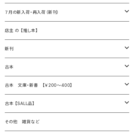
新入荷
７月の新入荷・再入荷（新刊）
再入荷
新入荷
店主 の 【推し本】
再入荷
新刊
本 の あれこれ
古本
読書のこと
文芸
本 の あれこれ
古本 文庫・新書 【￥200～400】
本屋のこと
近代小説 エッセイ 戯曲（日本人作家）
読書のこと
日々 の できこと
日本文学
日本文学
古本 【SALL品】
出版のこと
現代小説 エッセイ 戯曲（日本人作家）
本屋のこと
日常の 風景 群像
小説 エッセイ 戯曲（日本人作家）
小説 エッセイ 戯曲
生き方 ライフスタイル
海外文学
海外文学
20％OFF
その他 雑貨など