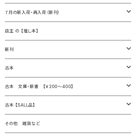
新入荷
７月の新入荷・再入荷（新刊）
再入荷
新入荷
店主 の 【推し本】
再入荷
新刊
本 の あれこれ
古本
読書のこと
文芸
本 の あれこれ
古本 文庫・新書 【￥200～400】
本屋のこと
近代小説 エッセイ 戯曲（日本人作家）
読書のこと
日々 の できこと
日本文学
日本文学
古本 【SALL品】
出版のこと
現代小説 エッセイ 戯曲（日本人作家）
本屋のこと
日常の 風景 群像
小説 エッセイ 戯曲（日本人作家）
小説 エッセイ 戯曲
生き方 ライフスタイル
海外文学
海外文学
20％OFF
その他 雑貨など