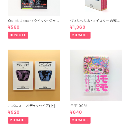
Quick Japan（クイック・ジャパ
ヴィルヘルム・マイスターの遍歴
ン）Vol.11
時代 (上)(中)(下)（岩波文庫）
¥560
¥1,360
30%OFF
20%OFF
ホメロス オデュッセイア(上)
モモ100％
(下) （岩波文庫）
¥920
¥640
20%OFF
20%OFF