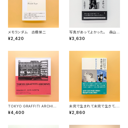
メモランダム 古橋悌二
写真があってよかった。 森山大
道伝
¥2,420
¥3,630
TOKYO GRAFFITI ARCHIVE
未完で生まれて未完で生きて、未
東京グラフィティアーカイブ
完で死ぬ 横尾忠則自伝
¥4,400
¥2,860