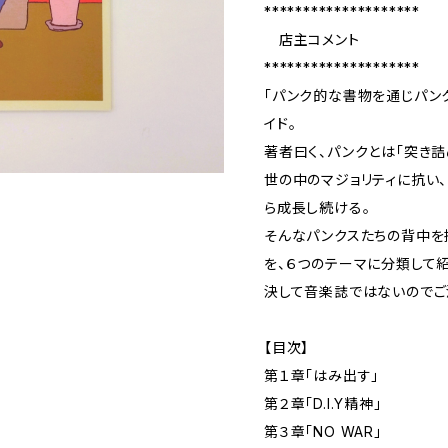
********************
店主コメント
********************
「パンク的な書物を通じパン
イド。
著者曰く、パンクとは「突き詰
世の中のマジョリティに抗い
ら成長し続ける。
そんなパンクスたちの背中を
を、６つのテーマに分類して紹
決して音楽誌ではないのでご
【目次】
第１章「はみ出す」
第２章「D.I.Y精神」
第３章「NO WAR」