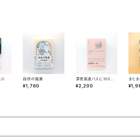
く川
自炊の風景
深夜高速バスに100回
まとま
ぐらい乗ってわかったこ
る
¥1,760
¥2,200
¥1,9
と 増補新版