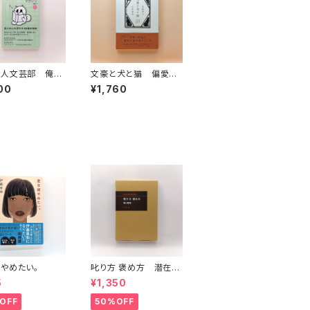
芸人文芸部 俺の
文豪と犬と猫 偏愛で
。マガジン Vol.
読み解く日本文学
00
¥1,760
やめたい。
叱り方 褒め方 潜在意
識教育法叢書
5
¥1,350
OFF
50%OFF