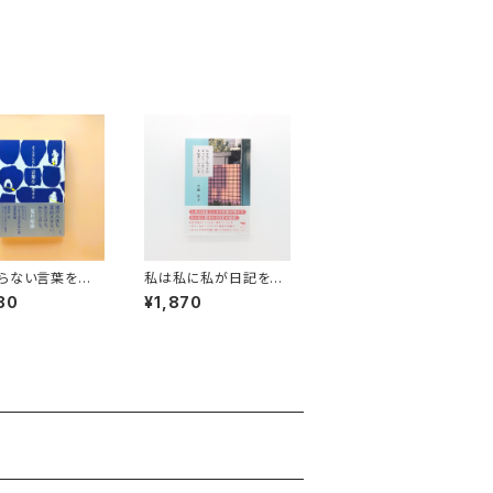
らない言葉を生き
私は私に私が日記をつ
けていることを秘密にし
80
¥1,870
ている