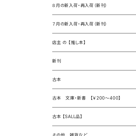
８月の新入荷・再入荷（新刊）
新入荷
７月の新入荷・再入荷（新刊）
再入荷
新入荷
店主 の 【推し本】
再入荷
新刊
本 の あれこれ
古本
読書のこと
文芸
本 の あれこれ
古本 文庫・新書 【￥200～400】
本屋のこと
近代小説 エッセイ 戯曲（日本人作家）
読書のこと
日々 の できこと
日本文学
日本文学
古本 【SALL品】
出版のこと
現代小説 エッセイ 戯曲（日本人作家）
本屋のこと
日常の 風景 群像
小説 エッセイ 戯曲（日本人作家）
小説 エッセイ 戯曲
生き方 ライフスタイル
海外文学
海外文学
20％OFF
その他 雑貨など