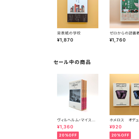
背表紙の学校
ゼロからの読書
¥1,870
¥1,760
セール中の商品
ヴィルヘルム・マイスタ
ホメロス オデュ
ーの遍歴時代 (上)(中)
ア(上)(下) （岩
¥1,360
¥920
(下)（岩波文庫）
20%OFF
20%OFF