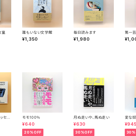
教室
誰もいない文学館
毎日読みます
第一
推し本
¥1,350
¥1,980
¥1,0
1
ッセイ
モモ100％
月ぬ走いや、馬ぬ走い
変な奴
波文庫）
¥640
¥630
¥94
20%OFF
30%OFF
30%