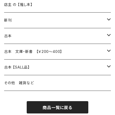
再入荷
新入荷
店主 の 【推し本】
再入荷
新刊
本 の あれこれ
古本
読書のこと
文芸
本 の あれこれ
古本 文庫・新書 【￥200～400】
本屋のこと
近代小説 エッセイ 戯曲（日本人作家）
読書のこと
日々 の できこと
日本文学
日本文学
古本 【SALL品】
出版のこと
現代小説 エッセイ 戯曲（日本人作家）
本屋のこと
日常の 風景 群像
小説 エッセイ 戯曲（日本人作家）
小説 エッセイ 戯曲
生き方 ライフスタイル
海外文学
海外文学
20％OFF
その他 雑貨など
近代小説 エッセイ 戯曲（外国人作家）
出版のこと
コラム 雑記
ミステリー サスペンス ホラー（日本人作家）
ミステリー サスペンス SF ホラー
スタイル が ある 生活
小説 エッセイ 戯曲（外国人作家）
趣味 ファッション 生活用品 雑貨
日々 の できごと
児童文学
30％OFF
商品一覧に戻る
現代小説 エッセイ 戯曲（外国人作家）
日記 書簡
ファンタジー SF 時代小説 幻想文学（日本人作家）
詩歌
人生 生き方 について考える
詩（外国人作家）
趣味
日常の 風景 群像
食べ物 料理
生き方 ライフスタイル
50％OFF