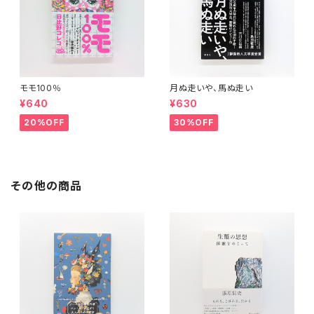
モモ100％
月ぬ走いや、馬ぬ走い
¥640
¥630
20%OFF
30%OFF
その他の商品