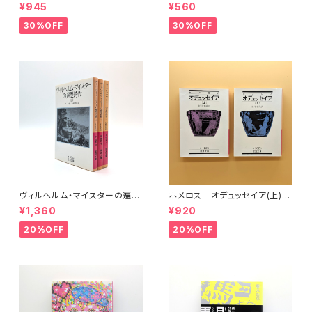
王殿下特別講義
ン）Vol.11
¥945
¥560
30%OFF
30%OFF
ヴィルヘルム・マイスターの遍歴
ホメロス オデュッセイア(上)
時代 (上)(中)(下)（岩波文庫）
(下) （岩波文庫）
¥1,360
¥920
20%OFF
20%OFF